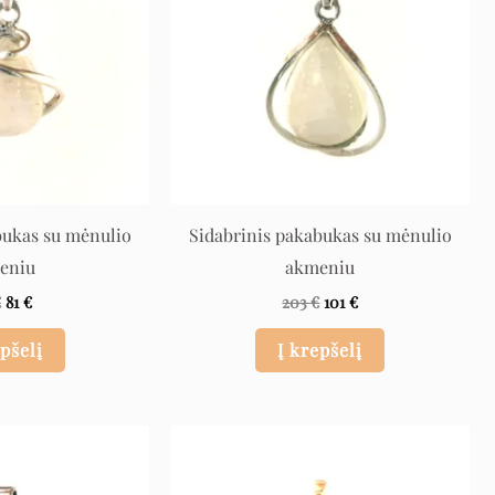
bukas su mėnulio
Sidabrinis pakabukas su mėnulio
eniu
akmeniu
€
81
€
203
€
101
€
epšelį
Į krepšelį
Original
Current
Original
Current
price
price
price
price
was:
is:
was:
is:
212 €.
106 €.
106 €.
53 €.