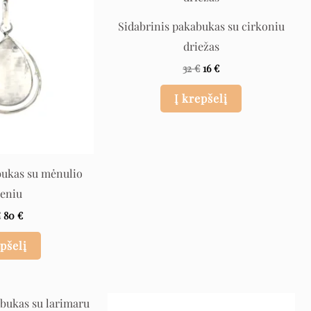
160 €.
80 €.
32 €.
16 €.
Sidabrinis pakabukas su cirkoniu
driežas
32
€
16
€
Į krepšelį
bukas su mėnulio
eniu
€
80
€
epšelį
Original
Current
Original
Current
price
price
price
price