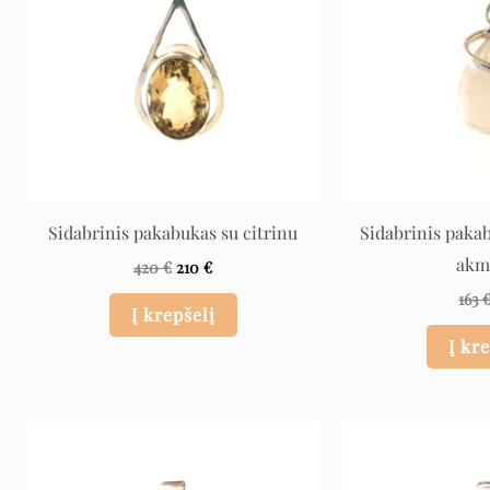
Sidabrinis pakabukas su citrinu
Sidabrinis paka
akm
420
€
210
€
163
Į krepšelį
Į kr
Original
Current
price
price
was:
is:
249 €.
124 €.