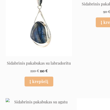
was:
is:
Sidabrinis paka
220 €.
110 €.
90
€
Į kr
Sidabrinis pakabukas su labradoritu
220
€
110
€
Į krepšelį
Original
Current
price
price
was:
is: