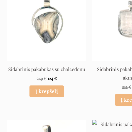
Sidabrinis pakabukas su chalcedonu
Sidabrinis paka
akm
249
€
124
€
212
€
Į krepšelį
Į kr
Original
Current
price
price