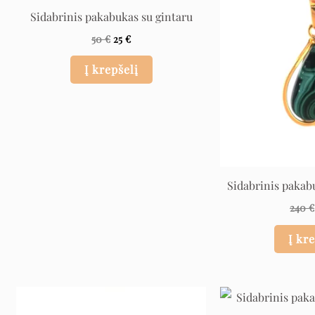
was:
is:
Sidabrinis pakabukas su gintaru
50 €.
25 €.
50
€
25
€
Į krepšelį
Sidabrinis pakab
240
€
Į kr
Original
Current
price
price