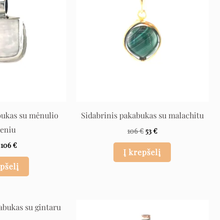
bukas su mėnulio
Sidabrinis pakabukas su malachitu
eniu
106
€
53
€
106
€
Į krepšelį
epšelį
Original
Current
Original
Current
price
price
price
price