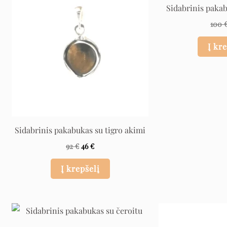
was:
is:
Sidabrinis paka
92 €.
46 €.
100
Į kr
Sidabrinis pakabukas su tigro akimi
92
€
46
€
Į krepšelį
Original
Current
price
price
was:
is: