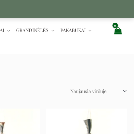
AI
GRANDINĖLĖS
PAKABUKAI
Original
Current
Original
Current
price
price
price
price
was:
is:
was:
is:
163 €.
81 €.
203 €.
101 €.