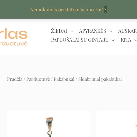
Nemokamas pristatymas nuo 29€
X
ŽIEDAI
APYRANKĖS
AUSKAR
PAPUOŠALAI SU GINTARU
KITA
Pradžia
/
Parduotuvė
/
Pakabukai
/ Sidabriniai pakabukai
Original
Current
price
price
was:
is:
420 €.
210 €.