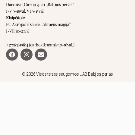
Dariaus ir Girėno g. 20 ,,Baltijos perlas”
I-V 9-18val, VI 9-15val
Klaipėdoje
PC Akropolis salelė ,,Akmens magija”
I-VII 10-21val
+37063619814 (darbo dienomis 10-16val.)
F
I
E
a
n
n
c
s
v
e
t
e
b
a
l
© 2026 Visos teisės saugomos UAB Baltijos perlas
o
g
o
o
r
p
k
a
e
m