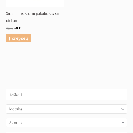
Sidabrinis šaulio pakabukas su
cirkoniu
136
€
68
€
Į krepšelį