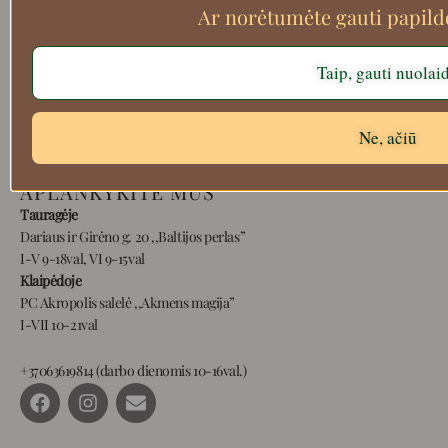
Ar norėtumėte gauti papil
Apie mus
Atsiskaitymo informacija
Taip, gauti nuolai
Prekių grąžinimas
Pristatymas
Privatumas
Ne, ačiū
Prekių pirkimo – pardavimo taisyklės
APLANKYKITE MUS
Tauragėje
Dariaus ir Girėno g. 20 ,,Baltijos perlas”
I-V 9-18val, VI 9-15val
Klaipėdoje
PC Akropolis salelė ,,Akmens magija”
I-VII 10-21val
+37063619814 (darbo dienomis 10-16val.)
F
I
E
a
n
n
c
s
v