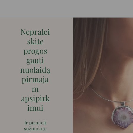
Nepralei
skite
progos
gauti
nuolaidą
pirmaja
m
apsipirk
imui
Ir pirmieji
sužinokite