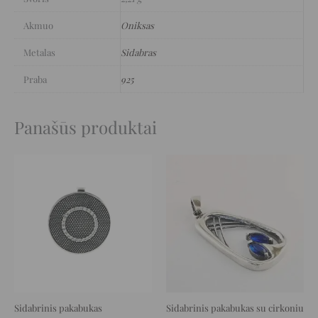
Akmuo
Oniksas
Metalas
Sidabras
Praba
925
Panašūs produktai
Original
Current
Original
Current
price
price
price
price
was:
is:
was:
is:
99 €.
49 €.
69 €.
34 €.
Sidabrinis pakabukas
Sidabrinis pakabukas su cirkoniu