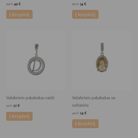
99
€
49
€
69
€
34
€
Į krepšelį
Į krepšelį
Original
Current
Original
Current
price
price
price
price
was:
is:
was:
is:
55 €.
27 €.
49 €.
24 €.
Sidabrinis pakabukas raidė
Sidabrinis pakabukas su
sultanitu
55
€
27
€
49
€
24
€
Į krepšelį
Į krepšelį