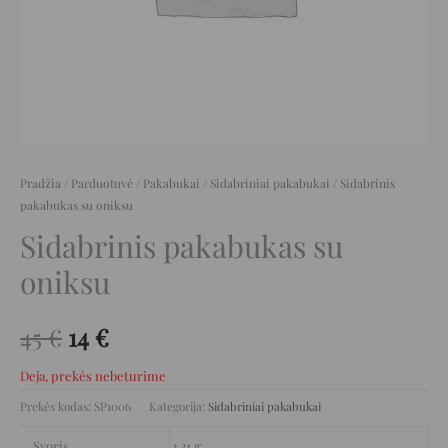
Pradžia
/
Parduotuvė
/
Pakabukai
/
Sidabriniai pakabukai
/ Sidabrinis
pakabukas su oniksu
Sidabrinis pakabukas su
oniksu
45
€
14
€
Deja, prekės nebeturime
Prekės kodas:
SP1006
Kategorija:
Sidabriniai pakabukai
Svoris
2,21 g