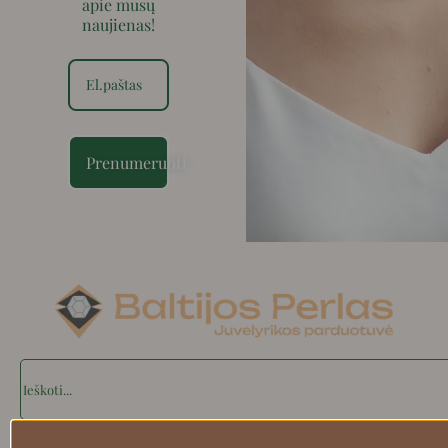
apie mūsų
naujienas!
Prenumeruoti
Search