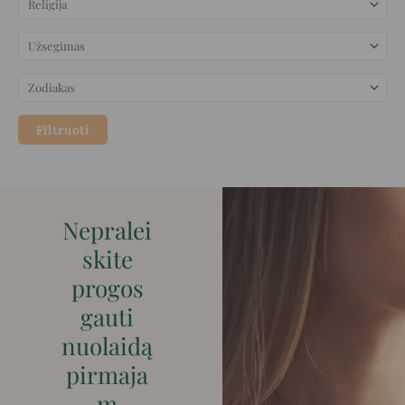
Filtruoti
Nepralei
skite
progos
gauti
nuolaidą
pirmaja
m