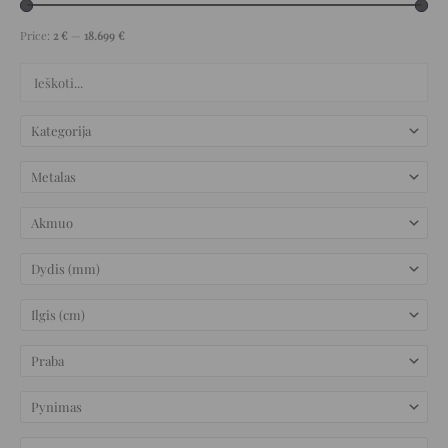
Price:
2 €
—
18.699 €