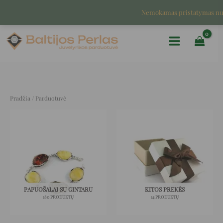
Pereiti
Nemokamas pristatymas n
prie
turinio
Pradžia
/ Parduotuvė
PAPUOŠALAI SU GINTARU
KITOS PREKĖS
180 PRODUKTŲ
14 PRODUKTŲ