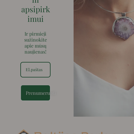
apsipirk
imui
Ir pirmieji
sužinokite
apie mūsų
naujienas!
Prenumeruoti