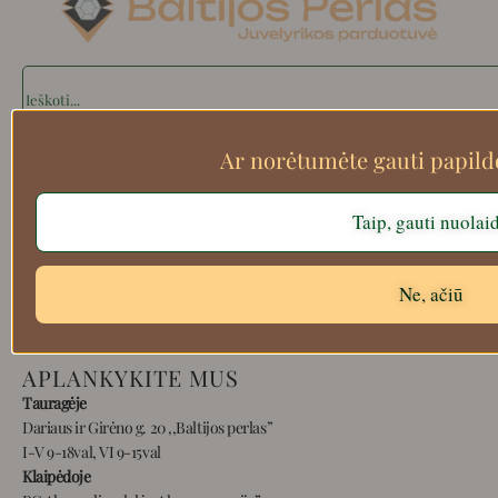
Search
Ar norėtumėte gauti papil
Apie mus
Taip, gauti nuolai
Atsiskaitymo informacija
Prekių grąžinimas
Pristatymas
Ne, ačiū
Privatumas
Prekių pirkimo – pardavimo taisyklės
APLANKYKITE MUS
Tauragėje
Dariaus ir Girėno g. 20 ,,Baltijos perlas”
I-V 9-18val, VI 9-15val
Klaipėdoje