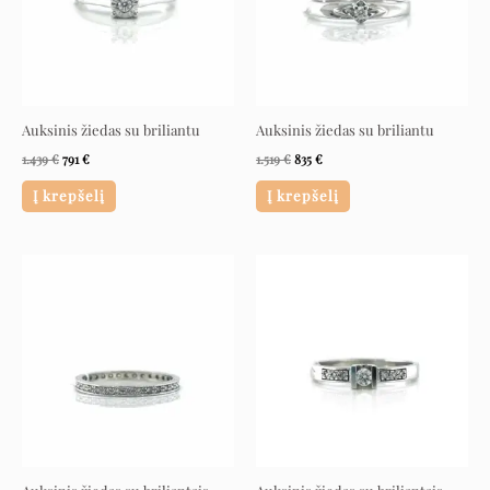
Auksinis žiedas su briliantu
Auksinis žiedas su briliantu
1.439
€
791
€
1.519
€
835
€
Į krepšelį
Į krepšelį
Original
Current
Original
Current
price
price
price
price
was:
is:
was:
is:
3.099 €.
1.704 €.
3.249 €.
1.787 €.