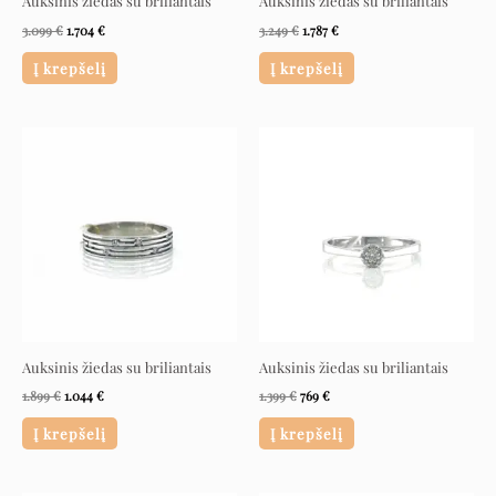
Auksinis žiedas su briliantais
Auksinis žiedas su briliantais
3.099
€
1.704
€
3.249
€
1.787
€
Į krepšelį
Į krepšelį
Original
Current
Original
Current
price
price
price
price
was:
is:
was:
is:
1.899 €.
1.044 €.
1.399 €.
769 €.
Auksinis žiedas su briliantais
Auksinis žiedas su briliantais
1.899
€
1.044
€
1.399
€
769
€
Į krepšelį
Į krepšelį