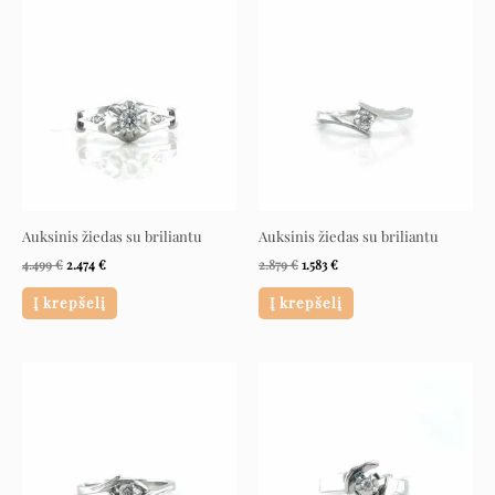
Original
Current
Original
Current
price
price
price
price
was:
is:
was:
is:
4.499 €.
2.474 €.
2.879 €.
1.583 €.
Auksinis žiedas su briliantu
Auksinis žiedas su briliantu
4.499
€
2.474
€
2.879
€
1.583
€
Į krepšelį
Į krepšelį
Original
Current
Original
Current
price
price
price
price
was:
is:
was:
is:
2.129 €.
1.171 €.
1.999 €.
1.099 €.