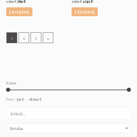
1.399
€
769
€
3.169
€
1.743
€
Į krepšelį
Į krepšelį
1
2
3
→
Kaina
Price:
329 €
—
18.699 €