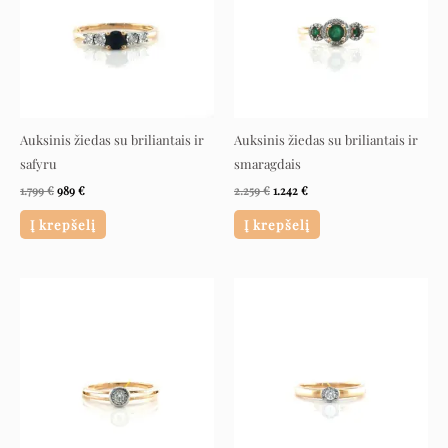
Auksinis žiedas su briliantais ir
Auksinis žiedas su briliantais ir
safyru
smaragdais
1.799
€
989
€
2.259
€
1.242
€
Į krepšelį
Į krepšelį
Original
Current
Original
Current
price
price
price
price
was:
is:
was:
is:
2.199 €.
1.209 €.
5.699 €.
3.135 €.