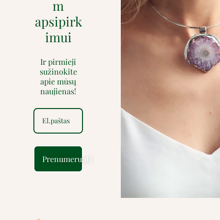
m
apsipirk
imui
Ir pirmieji
sužinokite
apie mūsų
naujienas!
Prenumeruoti