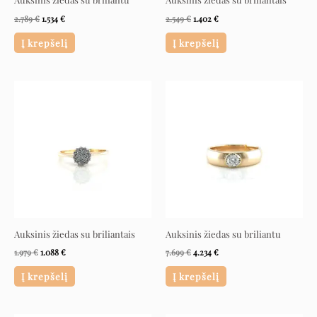
2.789
€
1.534
€
2.549
€
1.402
€
Į krepšelį
Į krepšelį
Original
Current
Original
Current
price
price
price
price
was:
is:
was:
is:
1.979 €.
1.088 €.
7.699 €.
4.234 €.
Auksinis žiedas su briliantais
Auksinis žiedas su briliantu
1.979
€
1.088
€
7.699
€
4.234
€
Į krepšelį
Į krepšelį