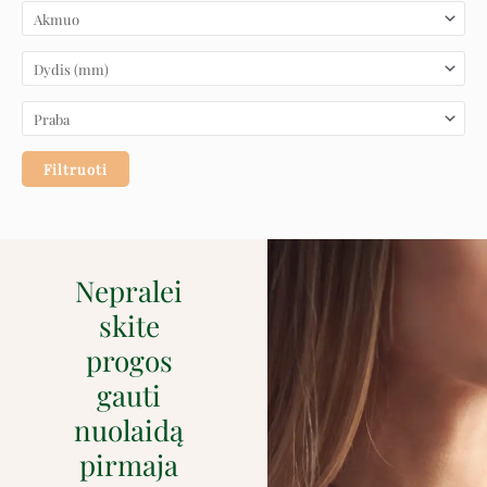
Filtruoti
Nepralei
skite
progos
gauti
nuolaidą
pirmaja