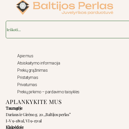
Search
Apie mus
Atsiskaitymo informacija
Prekių grąžinimas
Pristatymas
Privatumas
Prekių pirkimo – pardavimo taisyklės
APLANKYKITE MUS
Tauragėje
Dariaus ir Girėno g. 20 ,,Baltijos perlas”
I-V 9-18val, VI 9-15val
Klaipėdoje