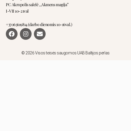
PC Akropolis salelė ,,Akmens magija”
I-VII 10-21val
+37063619814 (darbo dienomis 10-16val.)
F
I
E
a
n
n
c
s
v
e
t
e
b
a
l
© 2026 Visos teisės saugomos UAB Baltijos perlas
o
g
o
o
r
p
k
a
e
m