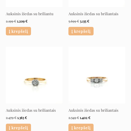
Auksinis žiedas su briliantu
Auksinis žiedas su briliantais
2.199
€
1.209
€
5.699
€
3.135
€
Į krepšelį
Į krepšelį
Original
Current
Original
Current
price
price
price
price
was:
is:
was:
is:
2.479 €.
1.363 €.
2.549 €.
1.402 €.
Auksinis žiedas su briliantais
Auksinis žiedas su briliantais
2.479
€
1.363
€
2.549
€
1.402
€
Į krepšelį
Į krepšelį