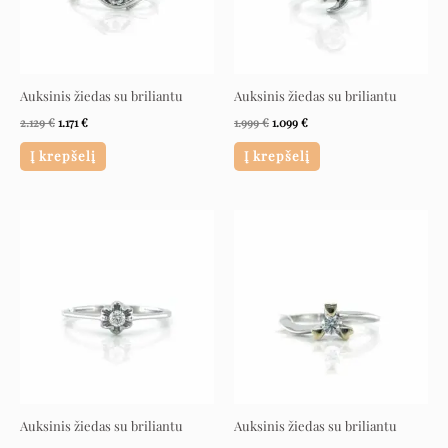
Auksinis žiedas su briliantu
Auksinis žiedas su briliantu
2.129
€
1.171
€
1.999
€
1.099
€
Į krepšelį
Į krepšelį
Original
Current
Original
Current
price
price
price
price
was:
is:
was:
is:
1.399 €.
769 €.
3.169 €.
1.743 €.
Auksinis žiedas su briliantu
Auksinis žiedas su briliantu