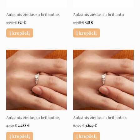
Auksinis žiedas su briliantais
Auksinis žiedas su briliantu
1.559
€
857
€
1.058
€
558
€
Į krepšelį
Į krepšelį
Original
Current
Original
Current
price
price
price
price
was:
is:
was:
is:
4.159 €.
2.288 €.
6.599 €.
3.629 €.
Auksinis žiedas su briliantais
Auksinis žiedas su briliantais
4.159
€
2.288
€
6.599
€
3.629
€
Į krepšelį
Į krepšelį