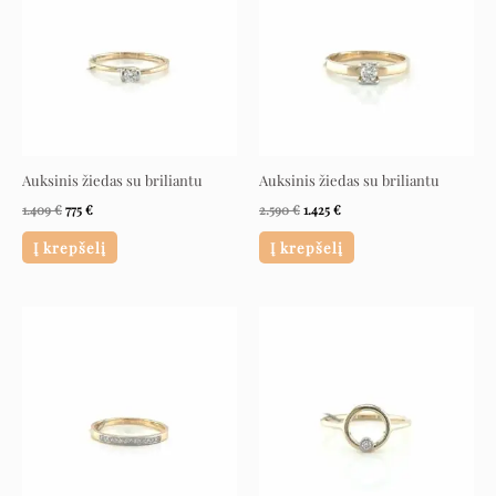
Auksinis žiedas su briliantu
Auksinis žiedas su briliantu
1.409
€
775
€
2.590
€
1.425
€
Į krepšelį
Į krepšelį
Original
Current
Original
Current
price
price
price
price
was:
is:
was:
is:
1.559 €.
857 €.
1.058 €.
558 €.