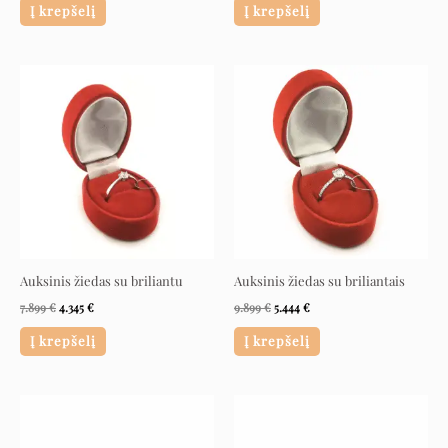
Į krepšelį
Į krepšelį
Original
Current
Original
Current
price
price
price
price
was:
is:
was:
is:
7.899 €.
4.345 €.
9.899 €.
5.444 €.
Auksinis žiedas su briliantu
Auksinis žiedas su briliantais
7.899
€
4.345
€
9.899
€
5.444
€
Į krepšelį
Į krepšelį
Original
Current
Original
Current
price
price
price
price
was:
is:
was:
is:
1.409 €.
775 €.
2.590 €.
1.425 €.