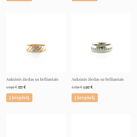
Original
Current
Original
Current
price
price
price
price
was:
is:
was:
is:
1.049 €.
577 €.
2.759 €.
1.517 €.
Auksinis žiedas su briliantais
Auksinis žiedas su briliantais
1.049
€
577
€
2.759
€
1.517
€
Į krepšelį
Į krepšelį
Original
Current
Original
Current
price
price
price
price
was:
is:
was:
is:
1.649 €.
907 €.
2.379 €.
1.308 €.