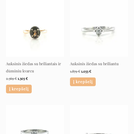
Original
Current
Original
Current
price
price
price
price
was:
is:
was:
is:
2.369 €.
1.303 €.
1.879 €.
1.033 €.
Auksinis žiedas su briliantais ir
Auksinis žiedas su briliantu
dūminiu kvarcu
1.879
€
1.033
€
2.369
€
1.303
€
Į krepšelį
Į krepšelį
Original
Current
Original
Current
price
price
price
price
was:
is:
was:
is:
1.439 €.
791 €.
1.519 €.
835 €.