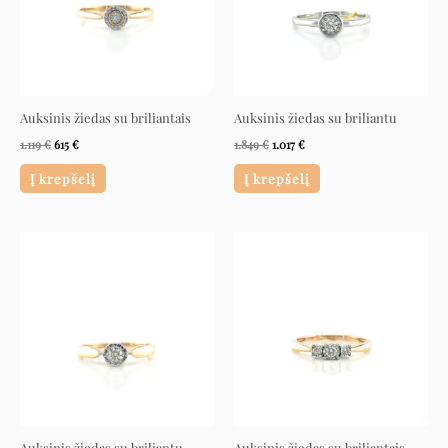
Auksinis žiedas su briliantais
Auksinis žiedas su briliantu
1.119
€
615
€
1.849
€
1.017
€
Į krepšelį
Į krepšelį
Original
Current
Original
Current
price
price
price
price
was:
is:
was:
is:
2.789 €.
1.534 €.
2.549 €.
1.402 €.
Auksinis žiedas su briliantu
Auksinis žiedas su briliantais