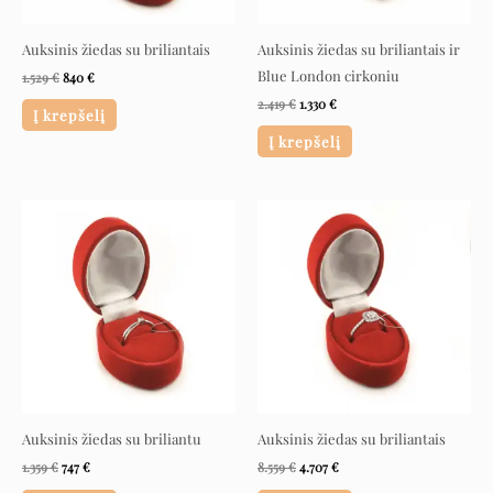
Auksinis žiedas su briliantais
Auksinis žiedas su briliantais ir
Blue London cirkoniu
1.529
€
840
€
2.419
€
1.330
€
Į krepšelį
Į krepšelį
Original
Current
Original
Current
price
price
price
price
was:
is:
was:
is:
1.359 €.
747 €.
8.559 €.
4.707 €.
Auksinis žiedas su briliantu
Auksinis žiedas su briliantais
1.359
€
747
€
8.559
€
4.707
€