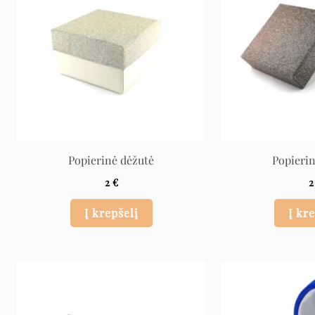
Popierinė dėžutė
Popieri
2
€
Į krepšelį
Į kr