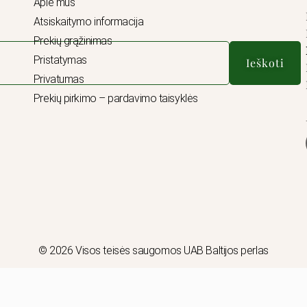
Apie mus
Atsiskaitymo informacija
Prekių grąžinimas
Pristatymas
Ieškoti
Privatumas
Prekių pirkimo – pardavimo taisyklės
© 2026 Visos teisės saugomos UAB Baltijos perlas