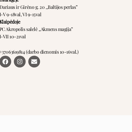
Dariaus ir Girėno g. 20 ,,Baltijos perlas”
I-V 9-18val, VI 9-15val
Klaipėdoje
PC Akropolis salelė ,,Akmens magija”
I-VII 10-21val
+37063619814 (darbo dienomis 10-16val.)
F
I
E
a
n
n
c
s
v
e
t
e
b
a
l
o
g
o
o
r
p
k
a
e
m