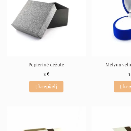
Popierinė dėžutė
Mėlyna veli
2
€
Į krepšelį
Į kr