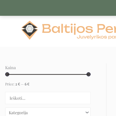
Pereiti
prie
turinio
Kaina
Price:
2 €
—
6 €