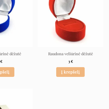
ūrinė dėžutė
Raudona veliūrinė dėžutė
3
€
3
€
epšelį
Į krepšelį