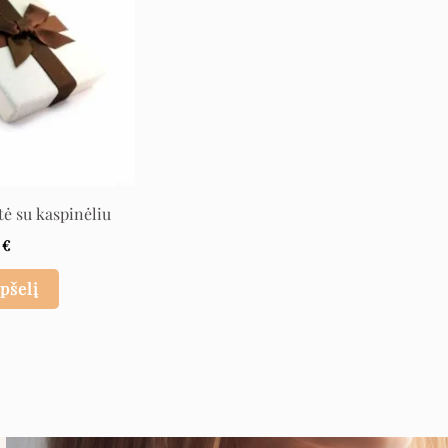
tė su kaspinėliu
4
€
epšelį