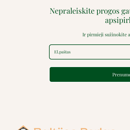
Nepraleiskite progos g
apsipi
Ir pirmieji sužinokite
Prenume