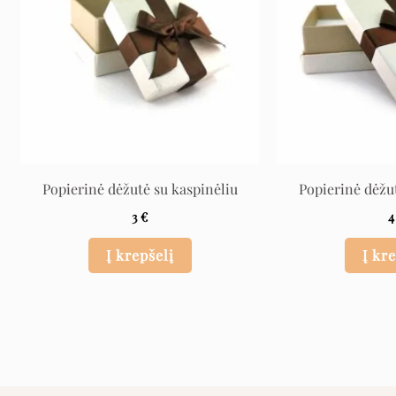
Popierinė dėžutė su kaspinėliu
Popierinė dėžu
3
€
Į krepšelį
Į kr