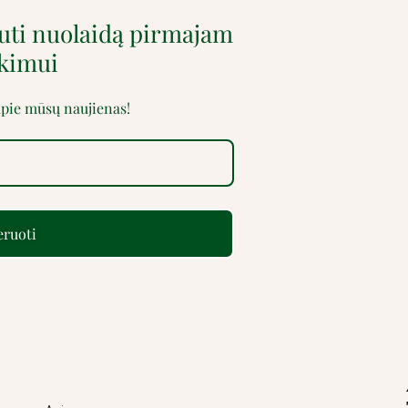
auti nuolaidą pirmajam
rkimui
 apie mūsų naujienas!
ruoti