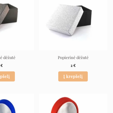
nė dėžutė
Popierinė dėžutė
2
€
2
€
epšelį
Į krepšelį