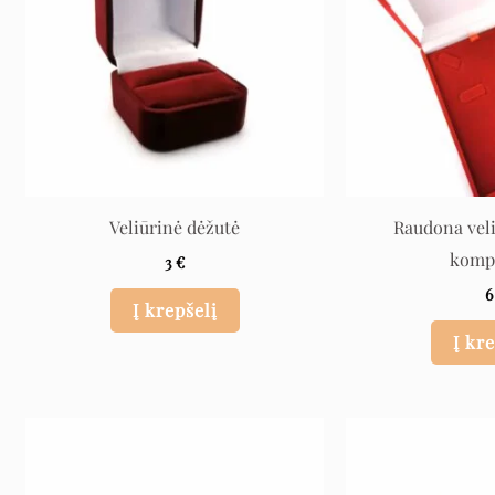
Veliūrinė dėžutė
Raudona vel
komp
3
€
Į krepšelį
Į kr