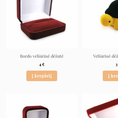
Bordo veliūrinė dėžutė
Veliūrinė dė
4
€
Į krepšelį
Į kr