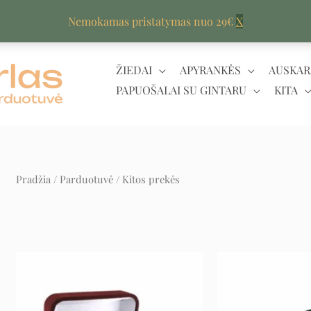
Nemokamas pristatymas nuo 29€
X
ŽIEDAI
APYRANKĖS
AUSKAR
PAPUOŠALAI SU GINTARU
KITA
Pradžia
/
Parduotuvė
/ Kitos prekės