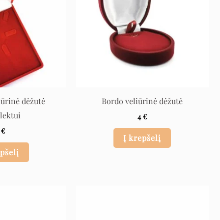
iūrinė dėžutė
Bordo veliūrinė dėžutė
lektui
4
€
6
€
Į krepšelį
epšelį