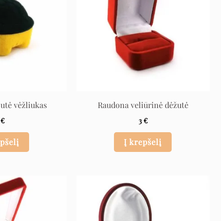
žutė vėžliukas
Raudona veliūrinė dėžutė
3
€
3
€
epšelį
Į krepšelį