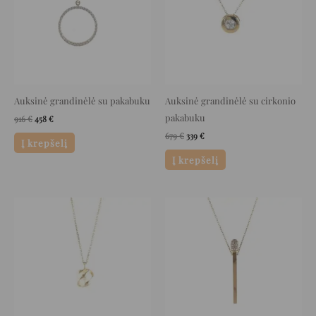
Auksinė grandinėlė su pakabuku
Auksinė grandinėlė su cirkonio
pakabuku
916
€
458
€
679
€
339
€
Į krepšelį
Į krepšelį
Original
Current
Original
Current
price
price
price
price
was:
is:
was:
is:
659 €.
329 €.
1.260 €.
630 €.