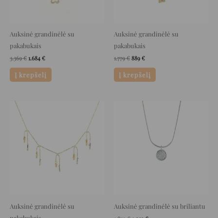
Auksinė grandinėlė su
Auksinė grandinėlė su
pakabukais
pakabukais
3.369
€
1.684
€
1.779
€
889
€
Į krepšelį
Į krepšelį
Original
Current
Original
Current
price
price
price
price
was:
is:
was:
is:
1.469 €.
734 €.
1.879 €.
1.033 €.
Auksinė grandinėlė su
Auksinė grandinėlė su briliantu
pakabukais