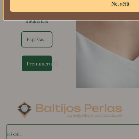
Ir pirmieji
Ne, ačiū
sužinokite
apie mūsų
naujienas!
Prenumeruoti
Search