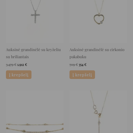
3.479 €.
1.912 €.
709 €.
354 €.
Auksinė grandinėlė su kryželiu
Auksinė grandinėlė su cirkonio
su briliantais
pakabuku
3.479
€
1.912
€
709
€
354
€
Į krepšelį
Į krepšelį
Original
Current
Original
Current
price
price
price
price
was:
is:
was:
is:
845 €.
422 €.
1.100 €.
550 €.