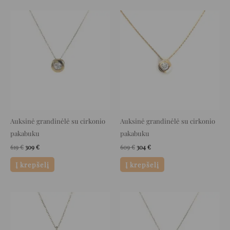
Original
Current
Original
Current
price
price
price
price
was:
is:
was:
is:
619 €.
309 €.
609 €.
304 €.
Auksinė grandinėlė su cirkonio
Auksinė grandinėlė su cirkonio
pakabuku
pakabuku
619
€
309
€
609
€
304
€
Į krepšelį
Į krepšelį
Original
Current
Original
Current
price
price
price
price
was:
is:
was:
is:
916 €.
458 €.
679 €.
339 €.