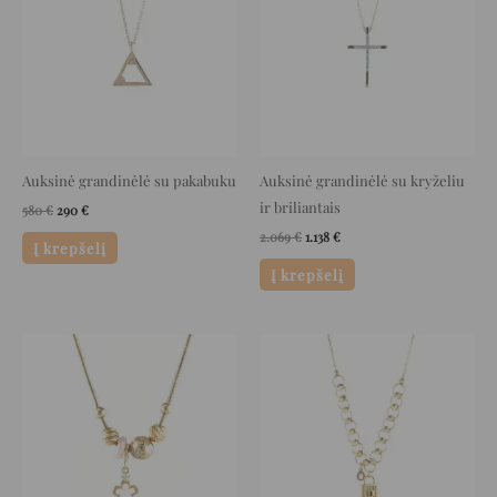
Auksinė grandinėlė su pakabuku
Auksinė grandinėlė su kryželiu
ir briliantais
580
€
290
€
2.069
€
1.138
€
Į krepšelį
Į krepšelį
Original
Current
Original
Current
price
price
price
price
was:
is:
was:
is:
3.369 €.
1.684 €.
1.779 €.
889 €.