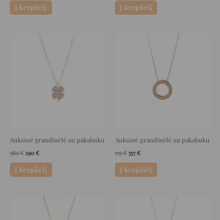
Į krepšelį
Į krepšelį
Original
Current
Original
Current
price
price
price
price
was:
is:
was:
is:
580 €.
290 €.
715 €.
357 €.
Auksinė grandinėlė su pakabuku
Auksinė grandinėlė su pakabuku
580
€
290
€
715
€
357
€
Į krepšelį
Į krepšelį
Original
Current
Original
Current
price
price
price
price
was:
is:
was:
is: