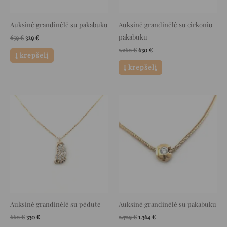
Auksinė grandinėlė su pakabuku
Auksinė grandinėlė su cirkonio
pakabuku
659
€
329
€
1.260
€
630
€
Į krepšelį
Į krepšelį
Original
Current
Original
Current
price
price
price
price
was:
is:
was:
is:
660 €.
330 €.
2.729 €.
1.364 €.
Auksinė grandinėlė su pėdute
Auksinė grandinėlė su pakabuku
660
€
330
€
2.729
€
1.364
€