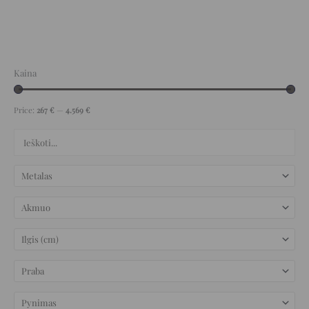
Kaina
Price:
267 €
—
4.569 €