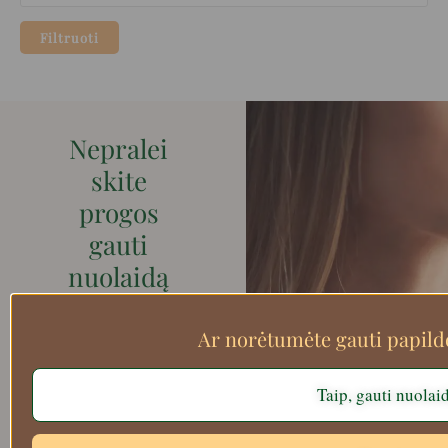
Filtruoti
Nepralei
skite
progos
gauti
nuolaidą
pirmaja
m
Ar norėtumėte gauti papil
apsipirk
Taip, gauti nuolai
imui