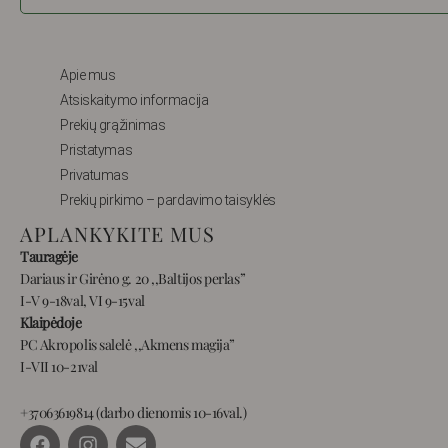
Apie mus
Atsiskaitymo informacija
Prekių grąžinimas
Pristatymas
Privatumas
Prekių pirkimo – pardavimo taisyklės
APLANKYKITE MUS
Tauragėje
Dariaus ir Girėno g. 20 ,,Baltijos perlas”
I-V 9-18val, VI 9-15val
Klaipėdoje
PC Akropolis salelė ,,Akmens magija”
I-VII 10-21val
+37063619814 (darbo dienomis 10-16val.)
F
I
E