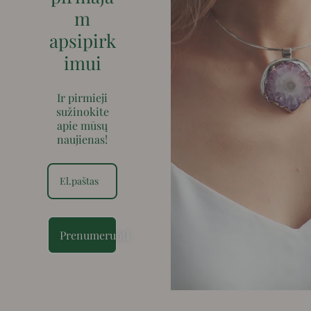
m
apsipirk
imui
Ir pirmieji
sužinokite
apie mūsų
naujienas!
Prenumeruoti