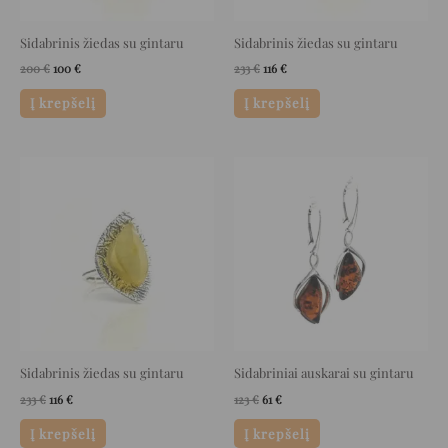
Sidabrinis žiedas su gintaru
Sidabrinis žiedas su gintaru
200
€
100
€
233
€
116
€
Į krepšelį
Į krepšelį
Original
Current
Original
Current
price
price
price
price
was:
is:
was:
is:
233 €.
116 €.
123 €.
61 €.
Sidabrinis žiedas su gintaru
Sidabriniai auskarai su gintaru
233
€
116
€
123
€
61
€
Į krepšelį
Į krepšelį