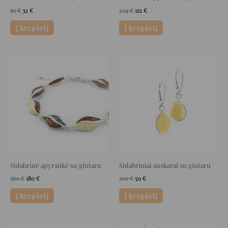
65
€
32
€
224
€
112
€
Į krepšelį
Į krepšelį
Original
Current
Original
Current
price
price
price
price
was:
is:
was:
is:
360 €.
180 €.
100 €.
50 €.
Sidabrinė apyrankė su gintaru
Sidabriniai auskarai su gintaru
360
€
180
€
100
€
50
€
Į krepšelį
Į krepšelį
Original
Current
Original
Current