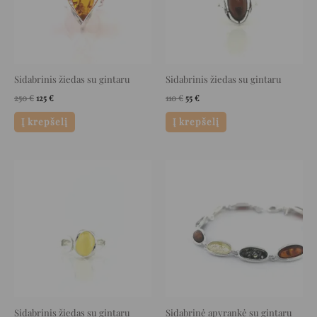
Sidabrinis žiedas su gintaru
Sidabrinis žiedas su gintaru
250
€
125
€
110
€
55
€
Į krepšelį
Į krepšelį
Original
Current
Original
Current
price
price
price
price
was:
is:
was:
is:
65 €.
32 €.
224 €.
112 €.
Sidabrinis žiedas su gintaru
Sidabrinė apyrankė su gintaru