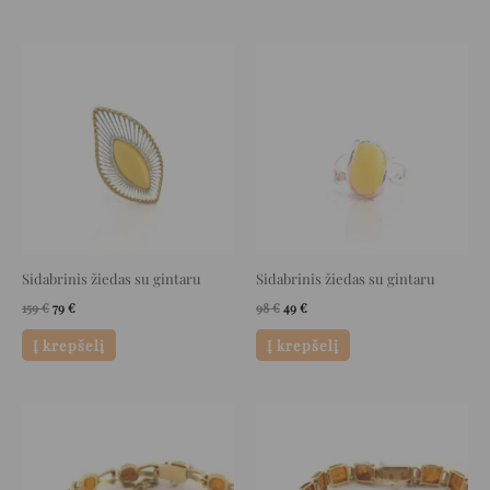
Original
Current
Original
Current
price
price
price
price
was:
is:
was:
is:
159 €.
79 €.
98 €.
49 €.
Sidabrinis žiedas su gintaru
Sidabrinis žiedas su gintaru
159
€
79
€
98
€
49
€
Į krepšelį
Į krepšelį
Original
Current
Original
Current
price
price
price
price
was:
is:
was:
is:
3.985 €.
1.992 €.
3.236 €.
1.618 €.