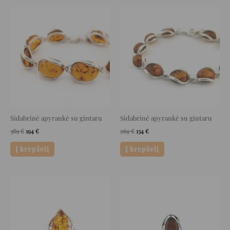
Original
Current
Original
Current
price
price
price
price
was:
is:
was:
is:
389 €.
194 €.
269 €.
134 €.
Sidabrinė apyrankė su gintaru
Sidabrinė apyrankė su gintaru
389
€
194
€
269
€
134
€
Į krepšelį
Į krepšelį
Original
Current
Original
Current
price
price
price
price
was:
is:
was:
is:
250 €.
125 €.
110 €.
55 €.