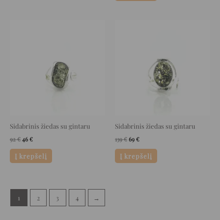
Original
Current
Original
Current
price
price
price
price
was:
is:
was:
is:
92 €.
46 €.
139 €.
69 €.
Sidabrinis žiedas su gintaru
Sidabrinis žiedas su gintaru
92
€
46
€
139
€
69
€
Į krepšelį
Į krepšelį
1
2
3
4
→