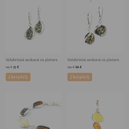
price
price
price
price
was:
is:
was:
is:
115 €.
57 €.
132 €.
66 €.
Sidabriniai auskarai su gintaru
Sidabriniai auskarai su gintaru
115
€
57
€
132
€
66
€
Į krepšelį
Į krepšelį
Original
Current
Original
Current
price
price
price
price
was:
is:
was:
is:
242 €.
121 €.
90 €.
45 €.