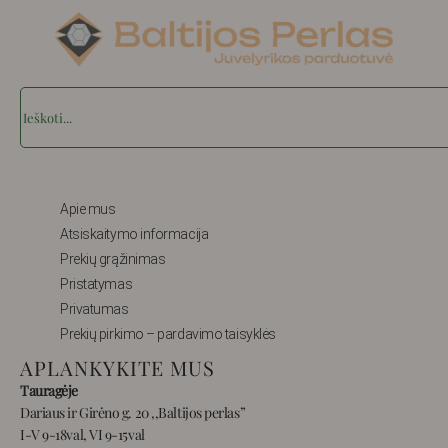
Search
Apie mus
Atsiskaitymo informacija
Prekių grąžinimas
Pristatymas
Privatumas
Prekių pirkimo – pardavimo taisyklės
APLANKYKITE MUS
Tauragėje
Dariaus ir Girėno g. 20 ,,Baltijos perlas”
I-V 9-18val, VI 9-15val