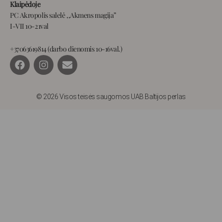
Klaipėdoje
PC Akropolis salelė ,,Akmens magija”
I-VII 10-21val
+37063619814 (darbo dienomis 10-16val.)
F
I
E
a
n
n
c
s
v
e
t
e
b
a
l
© 2026 Visos teisės saugomos UAB Baltijos perlas
o
g
o
o
r
p
k
a
e
m