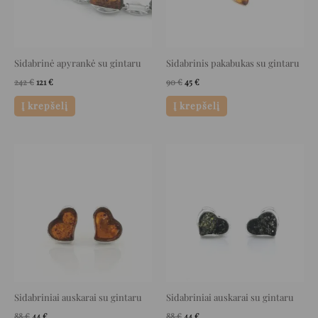
Sidabrinė apyrankė su gintaru
Sidabrinis pakabukas su gintaru
242
€
121
€
90
€
45
€
Į krepšelį
Į krepšelį
Original
Current
Original
Current
price
price
price
price
was:
is:
was:
is:
88 €.
44 €.
88 €.
44 €.
Sidabriniai auskarai su gintaru
Sidabriniai auskarai su gintaru
88
€
44
€
88
€
44
€