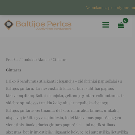
Pereiti
Nemokamas pristatymas n
prie
turinio
Pradžia
/ Produkto Akmuo / Gintaras
Gintaras
Laiko išbandymus atlaikanti elegancija – sidabriniai papuošalai su
Baltijos gintaru. Tai nesenstanti klasika, kuri subtiliai papuoš
kiekvieną dieną. Baltojo, konjako, geltonojo gintaro rafinuotumas ir
sidabro spindesys traukia žvilgsnius ir nepalieka abejingų.
Baltijos gintaras vertinamas dėl savo natūralios kilmės, unikalių
atspalvių ir šilto, gyvo spindesio, todėl kiekvienas papuošalas yra
vienetinis. Rankų darbo gintaro papuošalai – tai ne tik stiliaus
akcentas, bet ir investicija į ilgaamžę kokybę bei autentišką lietuvišką