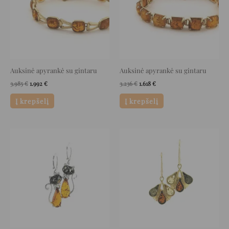
Auksinė apyrankė su gintaru
Auksinė apyrankė su gintaru
3.985
€
1.992
€
3.236
€
1.618
€
Į krepšelį
Į krepšelį
Original
Current
Original
Current
price
price
price
price
was:
is:
was:
is:
172 €.
86 €.
129 €.
64 €.