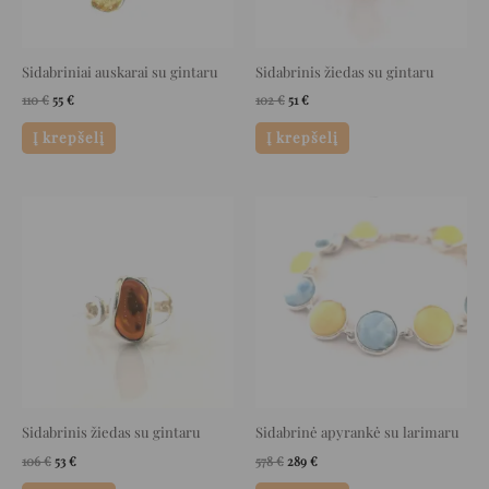
Sidabriniai auskarai su gintaru
Sidabrinis žiedas su gintaru
110
€
55
€
102
€
51
€
Į krepšelį
Į krepšelį
Original
Current
Original
Current
price
price
price
price
was:
is:
was:
is:
106 €.
53 €.
578 €.
289 €.
Sidabrinis žiedas su gintaru
Sidabrinė apyrankė su larimaru
106
€
53
€
578
€
289
€