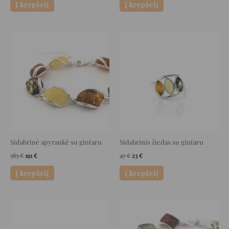
Į krepšelį
Į krepšelį
Original
Current
Original
Current
price
price
price
price
was:
is:
was:
is:
383 €.
191 €.
47 €.
23 €.
Sidabrinė apyrankė su gintaru
Sidabrinis žiedas su gintaru
383
€
191
€
47
€
23
€
Į krepšelį
Į krepšelį
Original
Current
Original
Current
price
price
price
price
was:
is:
was:
is:
78 €.
39 €.
275 €.
137 €.