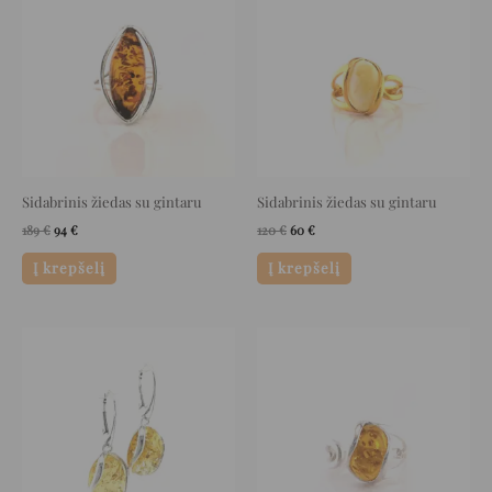
was:
is:
was:
is:
189 €.
94 €.
120 €.
60 €.
Sidabrinis žiedas su gintaru
Sidabrinis žiedas su gintaru
189
€
94
€
120
€
60
€
Į krepšelį
Į krepšelį
Original
Current
Original
Current
price
price
price
price
was:
is:
was:
is:
110 €.
55 €.
102 €.
51 €.