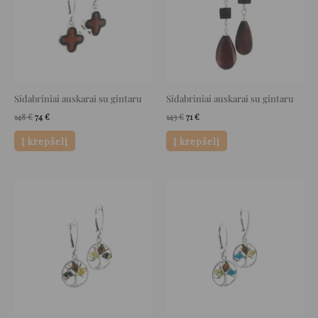
Sidabriniai auskarai su gintaru
Sidabriniai auskarai su gintaru
148
€
74
€
143
€
71
€
Į krepšelį
Į krepšelį
Original
Current
Original
Current
price
price
price
price
was:
is:
was:
is:
82 €.
41 €.
92 €.
46 €.