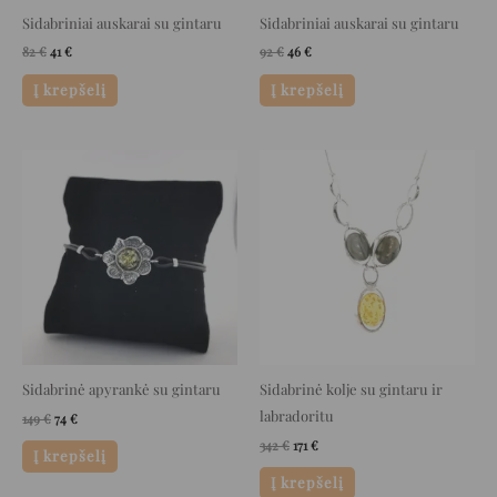
Sidabriniai auskarai su gintaru
Sidabriniai auskarai su gintaru
82
€
41
€
92
€
46
€
Į krepšelį
Į krepšelį
Original
Current
Original
Current
price
price
price
price
was:
is:
was:
is:
149 €.
74 €.
342 €.
171 €.
Sidabrinė apyrankė su gintaru
Sidabrinė kolje su gintaru ir
labradoritu
149
€
74
€
342
€
171
€
Į krepšelį
Į krepšelį