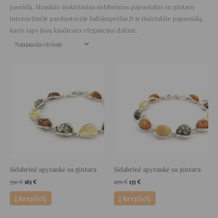
paveldą. Atraskite išskirtinius sidabrinius papuošalus su gintaru
internetinėje parduotuvėje baltijosperlas.lt ir išsirinkite papuošalą,
kuris taps jūsų kasdienės elegancijos dalimi.
Original
Current
Original
Current
price
price
price
price
was:
is:
was:
is:
330 €.
165 €.
270 €.
135 €.
Sidabrinė apyrankė su gintaru
Sidabrinė apyrankė su gintaru
330
€
165
€
270
€
135
€
Į krepšelį
Į krepšelį