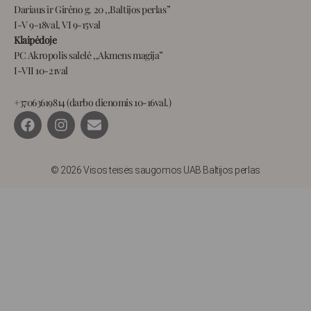
Dariaus ir Girėno g. 20 ,,Baltijos perlas”
I-V 9-18val, VI 9-15val
Klaipėdoje
PC Akropolis salelė ,,Akmens magija”
I-VII 10-21val
+37063619814 (darbo dienomis 10-16val.)
F
I
E
a
n
n
c
s
v
e
t
e
b
a
l
© 2026 Visos teisės saugomos UAB Baltijos perlas
o
g
o
o
r
p
k
a
e
m