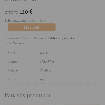
240
€
120
€
Prieinamumas:
Prekę turime
Į krepšelį
Prekės kodas:
SP1432
Kategorija:
Sidabriniai pakabukai
Žyma:
Mineralai
Svoris
10,9 g
Akmuo
Malachitas
Metalas
Sidabras
Praba
925
Panašūs produktai