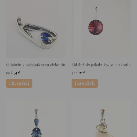
Original
Current
Original
Current
price
price
price
price
was:
is:
was:
is:
69 €.
34 €.
42 €.
21 €.
Sidabrinis pakabukas su cirkoniu
Sidabrinis pakabukas su cirkoniu
69
€
34
€
42
€
21
€
Į krepšelį
Į krepšelį
Original
Current
Original
Current
price
price
price
price
was:
is:
was:
is:
49 €.
24 €.
163 €.
81 €.