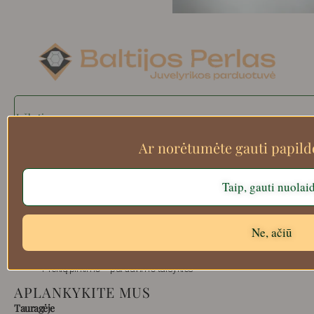
Search
Ar norėtumėte gauti papil
Apie mus
Taip, gauti nuolai
Atsiskaitymo informacija
Prekių grąžinimas
Ne, ačiū
Pristatymas
Privatumas
Prekių pirkimo – pardavimo taisyklės
APLANKYKITE MUS
Tauragėje