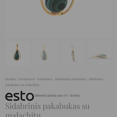
Pradžia
/
Parduotuvė
/
Pakabukai
/
Sidabriniai pakabukai
/ Sidabrinis
pakabukas su malachitu
Mėnesio įmoka nuo
7
€
/ 18 mėn.
Sidabrinis pakabukas su
malachitu