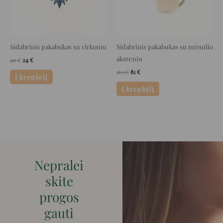
Sidabrinis pakabukas su cirkoniu
Sidabrinis pakabukas su mėnulio
akmeniu
49
€
24
€
163
€
81
€
Į krepšelį
Į krepšelį
Nepralei
skite
progos
gauti