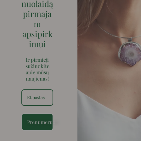
nuolaidą
pirmaja
m
apsipirk
imui
Ir pirmieji
sužinokite
apie mūsų
naujienas!
Prenumeruoti