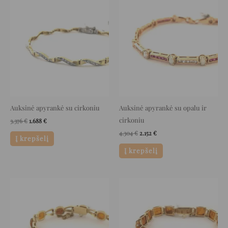
Original
Current
Original
Current
price
price
price
price
was:
is:
was:
is:
3.376 €.
1.688 €.
4.304 €.
2.152 €.
Auksinė apyrankė su cirkoniu
Auksinė apyrankė su opalu ir
cirkoniu
3.376
€
1.688
€
4.304
€
2.152
€
Į krepšelį
Į krepšelį
Original
Current
Original
Current
price
price
price
price
was:
is:
was:
is:
3.985 €.
1.992 €.
3.236 €.
1.618 €.