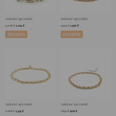
Auksinė apyrankė
Auksinė apyrankė
2.028
€
1.014
€
3.912
€
1.956
€
Į krepšelį
Į krepšelį
Original
Current
Original
Current
price
price
price
price
was:
is:
was:
is:
2.268 €.
1.134 €.
1.812 €.
906 €.
Auksinė apyrankė
Auksinė apyrankė
2.268
€
1.134
€
1.812
€
906
€