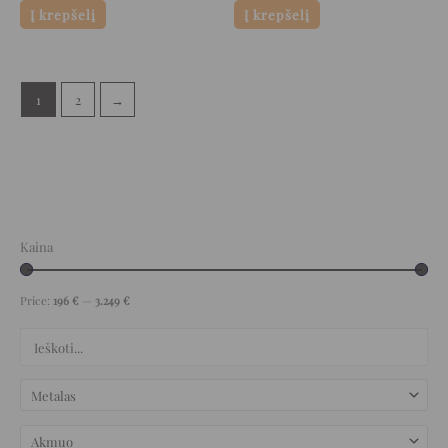
Į krepšelį
Į krepšelį
1
2
→
Kaina
Price:
196 €
—
3.249 €