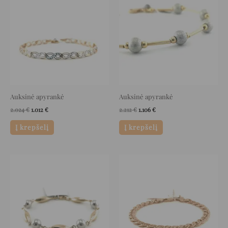
was:
is:
was:
is:
2.024 €.
1.012 €.
2.212 €.
1.106 €.
Auksinė apyrankė
Auksinė apyrankė
2.024
€
1.012
€
2.212
€
1.106
€
Į krepšelį
Į krepšelį
Original
Current
Original
Current
price
price
price
price
was:
is:
was:
is:
2.028 €.
1.014 €.
3.912 €.
1.956 €.