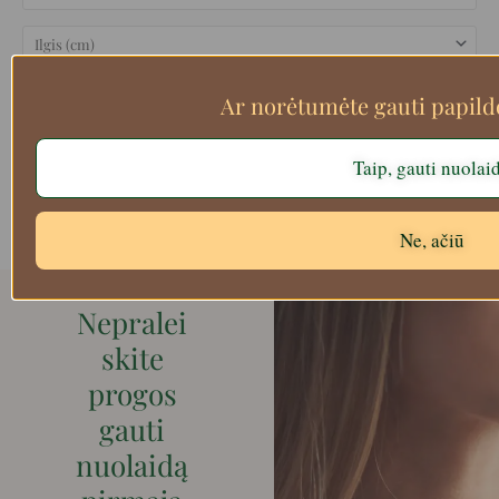
Ar norėtumėte gauti papil
Taip, gauti nuolai
Filtruoti
Ne, ačiū
Nepralei
skite
progos
gauti
nuolaidą