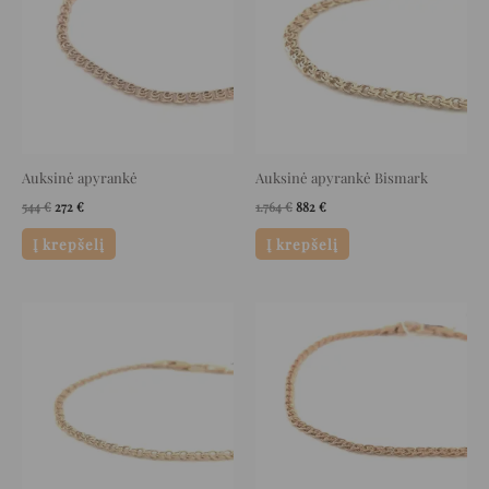
Auksinė apyrankė
Auksinė apyrankė Bismark
544
€
272
€
1.764
€
882
€
Į krepšelį
Į krepšelį
Original
Current
Original
Current
price
price
price
price
was:
is:
was:
is:
816 €.
408 €.
392 €.
196 €.