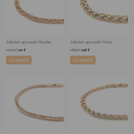
Auksinė apyrankė Rombo
Auksinė apyrankė Mona
1.020
€
510
€
1.896
€
948
€
Į krepšelį
Į krepšelį
Original
Current
Original
Current
price
price
price
price
was:
is:
was:
is:
1.648 €.
824 €.
2.208 €.
1.104 €.