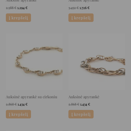
2.588
€
1.294
€
3.452
€
1.726
€
Į krepšelį
Į krepšelį
Original
Current
Original
Current
price
price
price
price
was:
is:
was:
is:
2.868 €.
1.434 €.
2.868 €.
1.434 €.
Auksinė apyrankė su cirkoniu
Auksinė apyrankė
2.868
€
1.434
€
2.868
€
1.434
€
Į krepšelį
Į krepšelį