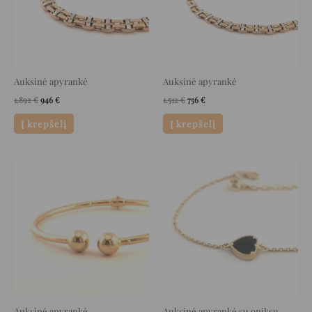
Auksinė apyrankė
Auksinė apyrankė
1.892
€
946
€
1.512
€
756
€
Į krepšelį
Į krepšelį
Original
Current
Original
Current
price
price
price
price
was:
is:
was:
is:
2.520 €.
1.260 €.
1.052 €.
526 €.
Auksinė apyrankė
Auksinė apyrankė su oniksu