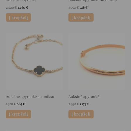
2.520
€
1.260
€
1.052
€
526
€
Į krepšelį
Į krepšelį
Original
Current
Original
Current
price
price
price
price
was:
is:
was:
is:
1.328 €.
664 €.
2.348 €.
1.174 €.
Auksinė apyrankė su oniksu
Auksinė apyrankė
1.328
€
664
€
2.348
€
1.174
€
Į krepšelį
Į krepšelį