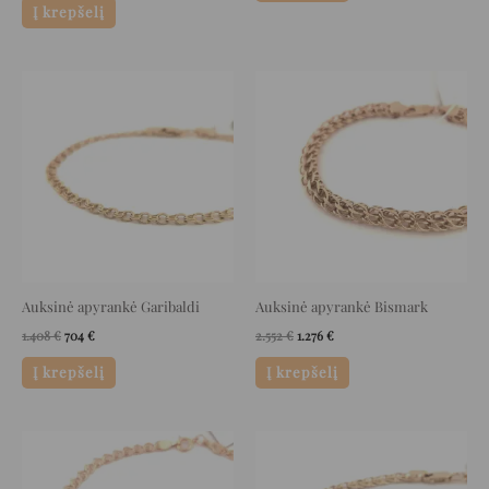
Į krepšelį
Original
Current
Original
Current
price
price
price
price
was:
is:
was:
is:
1.408 €.
704 €.
2.552 €.
1.276 €.
Auksinė apyrankė Garibaldi
Auksinė apyrankė Bismark
1.408
€
704
€
2.552
€
1.276
€
Į krepšelį
Į krepšelį
Original
Current
Original
Current
price
price
price
price
was:
is:
was:
is:
544 €.
272 €.
1.764 €.
882 €.