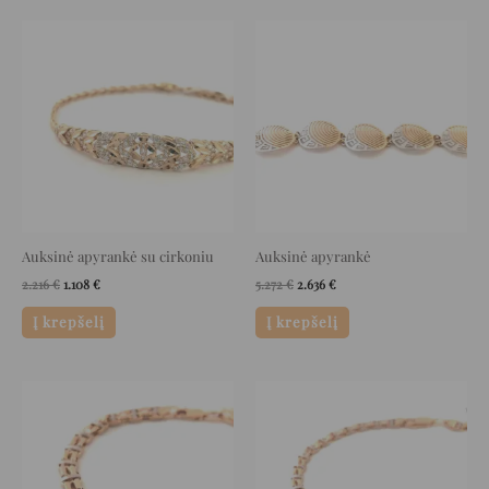
Original
Current
Original
Current
price
price
price
price
was:
is:
was:
is:
2.216 €.
1.108 €.
5.272 €.
2.636 €.
Auksinė apyrankė su cirkoniu
Auksinė apyrankė
2.216
€
1.108
€
5.272
€
2.636
€
Į krepšelį
Į krepšelį
Original
Current
Original
Current
price
price
price
price
was:
is:
was:
is:
1.892 €.
946 €.
1.512 €.
756 €.