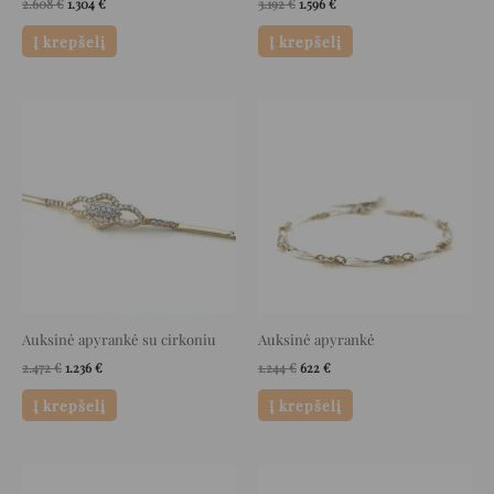
2.608
€
1.304
€
3.192
€
1.596
€
Į krepšelį
Į krepšelį
Original
Current
Original
Current
price
price
price
price
was:
is:
was:
is:
2.472 €.
1.236 €.
1.244 €.
622 €.
Auksinė apyrankė su cirkoniu
Auksinė apyrankė
2.472
€
1.236
€
1.244
€
622
€
Į krepšelį
Į krepšelį
Original
Current
Original
Current
price
price
price
price