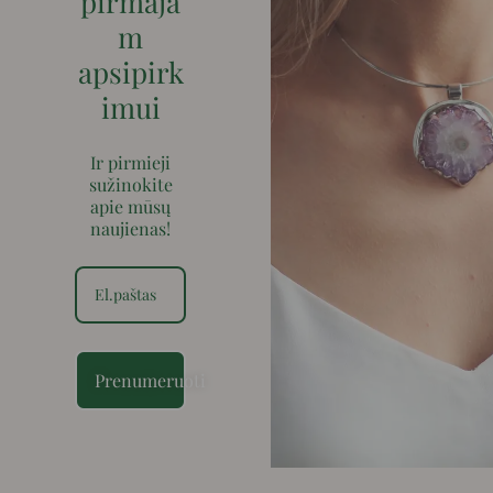
pirmaja
m
apsipirk
imui
Ir pirmieji
sužinokite
apie mūsų
naujienas!
Prenumeruoti