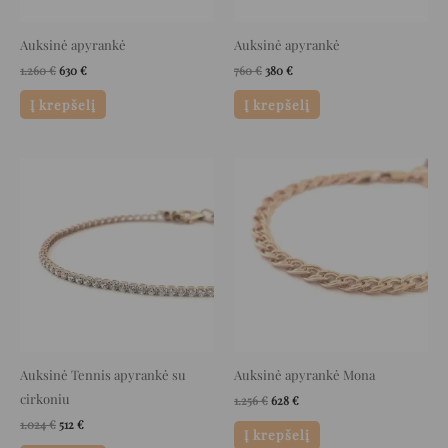
Auksinė apyrankė
Auksinė apyrankė
1.260
€
630
€
760
€
380
€
Į krepšelį
Į krepšelį
Original
Current
Original
Current
price
price
price
price
was:
is:
was:
is:
1.024 €.
512 €.
1.256 €.
628 €.
Auksinė Tennis apyrankė su
Auksinė apyrankė Mona
cirkoniu
1.256
€
628
€
1.024
€
512
€
Į krepšelį