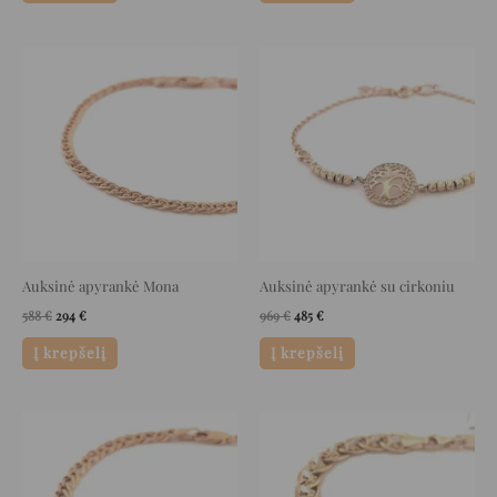
Original
Current
Original
Current
price
price
price
price
was:
is:
was:
is:
588 €.
294 €.
969 €.
485 €.
Auksinė apyrankė Mona
Auksinė apyrankė su cirkoniu
588
€
294
€
969
€
485
€
Į krepšelį
Į krepšelį
Original
Current
Original
Current
price
price
price
price
was:
is:
was:
is:
1.020 €.
510 €.
1.896 €.
948 €.