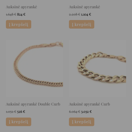
Auksinė apyrankė
Auksinė apyrankė
1.648
€
824
€
2.208
€
1.104
€
Į krepšelį
Į krepšelį
Original
Current
Original
Current
price
price
price
price
was:
is:
was:
is:
1.052 €.
526 €.
6.064 €.
3.032 €.
Auksinė apyrankė Double Curb
Auksinė apyrankė Curb
1.052
€
526
€
6.064
€
3.032
€
Į krepšelį
Į krepšelį