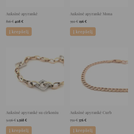
Auksinė apyrankė
Auksinė apyrankė Mona
816
€
408
€
392
€
196
€
Į krepšelį
Į krepšelį
Original
Current
Original
Current
price
price
price
price
was:
is:
was:
is:
3.136 €.
1.568 €.
752 €.
376 €.
Auksinė apyrankė su cirkoniu
Auksinė apyrankė Curb
3.136
€
1.568
€
752
€
376
€
Į krepšelį
Į krepšelį