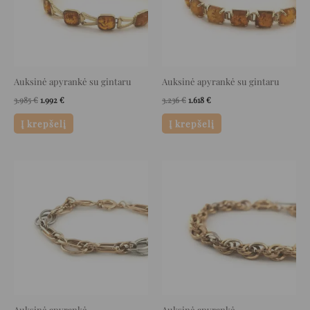
Auksinė apyrankė su gintaru
Auksinė apyrankė su gintaru
3.985
€
1.992
€
3.236
€
1.618
€
Į krepšelį
Į krepšelį
Original
Current
Original
Current
price
price
price
price
was:
is:
was:
is:
2.588 €.
1.294 €.
3.452 €.
1.726 €.
Auksinė apyrankė
Auksinė apyrankė