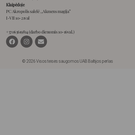
Klaipėdoje
PC Akropolis salelė ,,Akmens magija”
I-VII 10-21val
+37063619814 (darbo dienomis 10-16val.)
F
I
E
a
n
n
c
s
v
e
t
e
b
a
l
© 2026 Visos teisės saugomos UAB Baltijos perlas
o
g
o
o
r
p
k
a
e
m