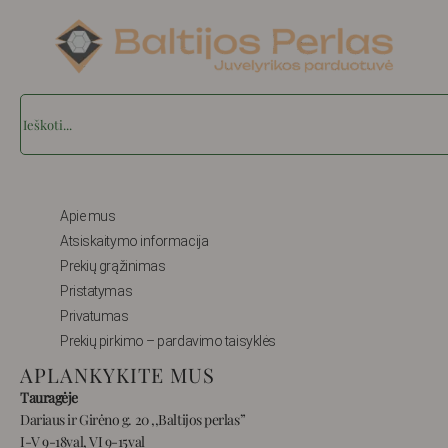
Search
Apie mus
Atsiskaitymo informacija
Prekių grąžinimas
Pristatymas
Privatumas
Prekių pirkimo – pardavimo taisyklės
APLANKYKITE MUS
Tauragėje
Dariaus ir Girėno g. 20 ,,Baltijos perlas”
I-V 9-18val, VI 9-15val