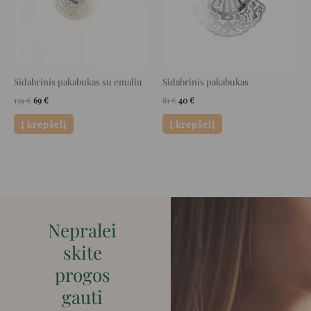
Sidabrinis pakabukas su emaliu
Sidabrinis pakabukas
139
€
69
€
81
€
40
€
Į krepšelį
Į krepšelį
Nepralei
skite
progos
gauti