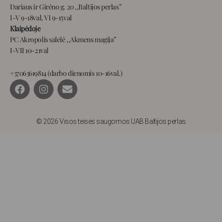
Dariaus ir Girėno g. 20 ,,Baltijos perlas”
I-V 9-18val, VI 9-15val
Klaipėdoje
PC Akropolis salelė ,,Akmens magija”
I-VII 10-21val
+37063619814 (darbo dienomis 10-16val.)
F
I
E
a
n
n
c
s
v
e
t
e
b
a
l
© 2026 Visos teisės saugomos UAB Baltijos perlas
o
g
o
o
r
p
k
a
e
m