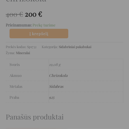
400
€
200
€
Prieinamumas:
Prekę turime
Į krepšelį
Prekės kodas:
Sp1732
Kategorija:
Sidabriniai pakabukai
Žyma:
Mineralai
Svoris
19,08 g
Akmuo
Chrizokola
Metalas
Sidabras
Praba
925
Panašūs produktai