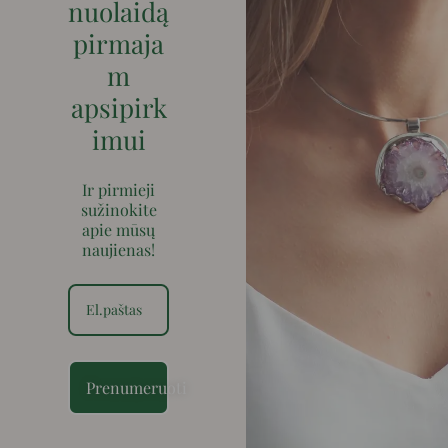
nuolaidą
pirmaja
m
apsipirk
imui
Ir pirmieji
sužinokite
apie mūsų
naujienas!
Prenumeruoti