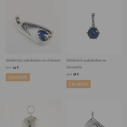
Original
Current
Original
Current
price
price
price
price
was:
is:
was:
is:
69 €.
34 €.
36 €.
18 €.
Sidabrinis pakabukas su cirkoniu
Sidabrinis pakabukas su
tanzanitu
69
€
34
€
36
€
18
€
Į krepšelį
Į krepšelį
Original
Current
Original
Current
price
price
price
price
was:
is:
was:
is:
139 €.
69 €.
81 €.
40 €.