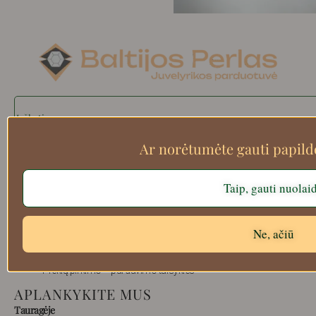
Search
Ar norėtumėte gauti papil
Apie mus
Taip, gauti nuolai
Atsiskaitymo informacija
Prekių grąžinimas
Ne, ačiū
Pristatymas
Privatumas
Prekių pirkimo – pardavimo taisyklės
APLANKYKITE MUS
Tauragėje