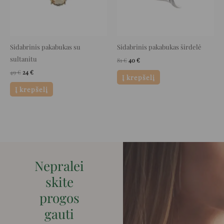
Sidabrinis pakabukas su
Sidabrinis pakabukas širdelė
sultanitu
81
€
40
€
49
€
24
€
Į krepšelį
Į krepšelį
Nepralei
skite
progos
gauti