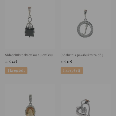
Original
Current
Original
Current
price
price
price
price
was:
is:
was:
is:
49 €.
24 €.
39 €.
19 €.
Sidabrinis pakabukas su oniksu
Sidabrinis pakabukas raidė J
49
€
24
€
39
€
19
€
Į krepšelį
Į krepšelį
Original
Current
Original
Current
price
price
price
price
was:
is:
was:
is:
49 €.
24 €.
81 €.
40 €.