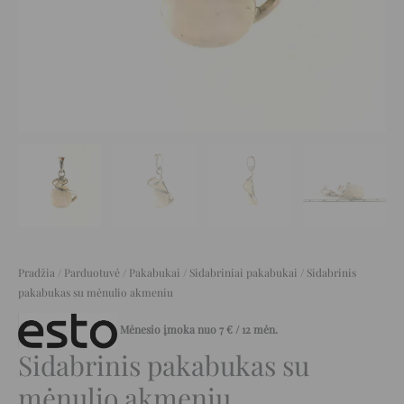
Pradžia
/
Parduotuvė
/
Pakabukai
/
Sidabriniai pakabukai
/ Sidabrinis
pakabukas su mėnulio akmeniu
Mėnesio įmoka nuo
7
€
/ 12 mėn.
Sidabrinis pakabukas su
mėnulio akmeniu