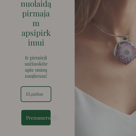
nuolaidą
pirmaja
m
apsipirk
imui
Ir pirmieji
sužinokite
apie mūsų
naujienas!
Prenumeruoti