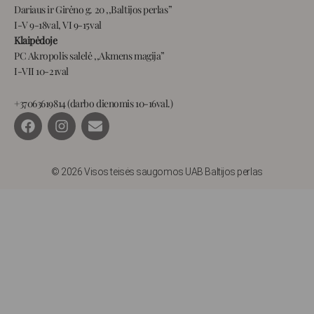
Dariaus ir Girėno g. 20 ,,Baltijos perlas”
I-V 9-18val, VI 9-15val
Klaipėdoje
PC Akropolis salelė ,,Akmens magija”
I-VII 10-21val
+37063619814 (darbo dienomis 10-16val.)
F
I
E
a
n
n
c
s
v
e
t
e
b
a
l
© 2026 Visos teisės saugomos UAB Baltijos perlas
o
g
o
o
r
p
k
a
e
m