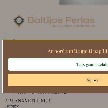
Search
Ar norėtumėte gauti papil
Apie mus
Taip, gauti nuolai
Atsiskaitymo informacija
Prekių grąžinimas
Ne, ačiū
Pristatymas
Privatumas
Prekių pirkimo – pardavimo taisyklės
APLANKYKITE MUS
Tauragėje