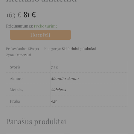
163
€
81
€
Prieinamumas:
Prekę turime
Į krepšelį
Prekės kodas:
SP1030
Kategorija:
Sidabriniai pakabukai
Žyma:
Mineralai
Svoris
7,1 g
Akmuo
Mėnulio akmuo
Metalas
Sidabras
Praba
925
Panašūs produktai