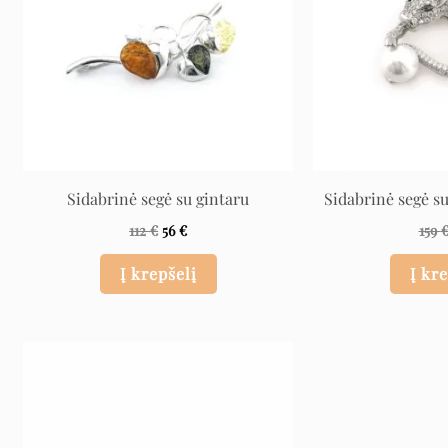
Sidabrinė segė su gintaru
Sidabrinė segė su
112
€
56
€
159
Į krepšelį
Į kr
Original
Current
price
price
was:
is:
87 €.
43 €.