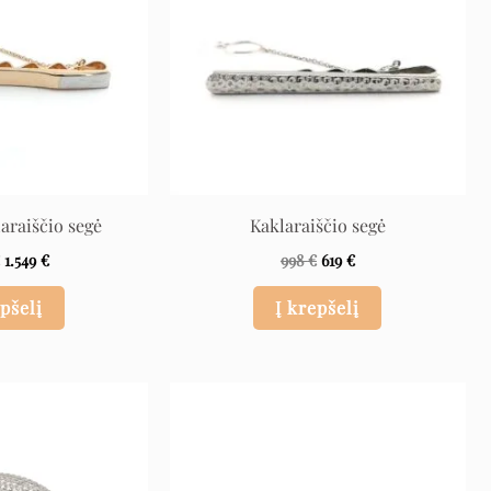
araiščio segė
Kaklaraiščio segė
€
1.549
€
998
€
619
€
epšelį
Į krepšelį
Original
Current
Original
Current
price
price
price
price
was:
is:
was:
is:
159 €.
79 €.
58 €.
29 €.