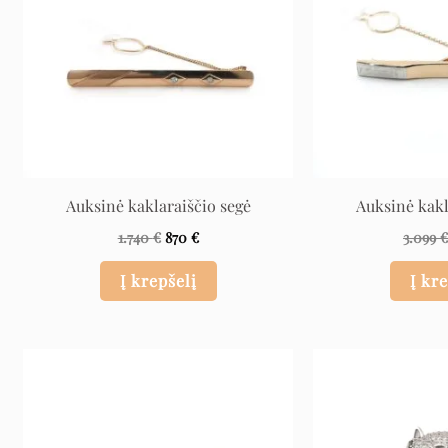
Auksinė kaklaraiščio segė
Auksinė kakl
1.740
€
870
€
3.099
Į krepšelį
Į kr
Original
Current
price
price
was:
is:
112 €.
56 €.