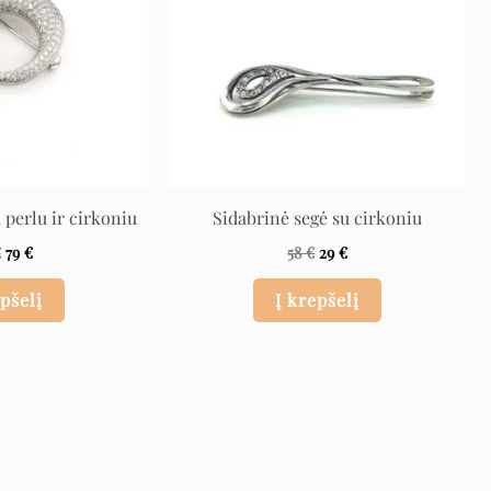
 perlu ir cirkoniu
Sidabrinė segė su cirkoniu
€
79
€
58
€
29
€
epšelį
Į krepšelį