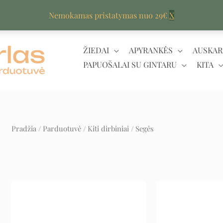
Nemokamas pristatymas nuo 29€
X
ŽIEDAI
APYRANKĖS
AUSKAR
PAPUOŠALAI SU GINTARU
KITA
Pradžia
/
Parduotuvė
/
Kiti dirbiniai
/ Segės
Original
Current
price
price
was:
is:
182 €.
91 €.