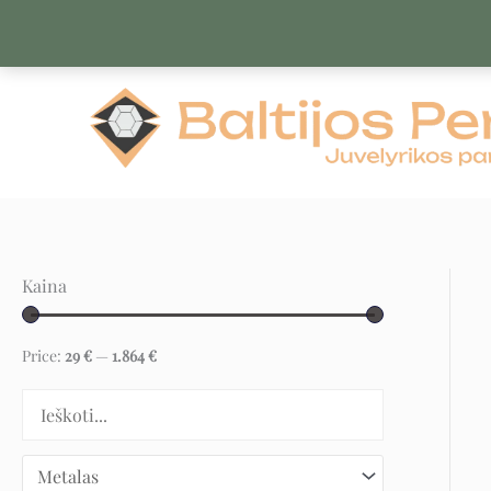
Pereiti
prie
turinio
Kaina
Price:
29 €
—
1.864 €