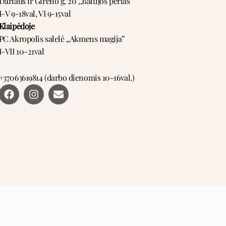
Dariaus ir Girėno g. 20 ,,Baltijos perlas”
I-V 9-18val, VI 9-15val
Klaipėdoje
PC Akropolis salelė ,,Akmens magija”
I-VII 10-21val
+37063619814 (darbo dienomis 10-16val.)
F
I
E
a
n
n
c
s
v
e
t
e
b
a
l
o
g
o
o
r
p
k
a
e
m