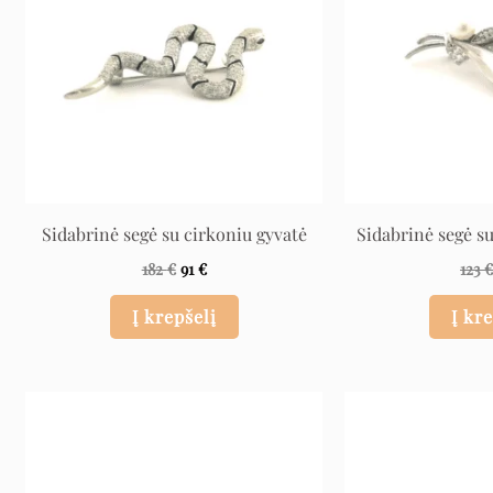
Sidabrinė segė su cirkoniu gyvatė
Sidabrinė segė su
182
€
91
€
123
Į krepšelį
Į kr
Original
Current
price
price
was:
is:
1.740 €.
870 €.