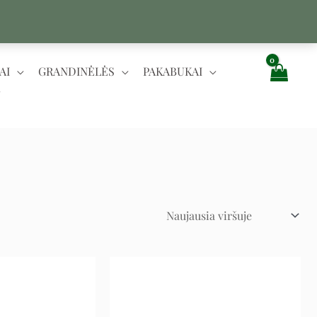
AI
GRANDINĖLĖS
PAKABUKAI
Original
Current
Original
Current
price
price
price
price
was:
is:
was:
is:
123 €.
62 €.
3.729 €.
1.864 €.