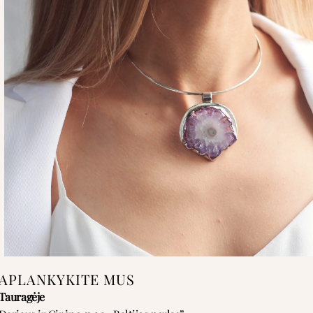
APLANKYKITE MUS
Tauragėje