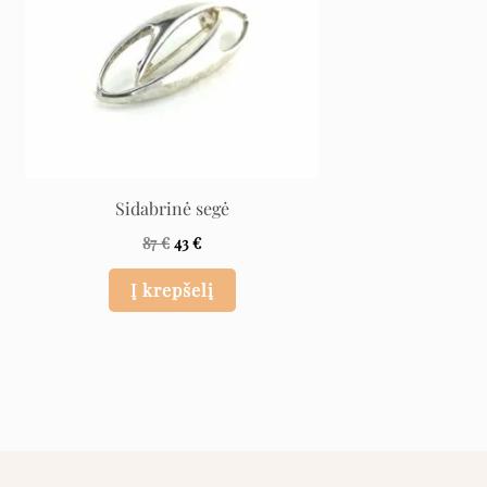
Sidabrinė segė
87
€
43
€
Į krepšelį