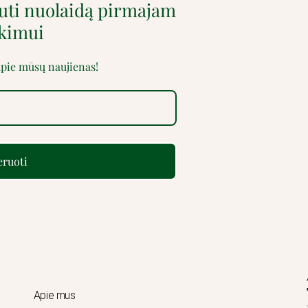
auti nuolaidą pirmajam
rkimui
 apie mūsų naujienas!
ruoti
Apie mus