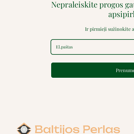
Nepraleiskite progos g
apsipi
Ir pirmieji sužinokite
Prenume