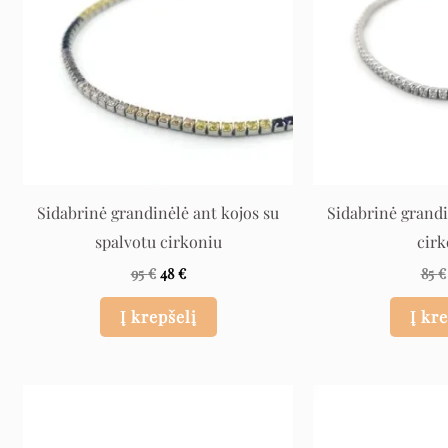
Sidabrinė grandinėlė ant kojos su
Sidabrinė grandi
spalvotu cirkoniu
cir
95
€
48
€
85
€
Į krepšelį
Į kr
Original
Current
price
price
was:
is:
1.068 €.
534 €.