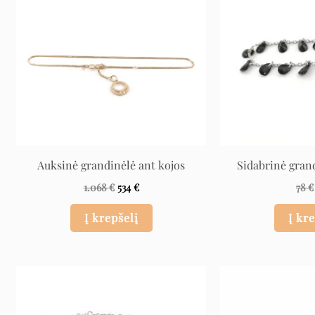
Auksinė grandinėlė ant kojos
Sidabrinė gran
1.068
€
534
€
78
€
Į krepšelį
Į kr
Original
Current
price
price
was:
is:
165 €.
82 €.