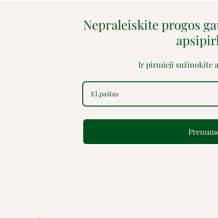
Nepraleiskite progos g
apsipi
Ir pirmieji sužinokite
Prenume