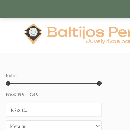
Pereiti
prie
turinio
Kaina
Price:
39 €
—
534 €