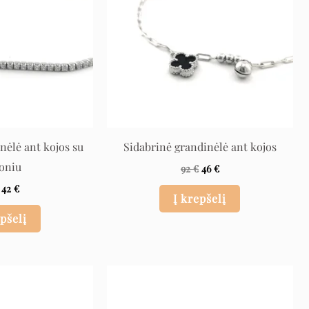
nėlė ant kojos su
Sidabrinė grandinėlė ant kojos
koniu
92
€
46
€
42
€
Į krepšelį
epšelį
Original
Current
Original
Current
price
price
price
price
was:
is:
was:
is:
78 €.
39 €.
78 €.
39 €.