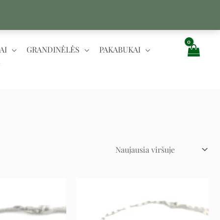
AI
GRANDINĖLĖS
PAKABUKAI
Original
Current
Original
Current
price
price
price
price
was:
is:
was:
is:
85 €.
42 €.
92 €.
46 €.