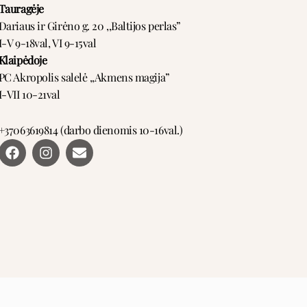
Tauragėje
Dariaus ir Girėno g. 20 ,,Baltijos perlas”
I-V 9-18val, VI 9-15val
Klaipėdoje
PC Akropolis salelė ,,Akmens magija”
I-VII 10-21val
+37063619814 (darbo dienomis 10-16val.)
F
I
E
a
n
n
c
s
v
e
t
e
b
a
l
o
g
o
o
r
p
k
a
e
m