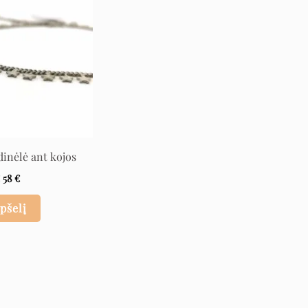
dinėlė ant kojos
€
58
€
epšelį