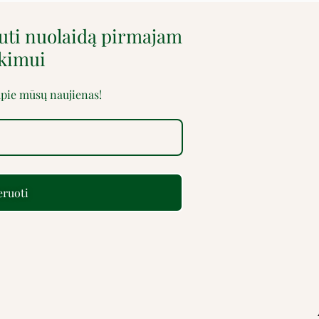
auti nuolaidą pirmajam
rkimui
 apie mūsų naujienas!
ruoti