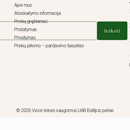
Apie mus
Atsiskaitymo informacija
Prekių grąžinimas
Pristatymas
Ieškoti
Privatumas
Prekių pirkimo – pardavimo taisyklės
© 2026 Visos teisės saugomos UAB Baltijos perlas