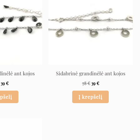
dinėlė ant kojos
Sidabrinė grandinėlė ant kojos
39
€
78
€
39
€
epšelį
Į krepšelį
Original
Current
price
price
was:
is:
116 €.
58 €.