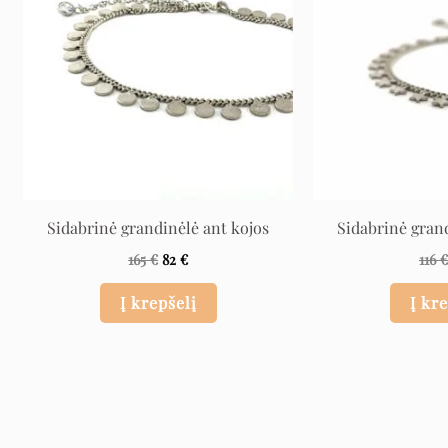
Sidabrinė grandinėlė ant kojos
Sidabrinė gran
165
€
82
€
116
Į krepšelį
Į kr