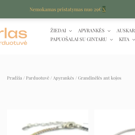
Nemokamas pristatymas nuo 29€
X
ŽIEDAI
APYRANKĖS
AUSKAR
PAPUOŠALAI SU GINTARU
KITA
Pradžia
/
Parduotuvė
/
Apyrankės
/ Grandinėlės ant kojos
Original
Current
price
price
was:
is:
95 €.
48 €.