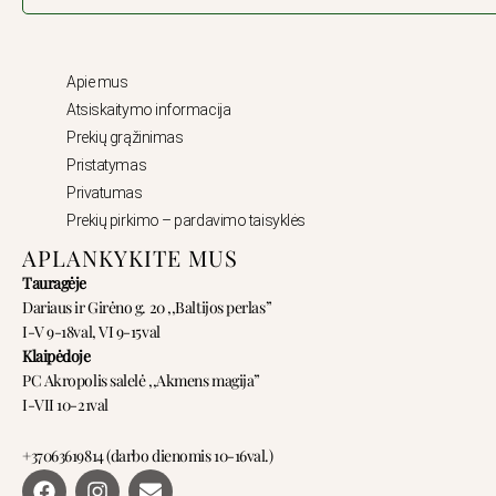
Apie mus
Atsiskaitymo informacija
Prekių grąžinimas
Pristatymas
Privatumas
Prekių pirkimo – pardavimo taisyklės
APLANKYKITE MUS
Tauragėje
Dariaus ir Girėno g. 20 ,,Baltijos perlas”
I-V 9-18val, VI 9-15val
Klaipėdoje
PC Akropolis salelė ,,Akmens magija”
I-VII 10-21val
+37063619814 (darbo dienomis 10-16val.)
F
I
E