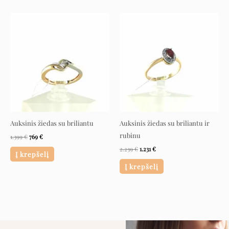
Original
Current
Original
Current
price
price
price
price
was:
is:
was:
is:
1.399 €.
769 €.
2.239 €.
1.231 €.
Auksinis žiedas su briliantu
Auksinis žiedas su briliantu ir
rubinu
1.399
€
769
€
2.239
€
1.231
€
Į krepšelį
Į krepšelį