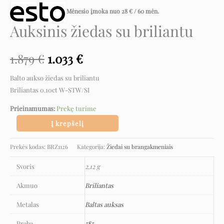
Mėnesio įmoka nuo
28
€
/ 60 mėn.
Auksinis žiedas su briliantu
1.879
€
1.033
€
Balto aukso žiedas su briliantu
Briliantas 0.10ct W-STW/SI
Prieinamumas:
Prekę turime
Į krepšelį
Prekės kodas:
BRZ1126
Kategorija:
Žiedai su brangakmeniais
Svoris
2,12 g
Akmuo
Briliantas
Metalas
Baltas auksas
Praba
585