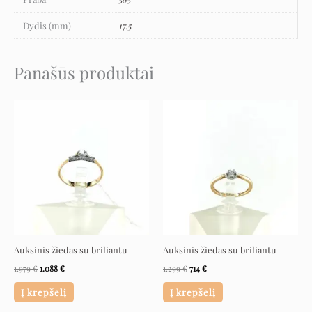
Dydis (mm)
17.5
Panašūs produktai
Original
Current
Original
Current
price
price
price
price
was:
is:
was:
is:
1.979 €.
1.088 €.
1.299 €.
714 €.
Auksinis žiedas su briliantu
Auksinis žiedas su briliantu
1.979
€
1.088
€
1.299
€
714
€
Į krepšelį
Į krepšelį