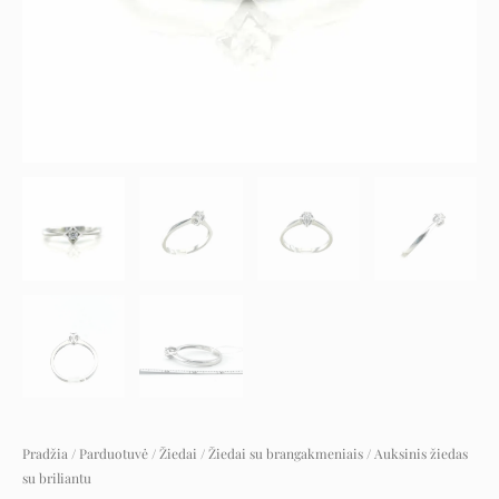
Pradžia
/
Parduotuvė
/
Žiedai
/
Žiedai su brangakmeniais
/ Auksinis žiedas
su briliantu