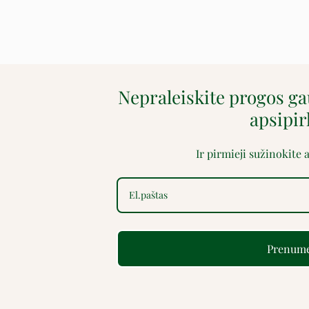
Nepraleiskite progos g
apsipi
Ir pirmieji sužinokite
Prenume