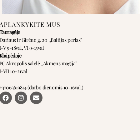
APLANKYKITE MUS
Tauragėje
Dariaus ir Girėno g. 20 ,,Baltijos perlas”
I-V 9-18val, VI 9-15val
Klaipėdoje
PC Akropolis salelė ,,Akmens magija”
I-VII 10-21val
+37063619814 (darbo dienomis 10-16val.)
F
I
E
a
n
n
c
s
v
e
t
e
b
a
l
o
g
o
o
r
p
k
a
e