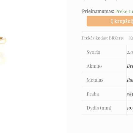
Prieinamumas:
Prekę t
Į krepšel
Prekės kodas:
BRZ1133
K
Svoris
2,0
Akmuo
Bri
Metalas
Ra
Praba
58
Dydis (mm)
19.