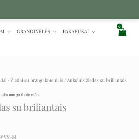
AI
GRANDINĖLĖS
PAKABUKAI
edai
/
Žiedai su brangakmeniais
/ Auksinis žiedas su briliantais
urrent
ice
įmoka nuo
30
€
/ 60 mėn.
as su briliantais
088 €.
-W VS-SI