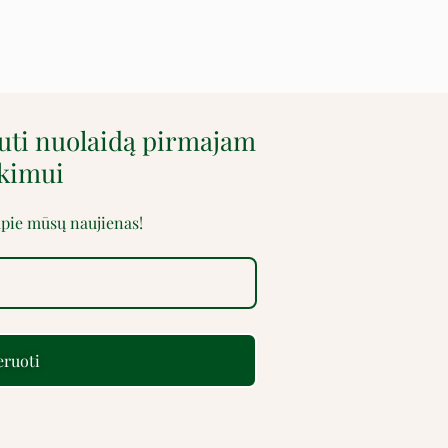
auti nuolaidą pirmajam
rkimui
 apie mūsų naujienas!
ruoti