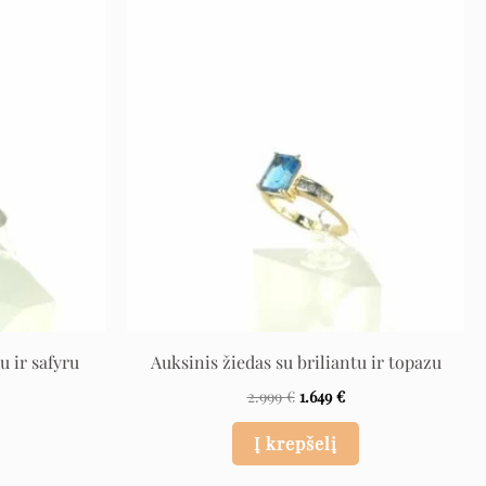
rrent
Original
Current
ce
price
price
was:
is:
 €.
2.999 €.
1.649 €.
u ir safyru
Auksinis žiedas su briliantu ir topazu
2.999
€
1.649
€
Į krepšelį