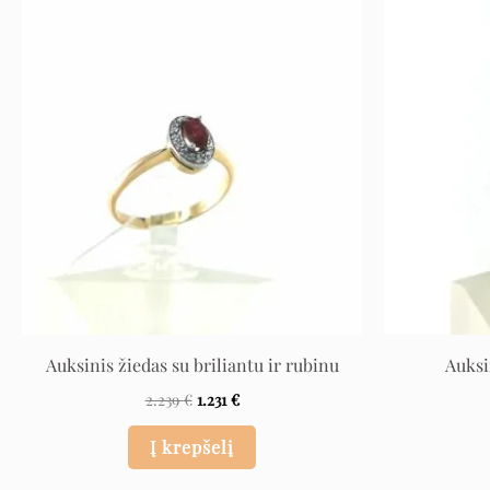
Original
Current
price
price
was:
is:
2.239 €.
1.231 €.
Auksinis žiedas su briliantu ir rubinu
Auksi
2.239
€
1.231
€
Į krepšelį