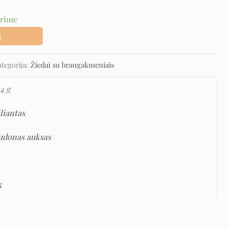
urime
į
ategorija:
Žiedai su brangakmeniais
4 g
liantas
udonas auksas
5
5