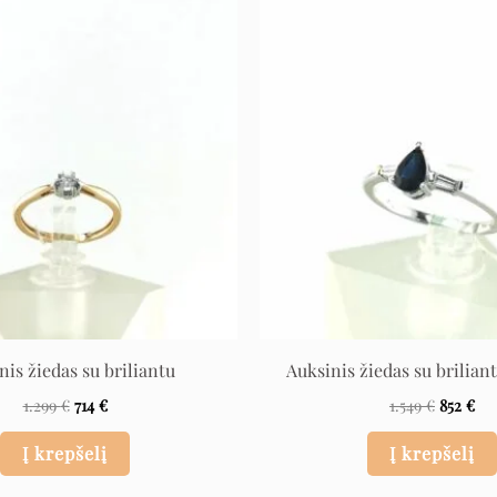
Original
Current
Original
Cu
price
price
price
pri
was:
is:
was:
is:
1.299 €.
714 €.
1.549 €.
852
nis žiedas su briliantu
Auksinis žiedas su briliant
1.299
€
714
€
1.549
€
852
€
Į krepšelį
Į krepšelį