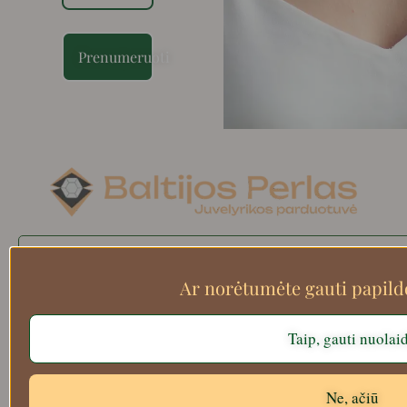
Prenumeruoti
Search
Ar norėtumėte gauti papil
Taip, gauti nuolai
Apie mus
Atsiskaitymo informacija
Prekių grąžinimas
Ne, ačiū