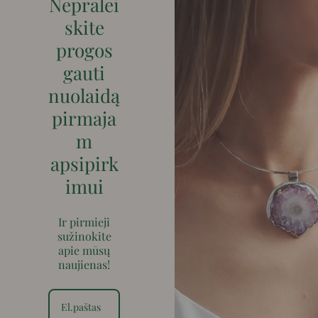
Nepralei
skite
progos
gauti
nuolaidą
pirmaja
m
apsipirk
imui
Ir pirmieji
sužinokite
apie mūsų
naujienas!