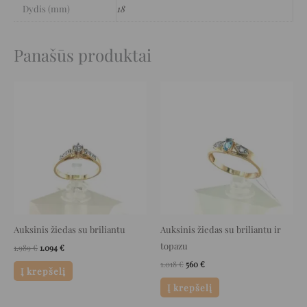
Dydis (mm)
18
Panašūs produktai
Original
Current
Original
Current
price
price
price
price
was:
is:
was:
is:
1.989 €.
1.094 €.
1.018 €.
560 €.
Auksinis žiedas su briliantu
Auksinis žiedas su briliantu ir
topazu
1.989
€
1.094
€
1.018
€
560
€
Į krepšelį
Į krepšelį