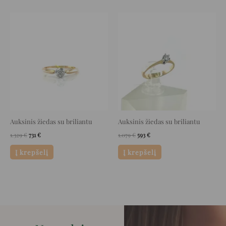
Original
Current
Original
Current
price
price
price
price
was:
is:
was:
is:
1.329 €.
731 €.
1.079 €.
593 €.
Auksinis žiedas su briliantu
Auksinis žiedas su briliantu
1.329
€
731
€
1.079
€
593
€
Į krepšelį
Į krepšelį