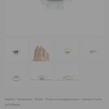
Pradžia
/
Parduotuvė
/
Žiedai
/
Žiedai su brangakmeniais
/ Auksinis žiedas
su briliantu