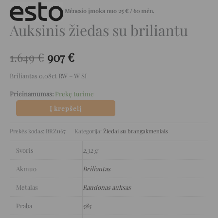
Mėnesio įmoka nuo
25
€
/ 60 mėn.
Auksinis žiedas su briliantu
1.649
€
907
€
Briliantas 0.08ct RW – W SI
Prieinamumas:
Prekę turime
Į krepšelį
Prekės kodas:
BRZ1167
Kategorija:
Žiedai su brangakmeniais
Svoris
2,32 g
Akmuo
Briliantas
Metalas
Raudonas auksas
Praba
585