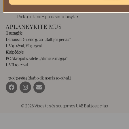
Pristatymas
Privatumas
Prekių pirkimo – pardavimo taisyklės
APLANKYKITE MUS
Tauragėje
Dariaus ir Girėno g. 20 ,,Baltijos perlas”
I-V 9-18val, VI 9-15val
Klaipėdoje
PC Akropolis salelė ,,Akmens magija”
I-VII 10-21val
+37063619814 (darbo dienomis 10-16val.)
F
I
E
a
n
n
c
s
v
e
t
e
b
a
l
© 2026 Visos teisės saugomos UAB Baltijos perlas
o
g
o
o
r
p
k
a
e