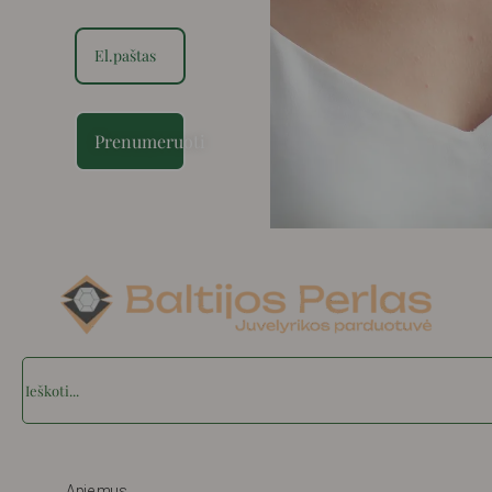
Prenumeruoti
Search
Apie mus