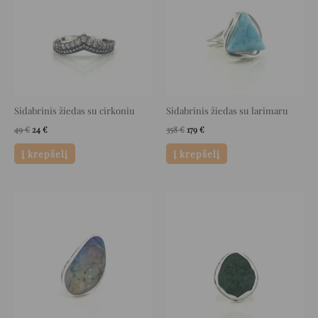
Sidabrinis žiedas su cirkoniu
Sidabrinis žiedas su larimaru
49
€
24
€
358
€
179
€
Į krepšelį
Į krepšelį
Original
Current
Original
Current
price
price
price
price
was:
is:
was:
is:
666 €.
333 €.
230 €.
115 €.