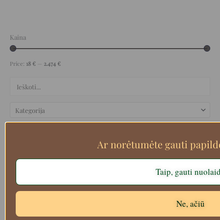
Kaina
Price:
18 €
—
2.474 €
Ar norėtumėte gauti papil
Taip, gauti nuolai
Filtruoti
Ne, ačiū