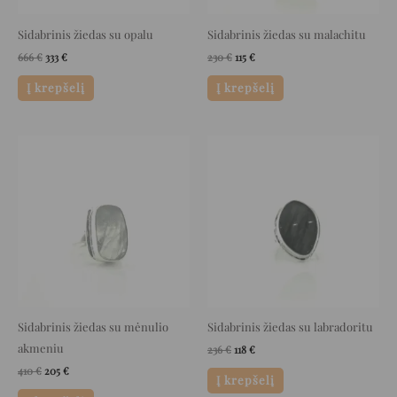
Sidabrinis žiedas su opalu
Sidabrinis žiedas su malachitu
666
€
333
€
230
€
115
€
Į krepšelį
Į krepšelį
Original
Current
Original
Current
price
price
price
price
was:
is:
was:
is:
410 €.
205 €.
236 €.
118 €.
Sidabrinis žiedas su mėnulio
Sidabrinis žiedas su labradoritu
akmeniu
236
€
118
€
410
€
205
€
Į krepšelį