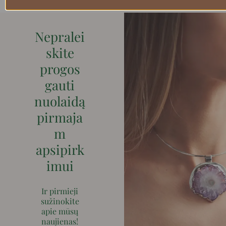
Nepralei
skite
progos
gauti
nuolaidą
pirmaja
m
apsipirk
imui
Ir pirmieji
sužinokite
apie mūsų
naujienas!