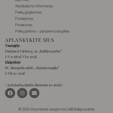
Atsiskaitymo informacija
Prekių grąžinimas
Pristatymas
Privatumas
Prekių pirkimo – pardavimo taisyklės
APLANKYKITE MUS
Tauragėje
Dariaus ir Girėno g. 20 ,,Baltijos perlas”
I-V 9-18val, VI 9-15val
Klaipėdoje
PC Akropolis salelė ,,Akmens magija”
I-VII 10-21val
+37063619814 (darbo dienomis 10-16val.)
F
I
E
a
n
n
c
s
v
e
t
e
b
a
l
© 2026 Visos teisės saugomos UAB Baltijos perlas