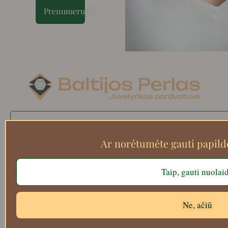
Prenumeruoti
Search
Ar norėtumėte gauti papil
Taip, gauti nuolai
Apie mus
Atsiskaitymo informacija
Prekių grąžinimas
Ne, ačiū
Pristatymas
Privatumas