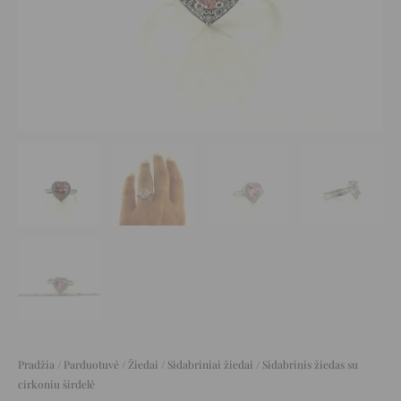
Pradžia
/
Parduotuvė
/
Žiedai
/
Sidabriniai žiedai
/ Sidabrinis žiedas su
cirkoniu širdelė