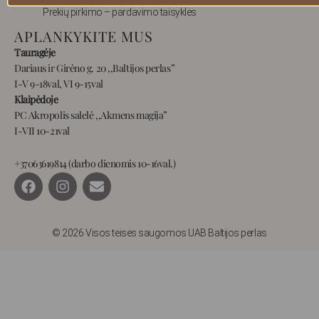
Prekių pirkimo – pardavimo taisyklės
APLANKYKITE MUS
Tauragėje
Dariaus ir Girėno g. 20 ,,Baltijos perlas”
I-V 9-18val, VI 9-15val
Klaipėdoje
PC Akropolis salelė ,,Akmens magija”
I-VII 10-21val
+37063619814 (darbo dienomis 10-16val.)
F
I
E
a
n
n
c
s
v
e
t
e
b
a
l
© 2026 Visos teisės saugomos UAB Baltijos perlas
o
g
o
o
r
p
k
a
e
m