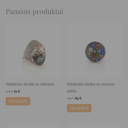
Panašūs produktai
Original
Current
Original
Current
price
price
price
price
was:
is:
was:
is:
126 €.
63 €.
169 €.
84 €.
Sidabrinis žiedas su cirkoniu
Sidabrinis žiedas su murano
stiklu
126
€
63
€
169
€
84
€
Į krepšelį
Į krepšelį
Original
Current
Original
Current