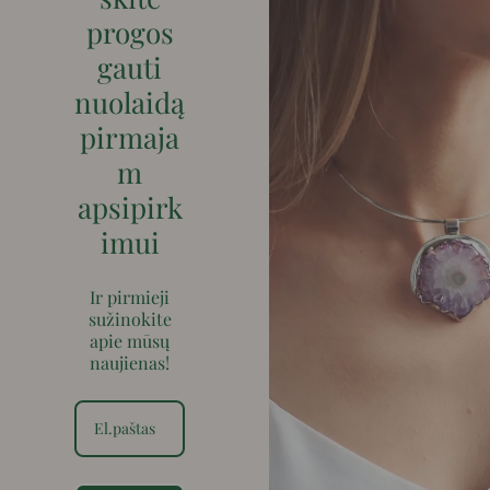
progos
gauti
nuolaidą
pirmaja
m
apsipirk
imui
Ir pirmieji
sužinokite
apie mūsų
naujienas!