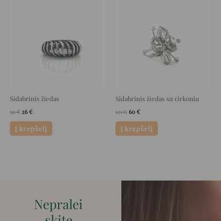
price
price
price
price
was:
is:
was:
is:
52 €.
26 €.
121 €.
60 €.
Sidabrinis žiedas
Sidabrinis žiedas su cirkoniu
52
€
26
€
121
€
60
€
Į krepšelį
Į krepšelį
Nepralei
skite