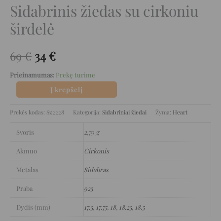
Sidabrinis žiedas su cirkoniu
širdelė
69
€
34
€
Prieinamumas:
Prekę turime
Į krepšelį
Prekės kodas:
Sz2228
Kategorija:
Sidabriniai žiedai
Žyma:
Heart
Svoris
2,79 g
Akmuo
Cirkonis
Metalas
Sidabras
Praba
925
Dydis (mm)
17.5
,
17.75
,
18
,
18.25
,
18.5