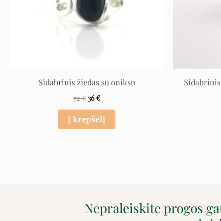
Sidabrinis žiedas su oniksu
Sidabrinis
72
€
36
€
Į krepšelį
Nepraleiskite progos g