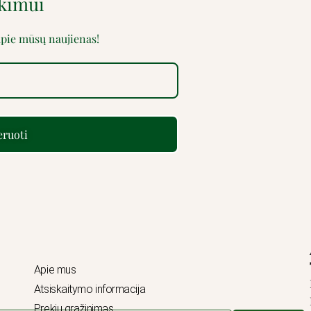
rkimui
 apie mūsų naujienas!
ruoti
Apie mus
Atsiskaitymo informacija
Prekių grąžinimas