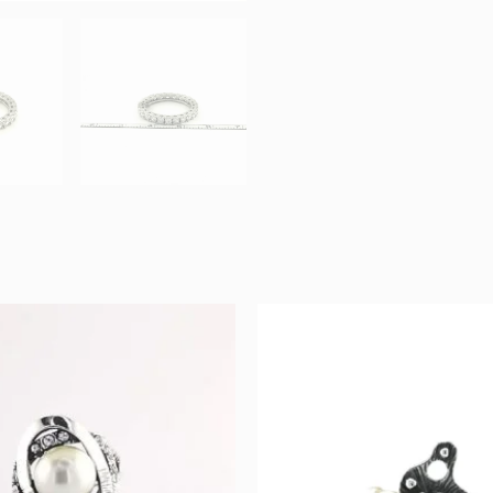
Original
Current
Original
Curr
price
price
price
price
was:
is:
was:
is:
66 €.
33 €.
47 €.
23 €.