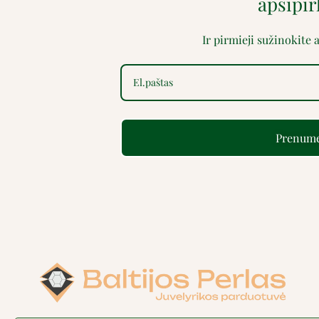
apsipi
Ir pirmieji sužinokite
Prenume