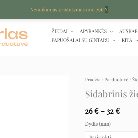
Nemokamas pristatymas nuo 29€
X
ŽIEDAI
APYRANKĖS
AUSKAR
PAPUOŠALAI SU GINTARU
KITA
produkto
Pradžia
/
Parduotuvė
/
Ži
Price
kiekis:
Sidabrinis ži
range
Sidabrinis
žiedas
26 €
26
€
–
32
€
su
thro
Dydis (mm)
cirkoniu
eilutė
32 €