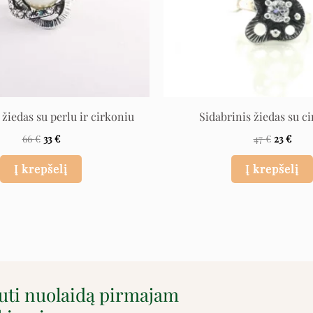
 žiedas su perlu ir cirkoniu
Sidabrinis žiedas su c
66
€
33
€
47
€
23
€
Į krepšelį
Į krepšelį
auti nuolaidą pirmajam