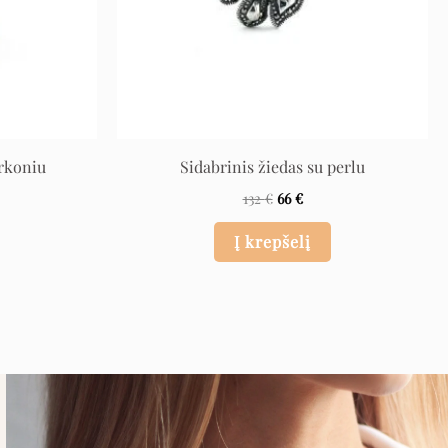
irkoniu
Sidabrinis žiedas su perlu
132
€
66
€
Į krepšelį