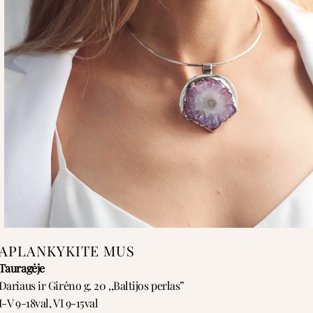
APLANKYKITE MUS
Tauragėje
Dariaus ir Girėno g. 20 ,,Baltijos perlas”
I-V 9-18val, VI 9-15val