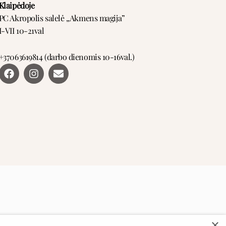
Klaipėdoje
PC Akropolis salelė ,,Akmens magija”
I-VII 10-21val
+37063619814 (darbo dienomis 10-16val.)
F
I
E
a
n
n
c
s
v
e
t
e
b
a
l
o
g
o
o
r
p
k
a
e
m
×