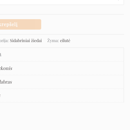
krepšelį
orija:
Sidabriniai žiedai
Žyma:
eilutė
A
rkonis
dabras
5