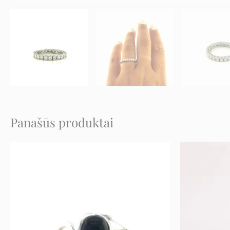
Panašūs produktai
Original
Current
price
price
was:
is:
72 €.
36 €.