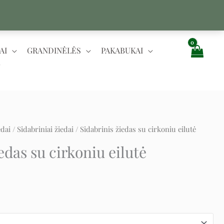
AI
GRANDINĖLĖS
PAKABUKAI
edai
/
Sidabriniai žiedai
/ Sidabrinis žiedas su cirkoniu eilutė
edas su cirkoniu eilutė
:
ugh