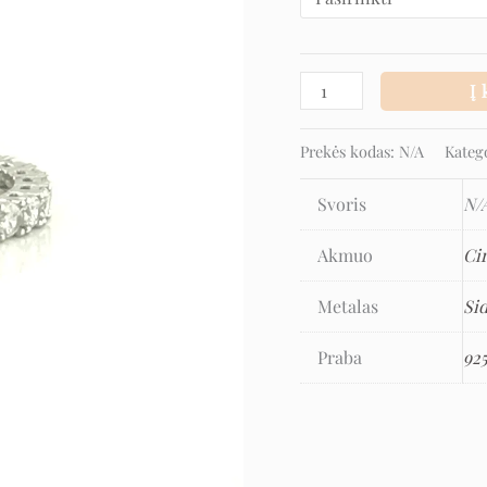
Į 
Prekės kodas:
N/A
Kateg
Svoris
N/
Akmuo
Ci
Metalas
Si
Praba
92