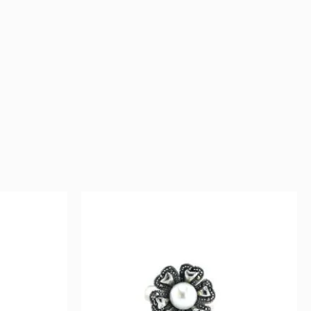
ent
Original
Current
price
price
was:
is:
132 €.
66 €.