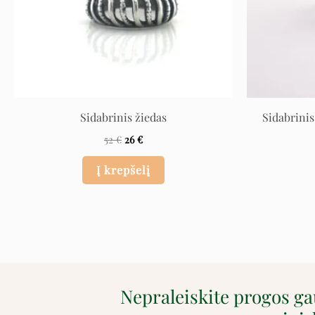
Sidabrinis žiedas
Sidabrinis
52
€
26
€
Į krepšelį
Nepraleiskite progos g