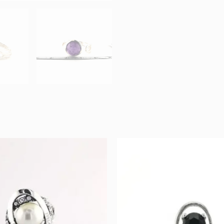
Original
Current
Original
Curr
price
price
price
pric
was:
is:
was:
is:
66 €.
33 €.
84 €.
42 €.