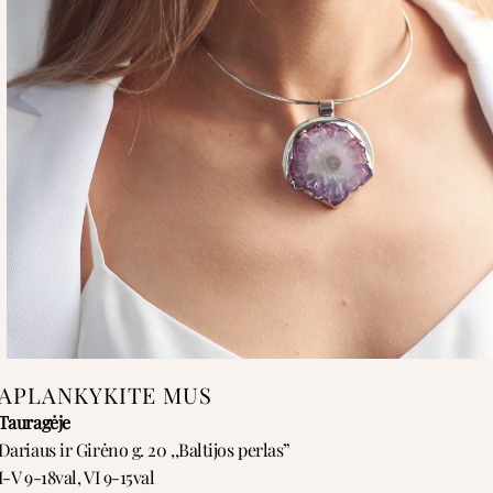
APLANKYKITE MUS
Tauragėje
Dariaus ir Girėno g. 20 ,,Baltijos perlas”
I-V 9-18val, VI 9-15val