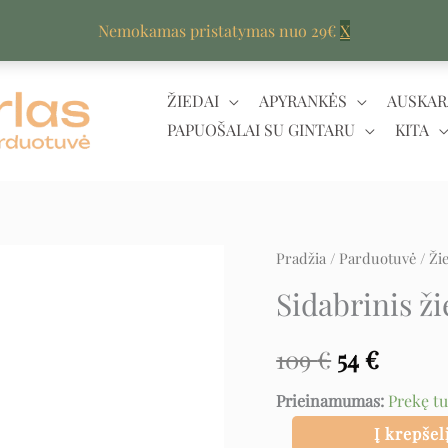
Nemokamas pristatymas nuo 29€
X
ŽIEDAI
APYRANKĖS
AUSKAR
PAPUOŠALAI SU GINTARU
KITA
produkto
Pradžia
/
Parduotuvė
/
Ži
Original
Curre
kiekis:
Sidabrinis ž
price
price
Sidabrinis
žiedas
was:
is:
109
€
54
€
su
109 €.
54 €.
Prieinamumas:
Prekę t
ametistu
Į krepšel