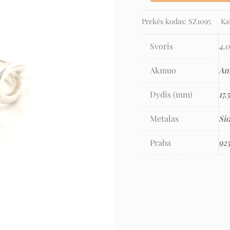
Prekės kodas:
SZ1095
Ka
Svoris
4,0
Akmuo
Am
Dydis (mm)
17.
Metalas
Si
Praba
92