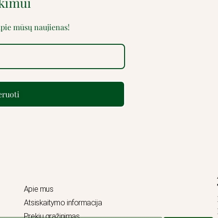
rkimui
 apie mūsų naujienas!
ruoti
Apie mus
Atsiskaitymo informacija
Prekių grąžinimas