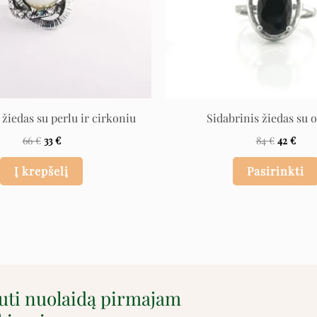
 žiedas su perlu ir cirkoniu
Sidabrinis žiedas su 
66
€
33
€
84
€
42
€
Į krepšelį
Pasirinkti
auti nuolaidą pirmajam