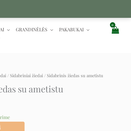
AI
GRANDINĖLĖS
PAKABUKAI
edai
/
Sidabriniai žiedai
/ Sidabrinis žiedas su ametistu
nt
iedas su ametistu
urime
į