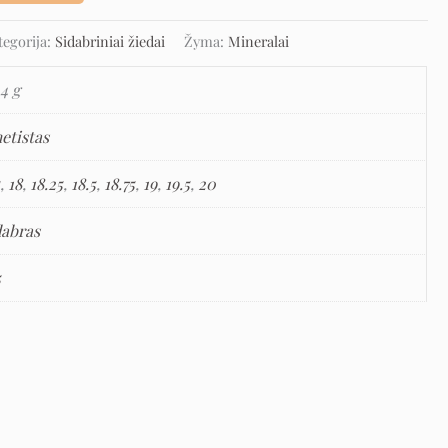
tegorija:
Sidabriniai žiedai
Žyma:
Mineralai
4 g
etistas
5
,
18
,
18.25
,
18.5
,
18.75
,
19
,
19.5
,
20
dabras
5