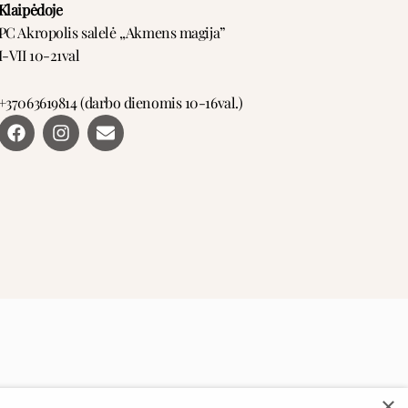
Klaipėdoje
PC Akropolis salelė ,,Akmens magija”
I-VII 10-21val
+37063619814 (darbo dienomis 10-16val.)
F
I
E
a
n
n
c
s
v
e
t
e
b
a
l
o
g
o
o
r
p
k
a
e
m
×