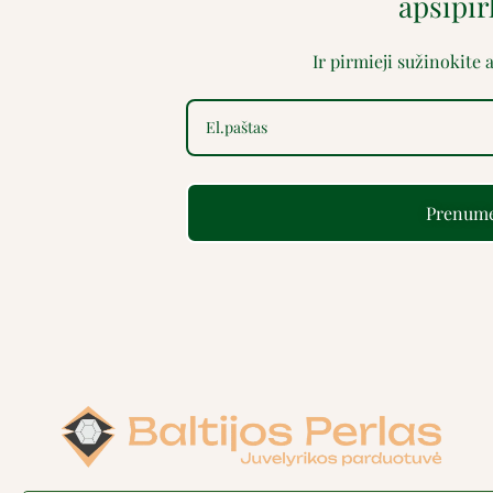
apsipi
Ir pirmieji sužinokite
Prenume