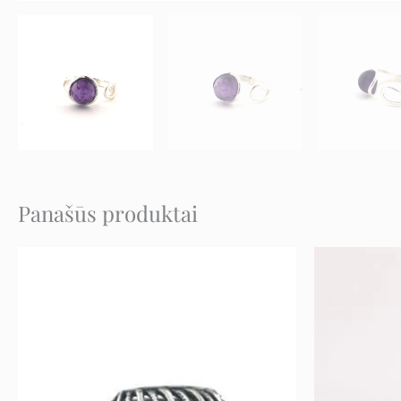
Panašūs produktai
Original
Current
price
price
was:
is:
52 €.
26 €.