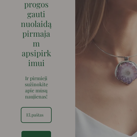
progos
gauti
nuolaidą
pirmaja
m
apsipirk
imui
Ir pirmieji
sužinokite
apie mūsų
naujienas!