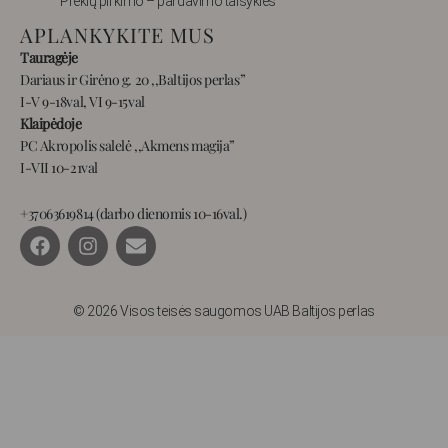
Prekių pirkimo – pardavimo taisyklės
APLANKYKITE MUS
Tauragėje
Dariaus ir Girėno g. 20 ,,Baltijos perlas”
I-V 9-18val, VI 9-15val
Klaipėdoje
PC Akropolis salelė ,,Akmens magija”
I-VII 10-21val
+37063619814 (darbo dienomis 10-16val.)
F
I
E
a
n
n
c
s
v
e
t
e
b
a
l
© 2026 Visos teisės saugomos UAB Baltijos perlas
o
g
o
o
r
p
k
a
e
m