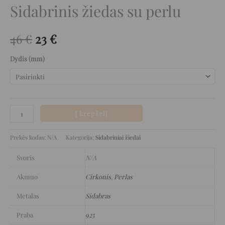
Sidabrinis žiedas su perlu
46
€
23
€
Dydis (mm)
Į krepšelį
Prekės kodas:
N/A
Kategorija:
Sidabriniai žiedai
Svoris
N/A
Akmuo
Cirkonis
,
Perlas
Metalas
Sidabras
Praba
925