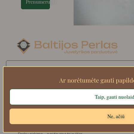
Prenumeruoti
Search
Ar norėtumėte gauti papil
Taip, gauti nuolai
Apie mus
Atsiskaitymo informacija
Prekių grąžinimas
Ne, ačiū
Pristatymas
Privatumas