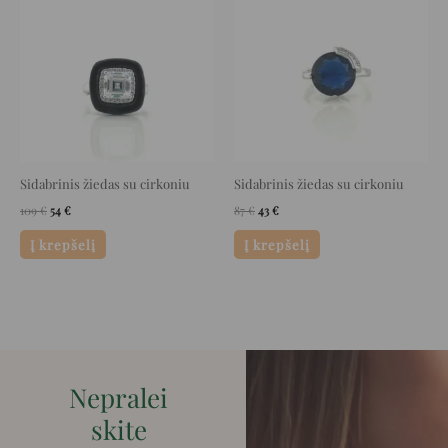
was:
is:
was:
is:
109 €.
54 €.
87 €.
43 €.
Sidabrinis žiedas su cirkoniu
Sidabrinis žiedas su cirkoniu
109
€
54
€
87
€
43
€
Į krepšelį
Į krepšelį
Nepralei
skite