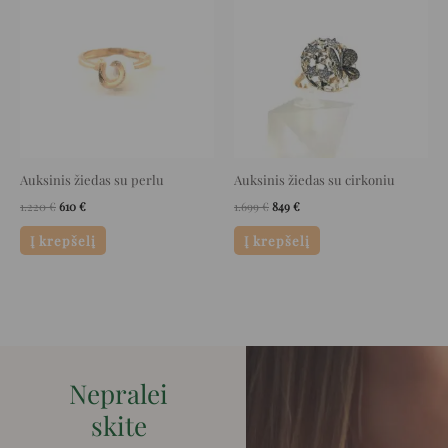
was:
is:
was:
is:
1.220 €.
610 €.
1.699 €.
849 €.
Auksinis žiedas su perlu
Auksinis žiedas su cirkoniu
1.220
€
610
€
1.699
€
849
€
Į krepšelį
Į krepšelį
Nepralei
skite