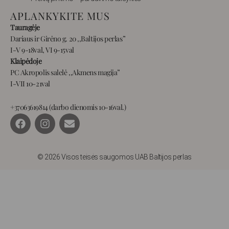
APLANKYKITE MUS
Tauragėje
Dariaus ir Girėno g. 20 ,,Baltijos perlas”
I-V 9-18val, VI 9-15val
Klaipėdoje
PC Akropolis salelė ,,Akmens magija”
I-VII 10-21val
+37063619814 (darbo dienomis 10-16val.)
F
I
E
a
n
n
c
s
v
e
t
e
b
a
l
© 2026 Visos teisės saugomos UAB Baltijos perlas
o
g
o
o
r
p
k
a
e
m