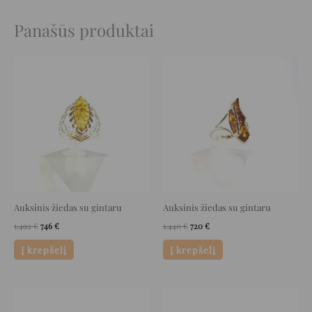
Panašūs produktai
Original
Current
Original
Current
price
price
price
price
was:
is:
was:
is:
1.492 €.
746 €.
1.440 €.
720 €.
Auksinis žiedas su gintaru
Auksinis žiedas su gintaru
1.492
€
746
€
1.440
€
720
€
Į krepšelį
Į krepšelį
Original
Current
Original
Current
price
price
price
price