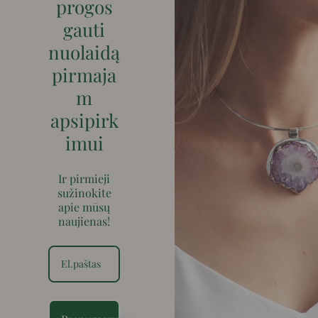
progos
gauti
nuolaidą
pirmaja
m
apsipirk
imui
Ir pirmieji
sužinokite
apie mūsų
naujienas!