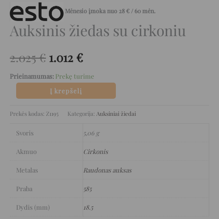
Mėnesio įmoka nuo
28
€
/ 60 mėn.
Auksinis žiedas su cirkoniu
2.025
€
1.012
€
Prieinamumas:
Prekę turime
Į krepšelį
Prekės kodas:
Z1195
Kategorija:
Auksiniai žiedai
Svoris
5,06 g
Akmuo
Cirkonis
Metalas
Raudonas auksas
Praba
585
Dydis (mm)
18.5