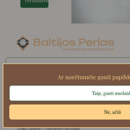
Prenumeruoti
Search
Ar norėtumėte gauti papil
Taip, gauti nuolai
Apie mus
Atsiskaitymo informacija
Prekių grąžinimas
Ne, ačiū
Pristatymas
Privatumas
Prekių pirkimo – pardavimo taisyklės