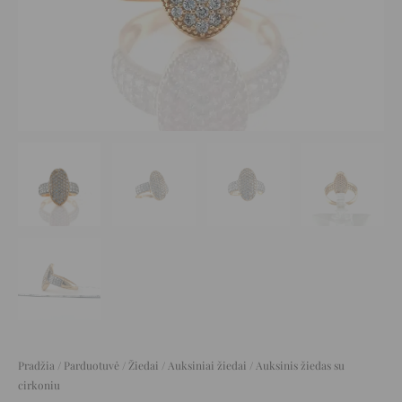
Pradžia
/
Parduotuvė
/
Žiedai
/
Auksiniai žiedai
/ Auksinis žiedas su
cirkoniu