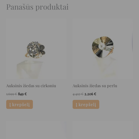
Panašūs produktai
Original
Current
Original
Current
price
price
price
price
was:
is:
was:
is:
1.699 €.
849 €.
4.412 €.
2.206 €.
Auksinis žiedas su cirkoniu
Auksinis žiedas su perlu
1.699
€
849
€
4.412
€
2.206
€
Į krepšelį
Į krepšelį
Original
Current
Original
Current
price
price
price
price
was:
is:
was:
is:
560 €.
280 €.
1.616 €.
808 €.