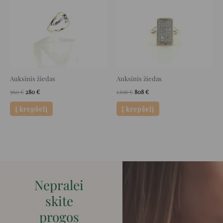
Auksinis žiedas
Auksinis žiedas
560
€
280
€
1.616
€
808
€
Į krepšelį
Į krepšelį
Nepralei
skite
progos