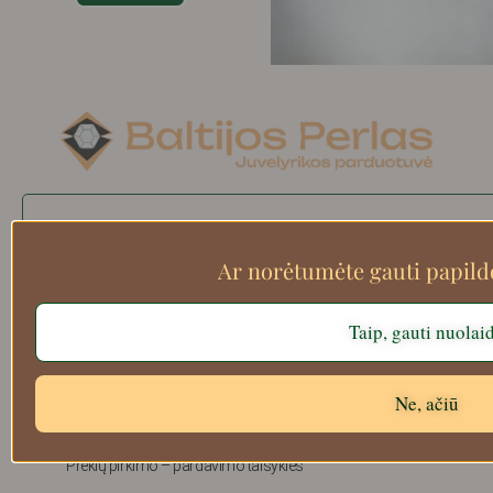
Search
Ar norėtumėte gauti papil
Taip, gauti nuolai
Apie mus
Atsiskaitymo informacija
Prekių grąžinimas
Ne, ačiū
Pristatymas
Privatumas
Prekių pirkimo – pardavimo taisyklės