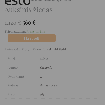
Mėnesio įmoka nuo
19
€
/ 48 mėn.
Auksinis žiedas
1.120
€
560
€
Prieinamumas:
Prekę turime
Į krepšelį
Prekės kodas:
Z1045
Kategorija:
Auksiniai žiedai
Svoris
2,80 g
Akmuo
Cirkonis
Dydis (mm)
17
Metalas
Baltas auksas
Praba
585