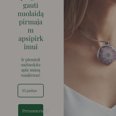
gauti
nuolaidą
pirmaja
m
apsipirk
imui
Ir pirmieji
sužinokite
apie mūsų
naujienas!
Prenumeruoti