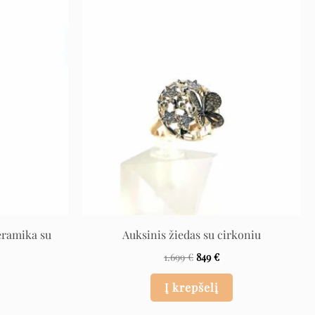
urrent
Original
Current
ice
price
price
was:
is:
550 €.
1.699 €.
849 €.
eramika su
Auksinis žiedas su cirkoniu
1.699
€
849
€
Į krepšelį