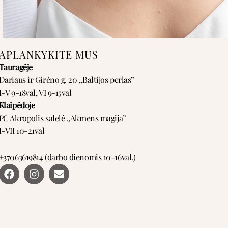
APLANKYKITE MUS
Tauragėje
Dariaus ir Girėno g. 20 ,,Baltijos perlas”
I-V 9-18val, VI 9-15val
Klaipėdoje
PC Akropolis salelė ,,Akmens magija”
I-VII 10-21val
+37063619814 (darbo dienomis 10-16val.)
F
I
E
a
n
n
c
s
v
e
t
e
b
a
l
o
g
o