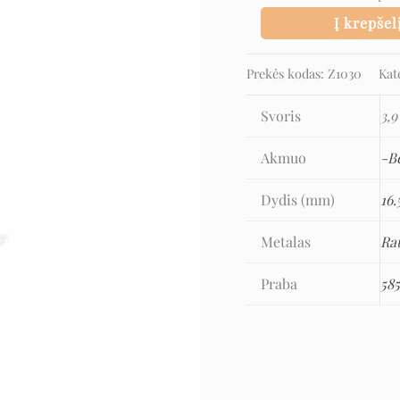
Į krepšel
Prekės kodas:
Z1030
Kat
Svoris
3,9
Akmuo
-B
Dydis (mm)
16.
Metalas
Ra
Praba
58