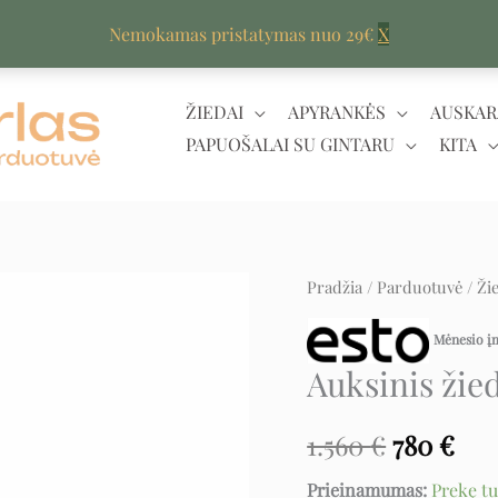
Nemokamas pristatymas nuo 29€
X
ŽIEDAI
APYRANKĖS
AUSKAR
PAPUOŠALAI SU GINTARU
KITA
produkto
Pradžia
/
Parduotuvė
/
Ži
Original
Cur
kiekis:
price
pri
Mėnesio 
Auksinis
Auksinis žie
žiedas
was:
is:
1.560 €.
780
1.560
€
780
€
Prieinamumas:
Prekę t