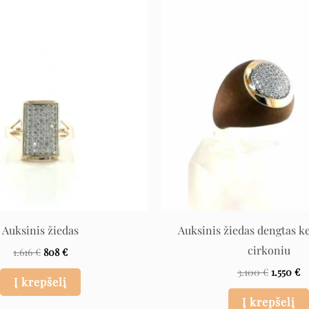
Original
Current
Original
C
price
price
price
pr
was:
is:
was:
is:
1.616 €.
808 €.
3.100 €.
1.
Auksinis žiedas
Auksinis žiedas dengtas k
cirkoniu
1.616
€
808
€
3.100
€
1.550
€
Į krepšelį
Į krepšelį