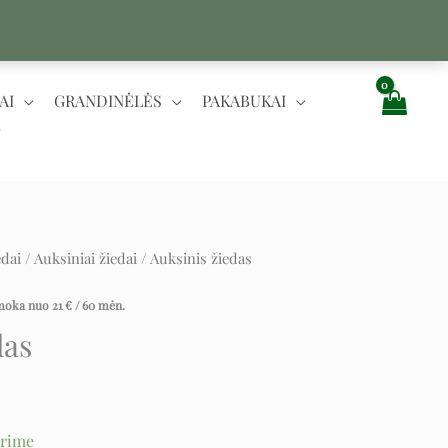
AI
GRANDINĖLĖS
PAKABUKAI
edai
/
Auksiniai žiedai
/ Auksinis žiedas
rent
ce
įmoka nuo
21
€
/ 60 mėn.
das
 €.
urime