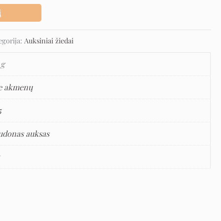
į
egorija:
Auksiniai žiedai
 g
e akmenų
5
udonas auksas
5