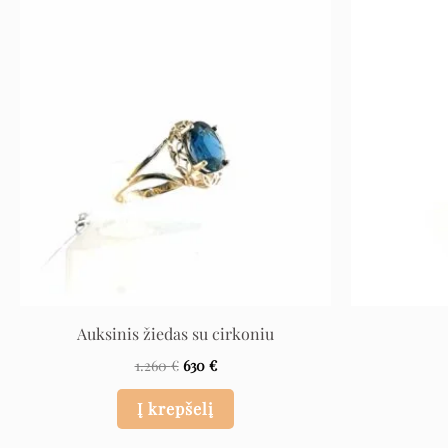
Original
Current
price
price
was:
is:
1.260 €.
630 €.
Auksinis žiedas su cirkoniu
1.260
€
630
€
Į krepšelį