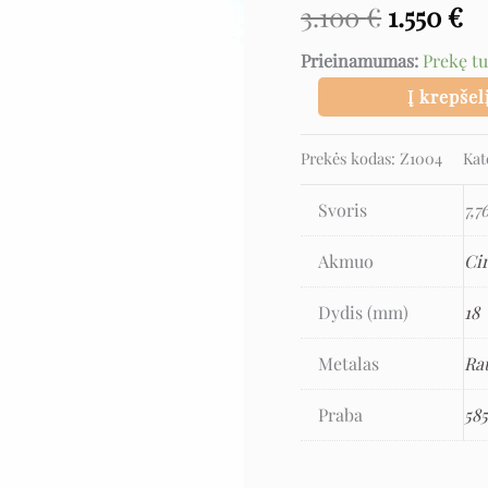
3.100
€
1.550
€
cirkoniu
Prieinamumas:
Prekę t
Į krepšel
Prekės kodas:
Z1004
Kat
Svoris
7,7
Akmuo
Ci
Dydis (mm)
18
Metalas
Ra
Praba
58