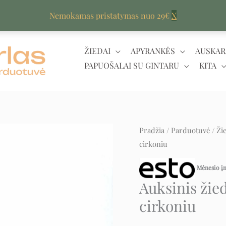
Nemokamas pristatymas nuo 29€
X
ŽIEDAI
APYRANKĖS
AUSKAR
PAPUOŠALAI SU GINTARU
KITA
produkto
Pradžia
/
Parduotuvė
/
Ži
Original
C
cirkoniu
kiekis:
price
pr
Auksinis
Mėnesio 
žiedas
was:
is
Auksinis žie
dengtas
3.100 €.
1.
cirkoniu
keramika
su