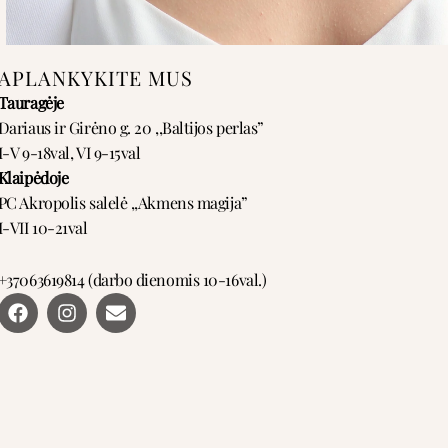
APLANKYKITE MUS
Tauragėje
Dariaus ir Girėno g. 20 ,,Baltijos perlas”
I-V 9-18val, VI 9-15val
Klaipėdoje
PC Akropolis salelė ,,Akmens magija”
I-VII 10-21val
+37063619814 (darbo dienomis 10-16val.)
F
I
E
a
n
n
c
s
v
e
t
e
b
a
l
o
g
o
o
r
p
k
a
e