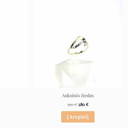
rrent
Original
Current
ice
price
price
was:
is:
 €.
560 €.
280 €.
Auksinis žiedas
560
€
280
€
Į krepšelį