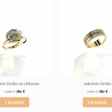
Original
Current
Original
Cu
price
price
price
pr
was:
is:
was:
is:
1.560 €.
780 €.
1.560 €.
780
nis žiedas su cirkoniu
Auksinis žiedas
1.560
€
780
€
1.560
€
780
€
Į krepšelį
Į krepšelį