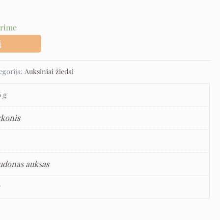
urime
į
egorija:
Auksiniai žiedai
6 g
rkonis
udonas auksas
5