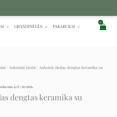
AI
GRANDINĖLĖS
PAKABUKAI
edai
/
Auksiniai žiedai
/ Auksinis žiedas dengtas keramika su
urrent
ice
įmoka nuo
42
€
/ 60 mėn.
:
das dengtas keramika su
550 €.