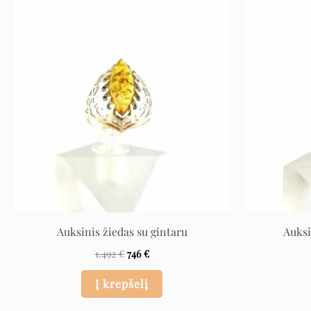
Original
Current
price
price
was:
is:
1.492 €.
746 €.
Auksinis žiedas su gintaru
Auksi
1.492
€
746
€
Į krepšelį