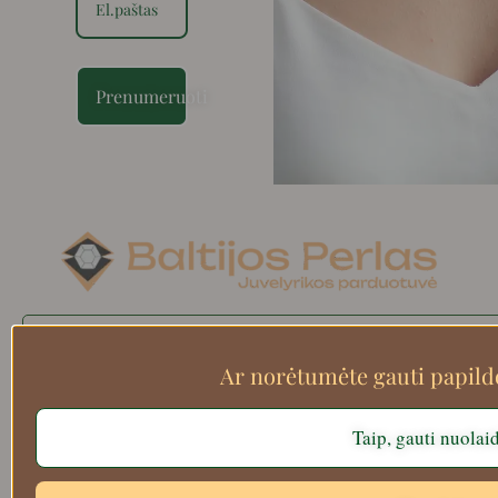
Prenumeruoti
Search
Ar norėtumėte gauti papil
Taip, gauti nuolai
Apie mus
Atsiskaitymo informacija