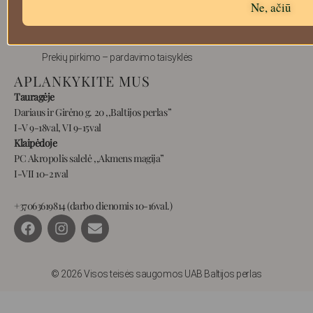
Ne, ačiū
Prekių grąžinimas
Pristatymas
Privatumas
Prekių pirkimo – pardavimo taisyklės
APLANKYKITE MUS
Tauragėje
Dariaus ir Girėno g. 20 ,,Baltijos perlas”
I-V 9-18val, VI 9-15val
Klaipėdoje
PC Akropolis salelė ,,Akmens magija”
I-VII 10-21val
+37063619814 (darbo dienomis 10-16val.)
F
I
E
a
n
n
c
s
v
e
t
e
b
a
l
© 2026 Visos teisės saugomos UAB Baltijos perlas
o
g
o
o
r
p