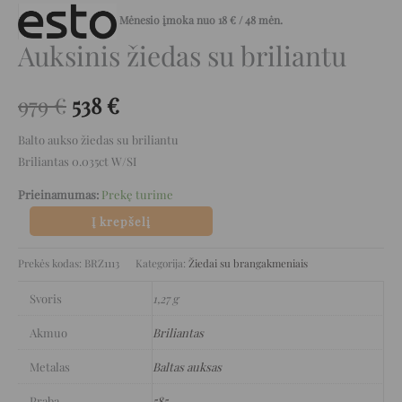
Mėnesio įmoka nuo
18
€
/ 48 mėn.
Auksinis žiedas su briliantu
979
€
538
€
Balto aukso žiedas su briliantu
Briliantas 0.035ct W/SI
Prieinamumas:
Prekę turime
Į krepšelį
Prekės kodas:
BRZ1113
Kategorija:
Žiedai su brangakmeniais
Svoris
1,27 g
Akmuo
Briliantas
Metalas
Baltas auksas
Praba
585