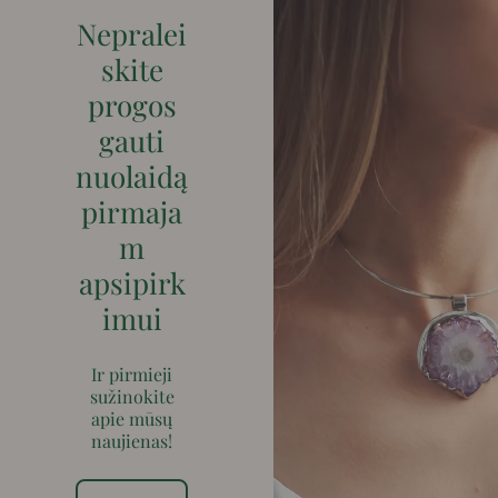
Nepralei
skite
progos
gauti
nuolaidą
pirmaja
m
apsipirk
imui
Ir pirmieji
sužinokite
apie mūsų
naujienas!