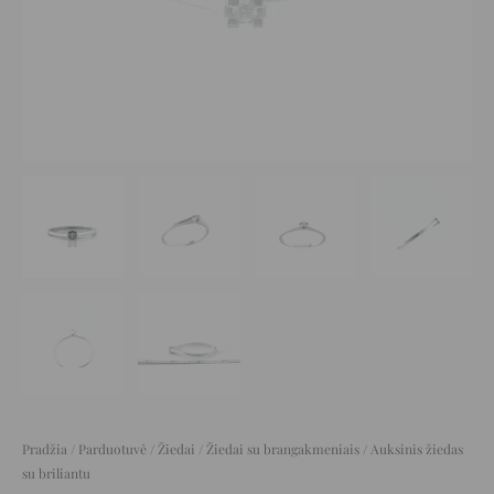
Pradžia
/
Parduotuvė
/
Žiedai
/
Žiedai su brangakmeniais
/ Auksinis žiedas
su briliantu