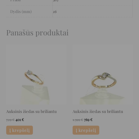
Dydis (mm)
16
Panašūs produktai
Original
Current
Original
Current
price
price
price
price
was:
is:
was:
is:
729 €.
401 €.
1.399 €.
769 €.
Auksinis žiedas su briliantu
Auksinis žiedas su briliantu
729
€
401
€
1.399
€
769
€
Į krepšelį
Į krepšelį