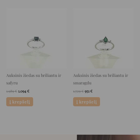
Original
Current
Original
Current
price
price
price
price
was:
is:
was:
is:
1.989 €.
1.094 €.
1.729 €.
951 €.
Auksinis žiedas su briliantu ir
Auksinis žiedas su briliantu ir
safyru
smaragdu
1.989
€
1.094
€
1.729
€
951
€
Į krepšelį
Į krepšelį