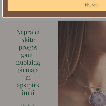
Ne, ačiū
Filtruoti
Nepralei
skite
progos
gauti
nuolaidą
pirmaja
m
apsipirk
imui
Ir pirmieji