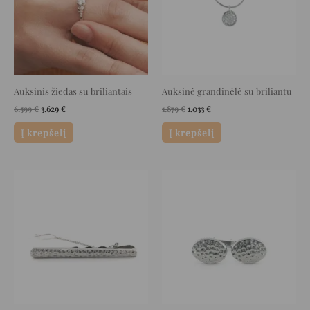
Auksinis žiedas su briliantais
Auksinė grandinėlė su briliantu
6.599
€
3.629
€
1.879
€
1.033
€
Į krepšelį
Į krepšelį
Original
Current
Original
Current
price
price
price
price
was:
is:
was:
is:
998 €.
619 €.
2.905 €.
1.452 €.