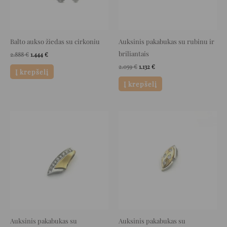
Balto aukso žiedas su cirkoniu
Auksinis pakabukas su rubinu ir
briliantais
2.888
€
1.444
€
2.059
€
1.132
€
Į krepšelį
Į krepšelį
Original
Current
Original
Current
price
price
price
price
was:
is:
was:
is:
1.099 €.
604 €.
1.229 €.
676 €.
Auksinis pakabukas su
Auksinis pakabukas su