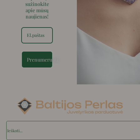
sužinokite
apie mūsų
naujienas!
Prenumeruoti
Search