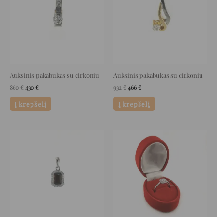
Auksinis pakabukas su cirkoniu
Auksinis pakabukas su cirkoniu
860
€
430
€
932
€
466
€
Į krepšelį
Į krepšelį
Original
Current
Original
Current
price
price
price
price
was:
is:
was:
is:
364 €.
182 €.
8.559 €.
4.707 €.