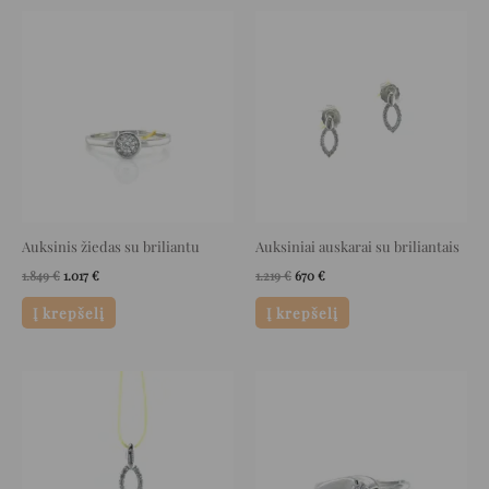
Original
Current
Original
Current
price
price
price
price
was:
is:
was:
is:
1.849 €.
1.017 €.
1.219 €.
670 €.
Auksinis žiedas su briliantu
Auksiniai auskarai su briliantais
1.849
€
1.017
€
1.219
€
670
€
Į krepšelį
Į krepšelį
Original
Current
Original
Current
price
price
price
price
was:
is:
was:
is:
619 €.
340 €.
999 €.
499 €.