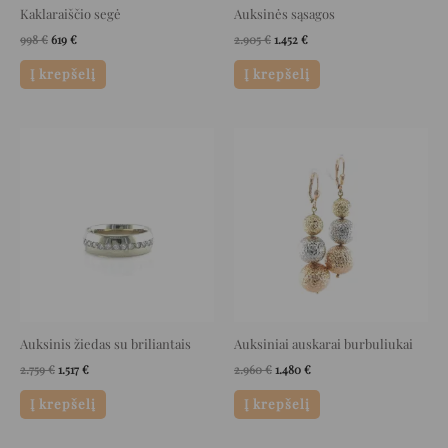
Kaklaraiščio segė
Auksinės sąsagos
998
€
619
€
2.905
€
1.452
€
Į krepšelį
Į krepšelį
Original
Current
Original
Current
price
price
price
price
was:
is:
was:
is:
2.759 €.
1.517 €.
2.960 €.
1.480 €.
Auksinis žiedas su briliantais
Auksiniai auskarai burbuliukai
2.759
€
1.517
€
2.960
€
1.480
€
Į krepšelį
Į krepšelį