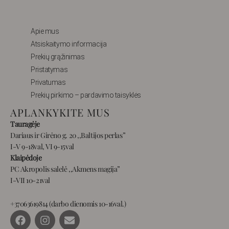
Apie mus
Atsiskaitymo informacija
Prekių grąžinimas
Pristatymas
Privatumas
Prekių pirkimo – pardavimo taisyklės
APLANKYKITE MUS
Tauragėje
Dariaus ir Girėno g. 20 ,,Baltijos perlas”
I-V 9-18val, VI 9-15val
Klaipėdoje
PC Akropolis salelė ,,Akmens magija”
I-VII 10-21val
+37063619814 (darbo dienomis 10-16val.)
F
I
E
a
n
n