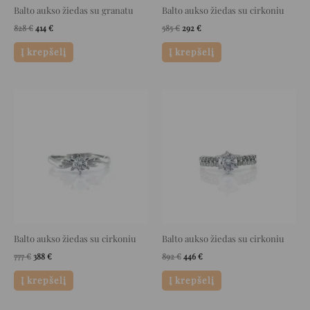
Balto aukso žiedas su granatu
Balto aukso žiedas su cirkoniu
828
€
414
€
585
€
292
€
Į krepšelį
Į krepšelį
Original
Current
Original
Current
price
price
price
price
was:
is:
was:
is:
777 €.
388 €.
892 €.
446 €.
Balto aukso žiedas su cirkoniu
Balto aukso žiedas su cirkoniu
777
€
388
€
892
€
446
€
Į krepšelį
Į krepšelį