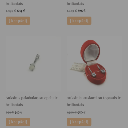
briliantais
briliantais
1.099
€
604
€
1.229
€
676
€
Į krepšelį
Į krepšelį
Original
Current
Original
Current
price
price
price
price
was:
is:
was:
is:
999 €.
549 €.
1.729 €.
950 €.
Auksinis pakabukas su opalu ir
Auksiniai auskarai su topazais ir
briliantais
briliantais
999
€
549
€
1.729
€
950
€
Į krepšelį
Į krepšelį