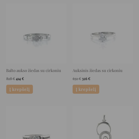
Original
Current
Original
Current
price
price
price
price
was:
is:
was:
is:
828 €.
414 €.
652 €.
326 €.
Balto aukso žiedas su cirkoniu
Auksinis žiedas su cirkoniu
828
€
414
€
652
€
326
€
Į krepšelį
Į krepšelį
Original
Current
Original
Current
price
price
price
price
was:
is:
was:
is:
960 €.
480 €.
3.776 €.
1.888 €.