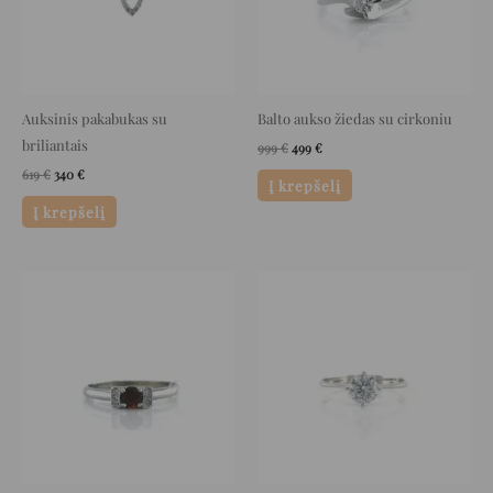
Auksinis pakabukas su
Balto aukso žiedas su cirkoniu
briliantais
999
€
499
€
619
€
340
€
Į krepšelį
Į krepšelį
Original
Current
Original
Current
price
price
price
price
was:
is:
was:
is:
828 €.
414 €.
585 €.
292 €.