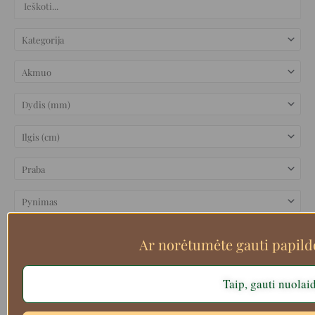
Ar norėtumėte gauti papil
Taip, gauti nuolai