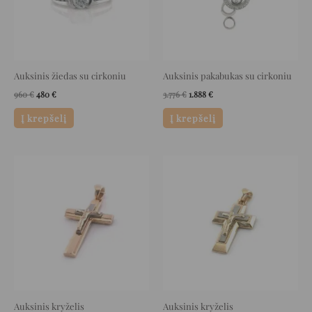
Auksinis žiedas su cirkoniu
Auksinis pakabukas su cirkoniu
960
€
480
€
3.776
€
1.888
€
Į krepšelį
Į krepšelį
Original
Current
Original
Current
price
price
price
price
was:
is:
was:
is:
1.212 €.
606 €.
1.316 €.
658 €.
Auksinis kryželis
Auksinis kryželis