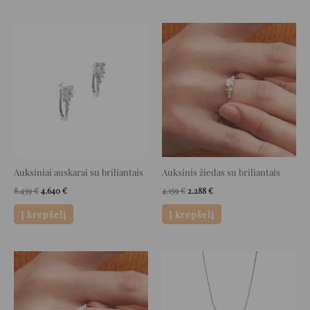
Original
Current
Original
Current
price
price
price
price
was:
is:
was:
is:
8.439 €.
4.640 €.
4.159 €.
2.288 €.
Auksiniai auskarai su briliantais
Auksinis žiedas su briliantais
8.439
€
4.640
€
4.159
€
2.288
€
Į krepšelį
Į krepšelį
Original
Current
Original
Current
price
price
price
price
was:
is:
was:
is:
6.599 €.
3.629 €.
1.879 €.
1.033 €.