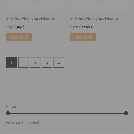
Auksinis žiedas su cirkoniu
Auksinis žiedas su cirkoniu
1.139
€
569
€
2.520
€
1.260
€
Į krepšelį
Į krepšelį
1
2
3
4
→
Kaina
Price:
154 €
—
7.999 €