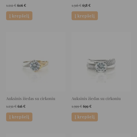
1.212
€
606
€
1.316
€
658
€
Į krepšelį
Į krepšelį
Original
Current
Original
Current
price
price
price
price
was:
is:
was:
is:
1.232 €.
616 €.
1.399 €.
699 €.
Auksinis žiedas su cirkoniu
Auksinis žiedas su cirkoniu
1.232
€
616
€
1.399
€
699
€
Į krepšelį
Į krepšelį
Original
Current
Original
Current