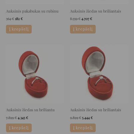
Auksinis pakabukas su rubinu
Auksinis žiedas su briliantais
364
€
182
€
8.559
€
4.707
€
Į krepšelį
Į krepšelį
Original
Current
Original
Current
price
price
price
price
was:
is:
was:
is:
7.899 €.
4.345 €.
9.899 €.
5.444 €.
Auksinis žiedas su briliantu
Auksinis žiedas su briliantais
7.899
€
4.345
€
9.899
€
5.444
€
Į krepšelį
Į krepšelį