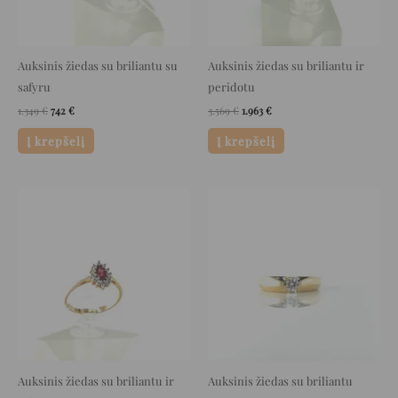
Auksinis žiedas su briliantu su
Auksinis žiedas su briliantu ir
safyru
peridotu
1.349
€
742
€
3.569
€
1.963
€
Į krepšelį
Į krepšelį
Original
Current
Original
Current
price
price
price
price
was:
is:
was:
is:
2.169 €.
1.193 €.
2.339 €.
1.286 €.
Auksinis žiedas su briliantu ir
Auksinis žiedas su briliantu