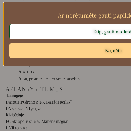
Search
Ar norėtumėte gauti papil
Taip, gauti nuolai
Apie mus
Ne, ačiū
Atsiskaitymo informacija
Prekių grąžinimas
Pristatymas
Privatumas
Prekių pirkimo – pardavimo taisyklės
APLANKYKITE MUS
Tauragėje
Dariaus ir Girėno g. 20 ,,Baltijos perlas”
I-V 9-18val, VI 9-15val
Klaipėdoje
PC Akropolis salelė ,,Akmens magija”
I-VII 10-21val