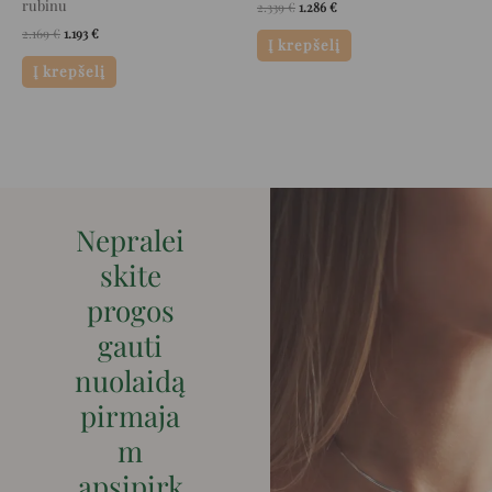
rubinu
2.339
€
1.286
€
2.169
€
1.193
€
Į krepšelį
Į krepšelį
Nepralei
skite
progos
gauti
nuolaidą
pirmaja
m
apsipirk