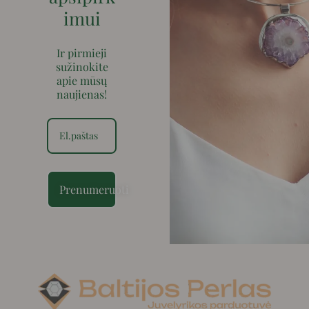
imui
Ir pirmieji
sužinokite
apie mūsų
naujienas!
Prenumeruoti