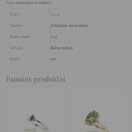
Žyma:
Smaragdas su briliantu
Svoris
2,23 g
Akmuo
Briliantas
,
Smaragdas
Dydis (mm)
17.25
Metalas
Baltas auksas
Praba
750
Panašūs produktai
Original
Current
Original
Current
price
price
price
price
was:
is:
was:
is:
1.349 €.
742 €.
3.569 €.
1.963 €.