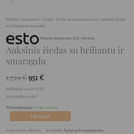
Pradžia
/
Parduotuvė
/
Žiedai
/
Žiedai su brangakmeniais
/ Auksinis žiedas
su briliantu ir smaragdu
Mėnesio įmoka nuo
26
€
/ 60 mėn.
Auksinis žiedas su briliantu ir
smaragdu
1.729
€
951
€
Briliantai
0.05ct
VS W
Smaragdas
0.36ct
Prieinamumas:
Prekę turime
Į krepšelį
Prekės kodas:
BRZ1015
Kategorija:
Žiedai su brangakmeniais