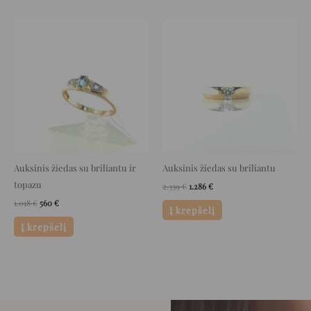
Original
Current
Original
Current
price
price
price
price
was:
is:
was:
is:
1.018 €.
560 €.
2.339 €.
1.286 €.
Auksinis žiedas su briliantu ir
Auksinis žiedas su briliantu
topazu
2.339
€
1.286
€
1.018
€
560
€
Į krepšelį
Į krepšelį