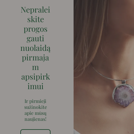
Nepralei
skite
progos
gauti
nuolaidą
pirmaja
m
apsipirk
imui
Ir pirmieji
sužinokite
apie mūsų
naujienas!