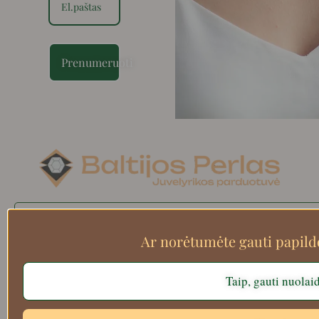
Prenumeruoti
Search
Ar norėtumėte gauti papil
Taip, gauti nuolai
Apie mus
Atsiskaitymo informacija