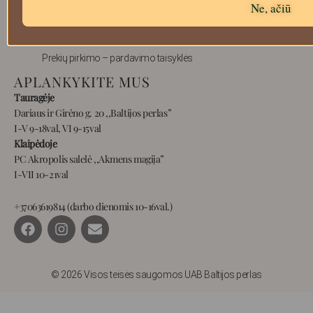
Ne, ačiū
Prekių grąžinimas
Pristatymas
Privatumas
Prekių pirkimo – pardavimo taisyklės
APLANKYKITE MUS
Tauragėje
Dariaus ir Girėno g. 20 ,,Baltijos perlas”
I-V 9-18val, VI 9-15val
Klaipėdoje
PC Akropolis salelė ,,Akmens magija”
I-VII 10-21val
+37063619814 (darbo dienomis 10-16val.)
F
I
E
a
n
n
c
s
v
e
t
e
b
a
l
© 2026 Visos teisės saugomos UAB Baltijos perlas
o
g
o
o
r
p