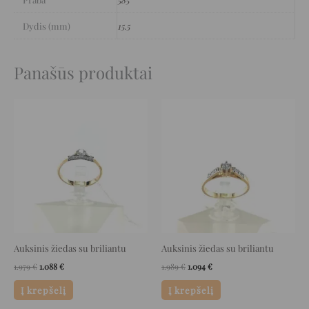
Dydis (mm)
15.5
Panašūs produktai
Original
Current
Original
Current
price
price
price
price
was:
is:
was:
is:
1.979 €.
1.088 €.
1.989 €.
1.094 €.
Auksinis žiedas su briliantu
Auksinis žiedas su briliantu
1.979
€
1.088
€
1.989
€
1.094
€
Į krepšelį
Į krepšelį