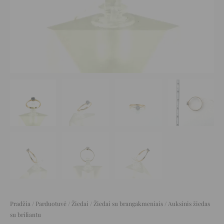
Pradžia
/
Parduotuvė
/
Žiedai
/
Žiedai su brangakmeniais
/ Auksinis žiedas
su briliantu