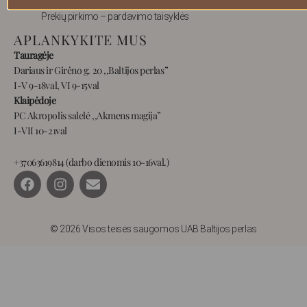
Prekių pirkimo – pardavimo taisyklės
APLANKYKITE MUS
Tauragėje
Dariaus ir Girėno g. 20 ,,Baltijos perlas”
I-V 9-18val, VI 9-15val
Klaipėdoje
PC Akropolis salelė ,,Akmens magija”
I-VII 10-21val
+37063619814 (darbo dienomis 10-16val.)
F
I
E
a
n
n
c
s
v
e
t
e
b
a
l
© 2026 Visos teisės saugomos UAB Baltijos perlas
o
g
o
o
r
p
k
a
e
m