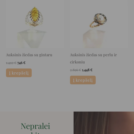
was:
is:
was:
is:
1.492 €.
746 €.
2.896 €.
1.448 €.
Auksinis žiedas su gintaru
Auksinis žiedas su perlu ir
cirkoniu
1.492
€
746
€
2.896
€
1.448
€
Į krepšelį
Į krepšelį
Nepralei