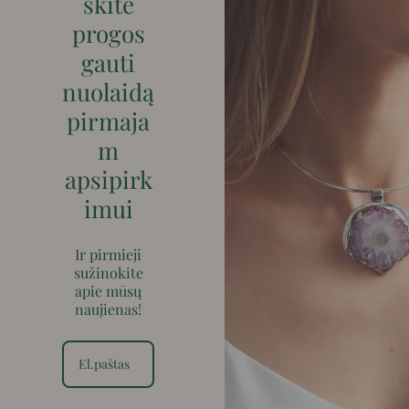
skite
progos
gauti
nuolaidą
pirmaja
m
apsipirk
imui
Ir pirmieji
sužinokite
apie mūsų
naujienas!