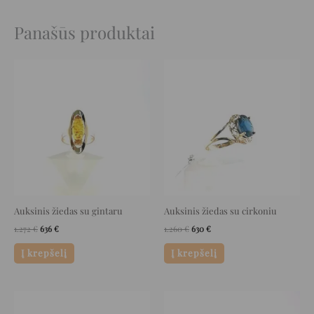
Panašūs produktai
Original
Current
Original
Current
price
price
price
price
was:
is:
was:
is:
1.272 €.
636 €.
1.260 €.
630 €.
Auksinis žiedas su gintaru
Auksinis žiedas su cirkoniu
1.272
€
636
€
1.260
€
630
€
Į krepšelį
Į krepšelį
Original
Current
Original
Current
price
price
price
price