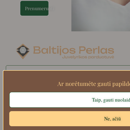
Prenumeruoti
Search
Ar norėtumėte gauti papil
Taip, gauti nuolai
Apie mus
Atsiskaitymo informacija
Prekių grąžinimas
Ne, ačiū
Pristatymas
Privatumas