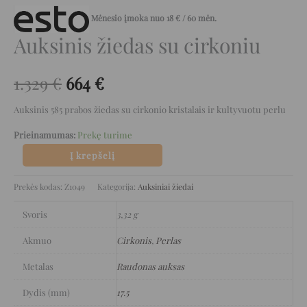
Mėnesio įmoka nuo
18
€
/ 60 mėn.
Auksinis žiedas su cirkoniu
1.329
€
664
€
Auksinis 585 prabos žiedas su cirkonio kristalais ir kultyvuotu perlu
Prieinamumas:
Prekę turime
Į krepšelį
Prekės kodas:
Z1049
Kategorija:
Auksiniai žiedai
Svoris
3,32 g
Akmuo
Cirkonis
,
Perlas
Metalas
Raudonas auksas
Dydis (mm)
17.5