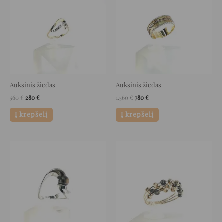
560 €.
280 €.
1.560 €.
780 €.
Auksinis žiedas
Auksinis žiedas
560
€
280
€
1.560
€
780
€
Į krepšelį
Į krepšelį
Original
Current
Original
Current
price
price
price
price
was:
is:
was:
is:
2.864 €.
1.432 €.
912 €.
456 €.