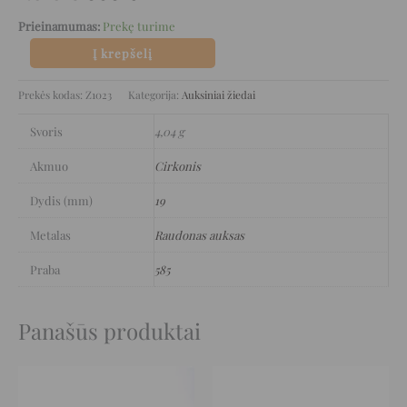
Prieinamumas:
Prekę turime
Į krepšelį
Prekės kodas:
Z1023
Kategorija:
Auksiniai žiedai
Svoris
4,04 g
Akmuo
Cirkonis
Dydis (mm)
19
Metalas
Raudonas auksas
Praba
585
Panašūs produktai
Original
Current
Original
Current
price
price
price
price
was:
is:
was:
is: