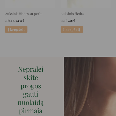
Auksinis žiedas su perlu
Auksinis žiedas
2.864
€
1.432
€
912
€
456
€
Į krepšelį
Į krepšelį
Nepralei
skite
progos
gauti
nuolaidą
pirmaja