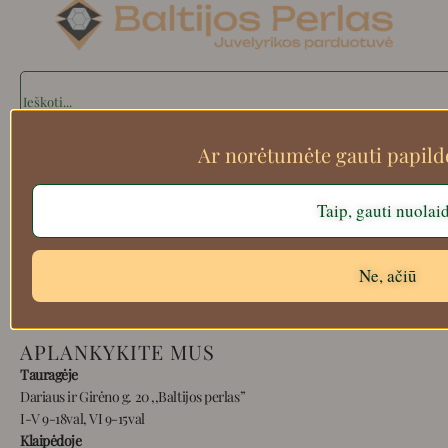
Search
Ar norėtumėte gauti papil
Apie mus
Taip, gauti nuolai
Atsiskaitymo informacija
Prekių grąžinimas
Pristatymas
Ne, ačiū
Privatumas
Prekių pirkimo – pardavimo taisyklės
APLANKYKITE MUS
Tauragėje
Dariaus ir Girėno g. 20 ,,Baltijos perlas”
I-V 9-18val, VI 9-15val
Klaipėdoje