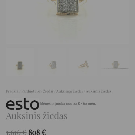
Pradžia
/
Parduotuvė
/
Žiedai
/
Auksiniai žiedai
/ Auksinis žiedas
Mėnesio įmoka nuo
22
€
/ 60 mėn.
Auksinis žiedas
1.616
€
808
€