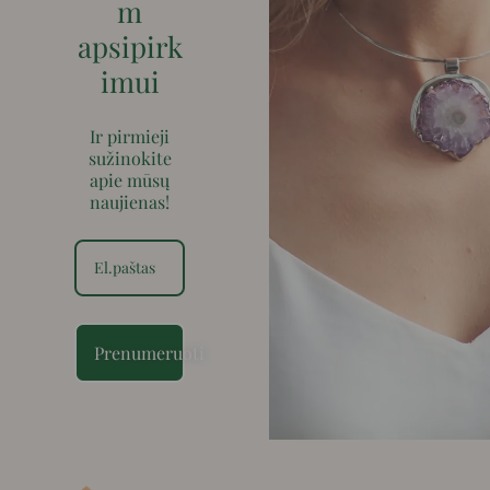
m
apsipirk
imui
Ir pirmieji
sužinokite
apie mūsų
naujienas!
Prenumeruoti