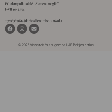
PC Akropolis salelė ,,Akmens magija”
I-VII 10-21val
+37063619814 (darbo dienomis 10-16val.)
F
I
E
a
n
n
c
s
v
e
t
e
b
a
l
© 2026 Visos teisės saugomos UAB Baltijos perlas
o
g
o
o
r
p
k
a
e
m