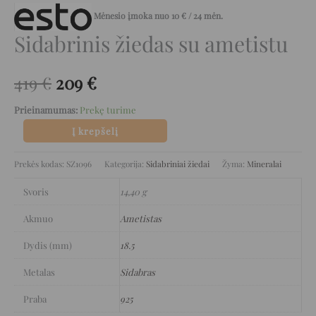
Mėnesio įmoka nuo
10
€
/ 24 mėn.
Sidabrinis žiedas su ametistu
419
€
209
€
Prieinamumas:
Prekę turime
Į krepšelį
Prekės kodas:
SZ1096
Kategorija:
Sidabriniai žiedai
Žyma:
Mineralai
Svoris
14,40 g
Akmuo
Ametistas
Dydis (mm)
18.5
Metalas
Sidabras
Praba
925