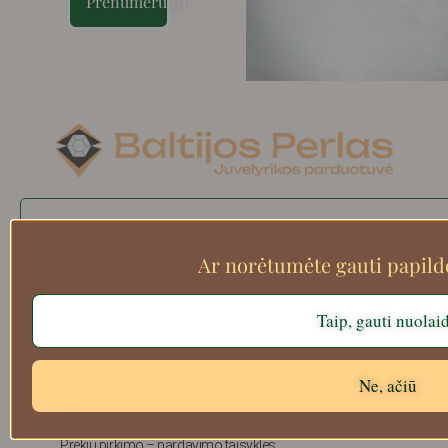
Prenumeruoti
Search
Ar norėtumėte gauti papil
Taip, gauti nuolai
Apie mus
Atsiskaitymo informacija
Prekių grąžinimas
Ne, ačiū
Pristatymas
Privatumas
Prekių pirkimo – pardavimo taisyklės