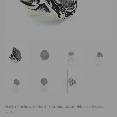
Pradžia
/
Parduotuvė
/
Žiedai
/
Sidabriniai žiedai
/ Sidabrinis žiedas su
ametistu