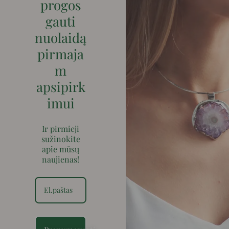
progos
gauti
nuolaidą
pirmaja
m
apsipirk
imui
Ir pirmieji
sužinokite
apie mūsų
naujienas!