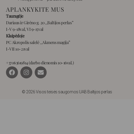
APLANKYKITE MUS
Tauragėje
Dariaus ir Girėno g. 20 ,,Baltijos perlas”
I-V 9-18val, VI 9-15val
Klaipėdoje
PC Akropolis salelė ,,Akmens magija”
I-VII 10-21val
+37063619814 (darbo dienomis 10-16val.)
F
I
E
a
n
n
c
s
v
e
t
e
b
a
l
© 2026 Visos teisės saugomos UAB Baltijos perlas
o
g
o
o
r
p
k
a
e
m