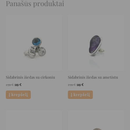
Panašūs produktai
Original
Current
Original
Current
price
price
price
price
was:
is:
was:
is:
239 €.
119 €.
239 €.
119 €.
Sidabrinis žiedas su cirkoniu
Sidabrinis žiedas su ametistu
239
€
119
€
239
€
119
€
Į krepšelį
Į krepšelį
Original
Current
Original
Current
price
price
price
price
was:
is:
was:
is:
33 €.
16 €.
126 €.
63 €.