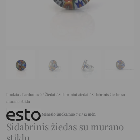
Pradžia
/
Parduotuvė
/
Žiedai
/
Sidabriniai žiedai
/ Sidabrinis žiedas su
murano stiklu
Mėnesio įmoka nuo
7
€
/ 12 mėn.
Sidabrinis žiedas su murano
stiklu