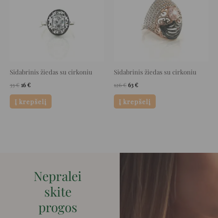
Sidabrinis žiedas su cirkoniu
Sidabrinis žiedas su cirkoniu
33
€
16
€
126
€
63
€
Į krepšelį
Į krepšelį
Nepralei
skite
progos