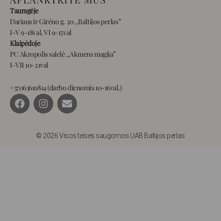
Tauragėje
Dariaus ir Girėno g. 20 ,,Baltijos perlas”
I-V 9-18val, VI 9-15val
Klaipėdoje
PC Akropolis salelė ,,Akmens magija”
I-VII 10-21val
+37063619814 (darbo dienomis 10-16val.)
F
I
E
a
n
n
c
s
v
e
t
e
b
a
l
© 2026 Visos teisės saugomos UAB Baltijos perlas
o
g
o
o
r
p
k
a
e
m