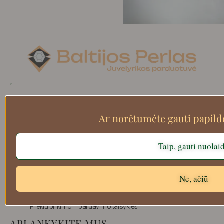
Search
Ar norėtumėte gauti papil
Apie mus
Taip, gauti nuolai
Atsiskaitymo informacija
Prekių grąžinimas
Ne, ačiū
Pristatymas
Privatumas
Prekių pirkimo – pardavimo taisyklės
APLANKYKITE MUS