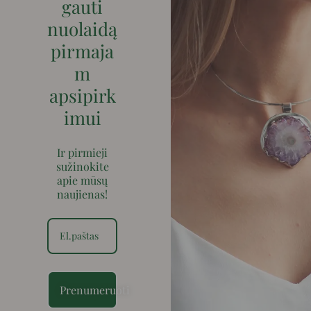
gauti
nuolaidą
pirmaja
m
apsipirk
imui
Ir pirmieji
sužinokite
apie mūsų
naujienas!
Prenumeruoti