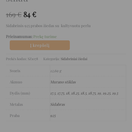
169
€
84
€
Sidabrinis 925 prabos žiedas su kultyvuotu perlu
Prieinamumas:
Prekę turime
Į krepšelį
Prekės kodas:
SZ1078
Kategorija:
Sidabriniai žiedai
Svoris
12,69 g
Akmuo
Murano stiklas
Dydis (mm)
17.5
,
17.75
,
18
,
18.25
,
18.5
,
18.75
,
19
,
19.25
,
19.5
Metalas
Sidabras
Praba
925