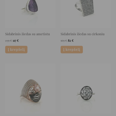
Sidabrinis žiedas su ametistu
Sidabrinis žiedas su cirkoniu
235
€
117
€
165
€
82
€
Į krepšelį
Į krepšelį
Original
Current
Original
Current
price
price
price
price
was:
is:
was:
is:
126 €.
63 €.
33 €.
16 €.