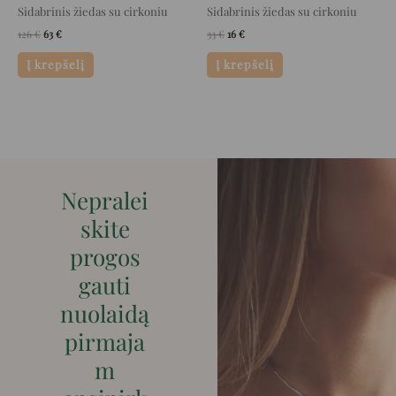
Sidabrinis žiedas su cirkoniu
Sidabrinis žiedas su cirkoniu
126
€
63
€
33
€
16
€
Į krepšelį
Į krepšelį
Nepralei
skite
progos
gauti
nuolaidą
pirmaja
m