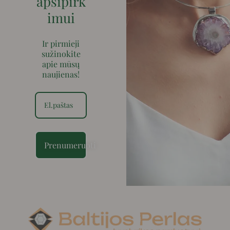
apsipirk
imui
Ir pirmieji
sužinokite
apie mūsų
naujienas!
Prenumeruoti