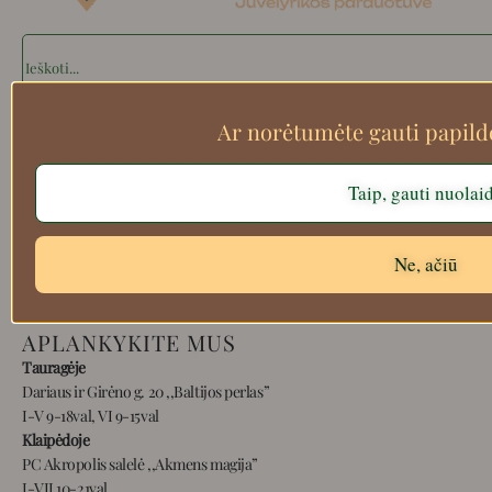
Search
Ar norėtumėte gauti papil
Apie mus
Taip, gauti nuolai
Atsiskaitymo informacija
Prekių grąžinimas
Pristatymas
Ne, ačiū
Privatumas
Prekių pirkimo – pardavimo taisyklės
APLANKYKITE MUS
Tauragėje
Dariaus ir Girėno g. 20 ,,Baltijos perlas”
I-V 9-18val, VI 9-15val
Klaipėdoje
PC Akropolis salelė ,,Akmens magija”
I-VII 10-21val