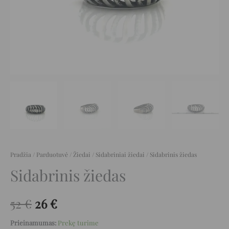
Pradžia
/
Parduotuvė
/
Žiedai
/
Sidabriniai žiedai
/ Sidabrinis žiedas
Sidabrinis žiedas
52
€
26
€
Prieinamumas:
Prekę turime