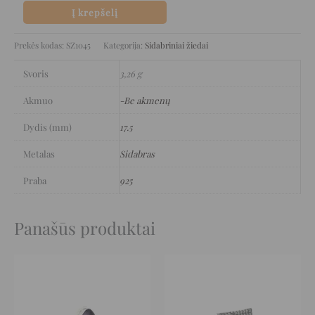
Į krepšelį
Prekės kodas:
SZ1045
Kategorija:
Sidabriniai žiedai
Svoris
3,26 g
Akmuo
-Be akmenų
Dydis (mm)
17.5
Metalas
Sidabras
Praba
925
Panašūs produktai
Original
Current
Original
Current
price
price
price
price
was:
is:
was:
is:
235 €.
117 €.
165 €.
82 €.