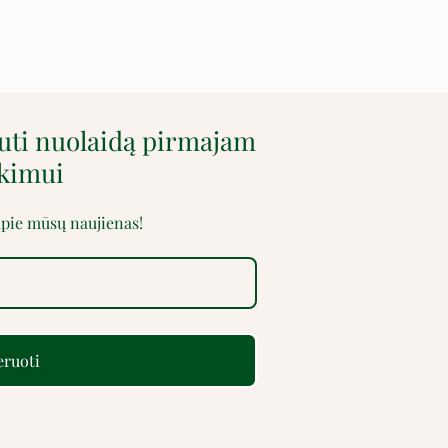
auti nuolaidą pirmajam
rkimui
 apie mūsų naujienas!
ruoti