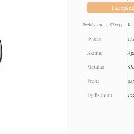
Į krepšel
Prekės kodas:
SZ1754
Kat
Svoris
14,
Akmuo
Ag
Metalas
Si
Praba
92
Dydis (mm)
17.