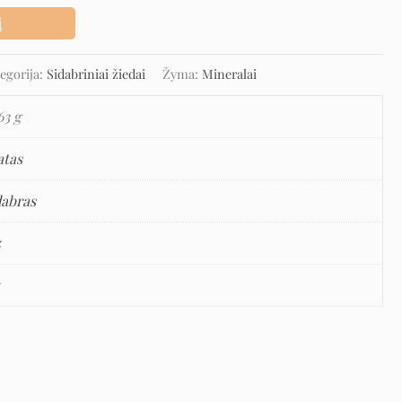
į
egorija:
Sidabriniai žiedai
Žyma:
Mineralai
63 g
atas
dabras
5
5