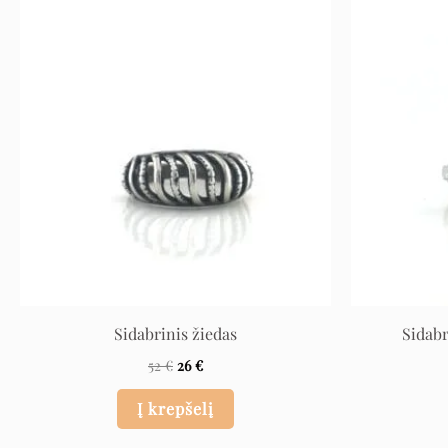
Original
Current
price
price
was:
is:
52 €.
26 €.
Sidabrinis žiedas
Sidabr
52
€
26
€
Į krepšelį