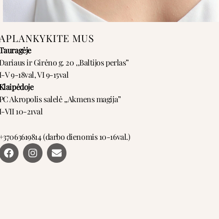
APLANKYKITE MUS
Tauragėje
Dariaus ir Girėno g. 20 ,,Baltijos perlas”
I-V 9-18val, VI 9-15val
Klaipėdoje
PC Akropolis salelė ,,Akmens magija”
I-VII 10-21val
+37063619814 (darbo dienomis 10-16val.)
F
I
E
a
n
n
c
s
v
e
t
e
b
a
l
o
g
o
o
r
p
k
a
e