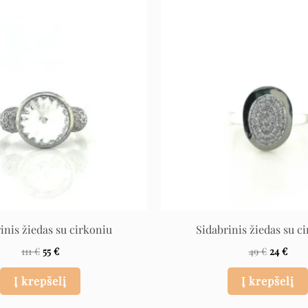
Original
Current
Original
Curr
price
price
price
pric
was:
is:
was:
is:
111 €.
55 €.
49 €.
24 €.
inis žiedas su cirkoniu
Sidabrinis žiedas su c
111
€
55
€
49
€
24
€
Į krepšelį
Į krepšelį