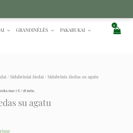
AI
GRANDINĖLĖS
PAKABUKAI
edai
/
Sidabriniai žiedai
/ Sidabrinis žiedas su agatu
ent
įmoka nuo
7
€
/ 18 mėn.
iedas su agatu
urime