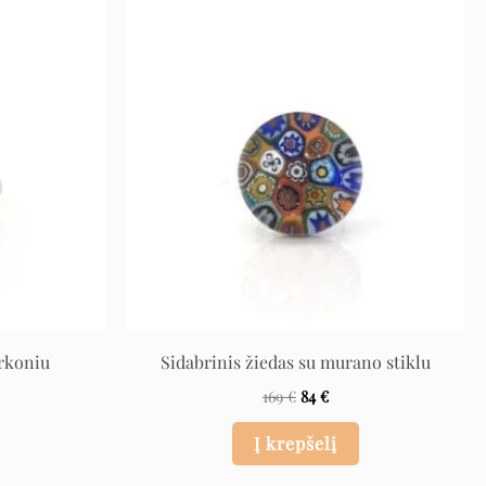
ent
Original
Current
e
price
price
was:
is:
169 €.
84 €.
irkoniu
Sidabrinis žiedas su murano stiklu
169
€
84
€
Į krepšelį