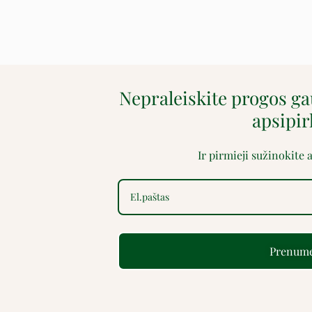
Nepraleiskite progos g
apsipi
Ir pirmieji sužinokite
Prenume