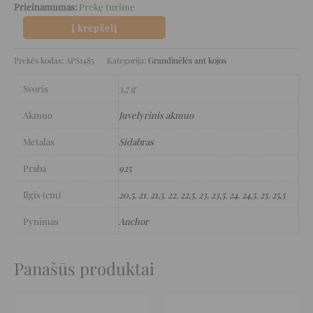
Prieinamumas:
Prekę turime
Į krepšelį
Prekės kodas:
APS1485
Kategorija:
Grandinėlės ant kojos
Svoris
3,7 g
Akmuo
Juvelyrinis akmuo
Metalas
Sidabras
Praba
925
Ilgis (cm)
20,5
,
21
,
21,5
,
22
,
22,5
,
23
,
23,5
,
24
,
24,5
,
25
,
25,5
Pynimas
Anchor
Panašūs produktai
Original
Current
Original
Current
price
price
price
price