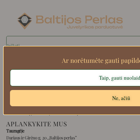
Search
Ar norėtumėte gauti papil
Apie mus
Taip, gauti nuolai
Atsiskaitymo informacija
Prekių grąžinimas
Ne, ačiū
Pristatymas
Privatumas
Prekių pirkimo – pardavimo taisyklės
APLANKYKITE MUS
Tauragėje
Dariaus ir Girėno g. 20 ,,Baltijos perlas”