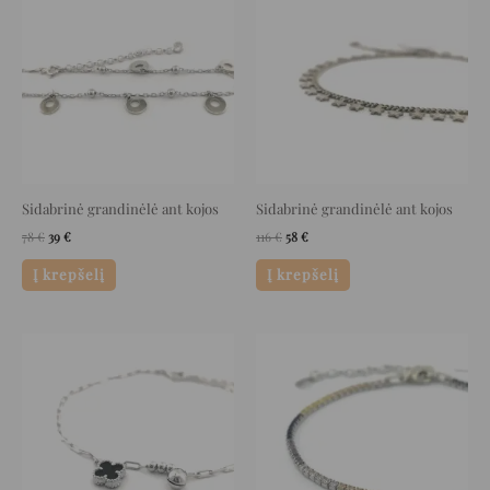
was:
is:
was:
is:
78 €.
39 €.
116 €.
58 €.
Sidabrinė grandinėlė ant kojos
Sidabrinė grandinėlė ant kojos
78
€
39
€
116
€
58
€
Į krepšelį
Į krepšelį
Original
Current
Original
Current
price
price
price
price
was:
is:
was:
is:
92 €.
46 €.
95 €.
48 €.