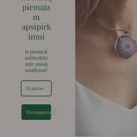
pirmaja
m
apsipirk
imui
Ir pirmieji
sužinokite
apie mūsų
naujienas!
Prenumeruoti