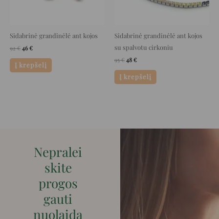
Sidabrinė grandinėlė ant kojos
Sidabrinė grandinėlė ant kojos
su spalvotu cirkoniu
92
€
46
€
95
€
48
€
Į krepšelį
Į krepšelį
Nepralei
skite
progos
gauti
nuolaidą