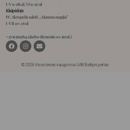
I-V 9-18val, VI 9-15val
Klaipėdoje
PC Akropolis salelė ,,Akmens magija”
I-VII 10-21val
+37063619814 (darbo dienomis 10-16val.)
F
I
E
a
n
n
c
s
v
e
t
e
b
a
l
© 2026 Visos teisės saugomos UAB Baltijos perlas
o
g
o
o
r
p
k
a
e
m