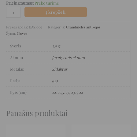
Prieinamumas:
Prekę turime
Į krepšelį
Prekės kodas:
KAS1002
Kategorija:
Grandinėlės ant kojos
Žyma:
Clover
Svoris
3,9 g
Akmuo
Juvelyrinis akmuo
Metalas
Sidabras
Praba
925
Ilgis (cm)
22
,
22,5
,
23
,
23,5
,
24
Panašūs produktai
Original
Current
Original
Current
price
price
price
price
was:
is:
was:
is: