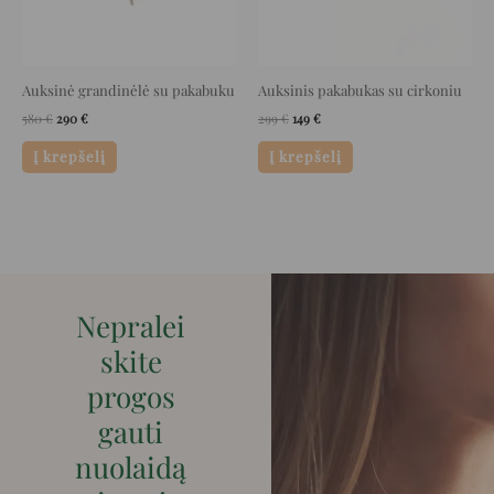
Auksinė grandinėlė su pakabuku
Auksinis pakabukas su cirkoniu
580
€
290
€
299
€
149
€
Į krepšelį
Į krepšelį
Nepralei
skite
progos
gauti
nuolaidą