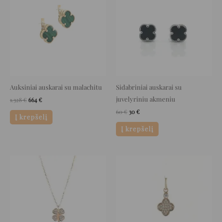
1.328 €.
664 €.
60 €.
30 €.
Auksiniai auskarai su malachitu
Sidabriniai auskarai su
juvelyriniu akmeniu
1.328
€
664
€
60
€
30
€
Į krepšelį
Į krepšelį
Original
Current
Original
Current
price
price
price
price
was:
is:
was:
is:
580 €.
290 €.
299 €.
149 €.