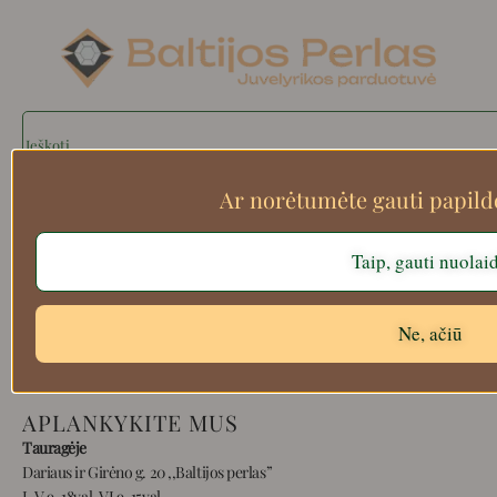
Search
Ar norėtumėte gauti papil
Apie mus
Taip, gauti nuolai
Atsiskaitymo informacija
Prekių grąžinimas
Ne, ačiū
Pristatymas
Privatumas
Prekių pirkimo – pardavimo taisyklės
APLANKYKITE MUS
Tauragėje
Dariaus ir Girėno g. 20 ,,Baltijos perlas”
I-V 9-18val, VI 9-15val