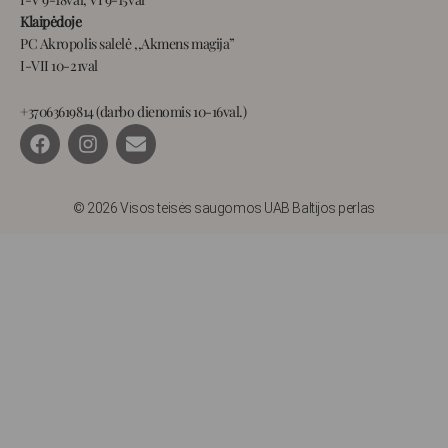
Klaipėdoje
PC Akropolis salelė ,,Akmens magija”
I-VII 10-21val
+37063619814 (darbo dienomis 10-16val.)
F
I
E
a
n
n
c
s
v
e
t
e
b
a
l
© 2026 Visos teisės saugomos UAB Baltijos perlas
o
g
o
o
r
p
k
a
e
m