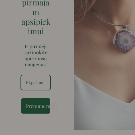
pirmaja
m
apsipirk
imui
Ir pirmieji
sužinokite
apie mūsų
naujienas!
Prenumeruoti