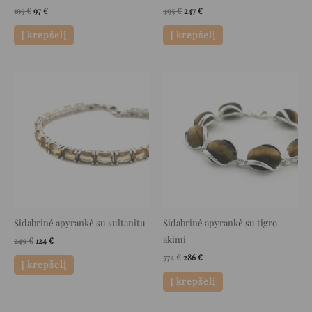
195
€
97
€
495
€
247
€
Į krepšelį
Į krepšelį
Original
Current
Original
Current
price
price
price
price
was:
is:
was:
is:
249 €.
124 €.
572 €.
286 €.
Sidabrinė apyrankė su sultanitu
Sidabrinė apyrankė su tigro
akimi
249
€
124
€
572
€
286
€
Į krepšelį
Į krepšelį