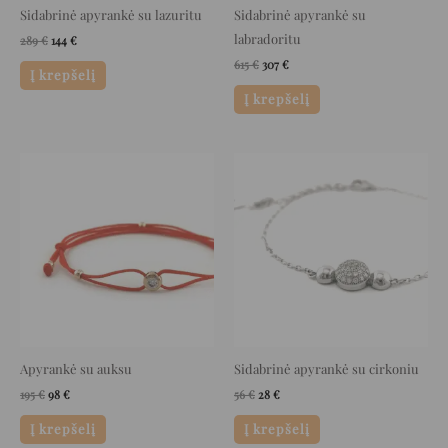
Sidabrinė apyrankė su lazuritu
Sidabrinė apyrankė su
labradoritu
289
€
144
€
615
€
307
€
Į krepšelį
Į krepšelį
Original
Current
Original
Current
price
price
price
price
was:
is:
was:
is:
195 €.
98 €.
56 €.
28 €.
Apyrankė su auksu
Sidabrinė apyrankė su cirkoniu
195
€
98
€
56
€
28
€
Į krepšelį
Į krepšelį