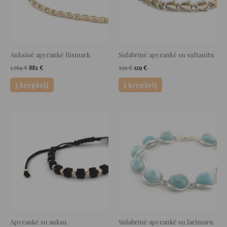
Auksinė apyrankė Bismark
Sidabrinė apyrankė su sultanitu
1.764
€
882
€
259
€
129
€
Į krepšelį
Į krepšelį
Original
Current
Original
Current
price
price
price
price
was:
is:
was:
is:
195 €.
97 €.
495 €.
247 €.
Apyrankė su auksu
Sidabrinė apyrankė su larimaru