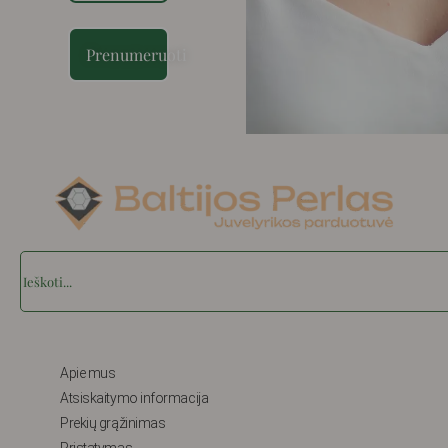
Prenumeruoti
Search
Apie mus
Atsiskaitymo informacija
Prekių grąžinimas
Pristatymas