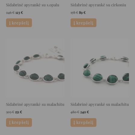
Sidabrinė apyrankė su s.opalu
Sidabrinė apyrankė su cirkoniu
246
€
123
€
178
€
89
€
Į krepšelį
Į krepšelį
Original
Current
Original
Current
price
price
price
price
was:
is:
was:
is:
303 €.
151 €.
480 €.
240 €.
Sidabrinė apyrankė su malachitu
Sidabrinė apyrankė su malachitu
303
€
151
€
480
€
240
€
Į krepšelį
Į krepšelį