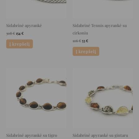
Sidabrinė apyrankė
Sidabrinė Tennis apyrankė su
cirkoniu
308
€
154
€
106
€
53
€
Į krepšelį
Į krepšelį
Original
Current
Original
Current
price
price
price
price
was:
is:
was:
is:
289 €.
144 €.
330 €.
165 €.
Sidabrinė apyrankė su tigro
Sidabrinė apyrankė su gintaru