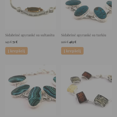
Sidabrinė apyrankė su sultanitu
Sidabrinė apyrankė su turkiu
143
€
71
€
926
€
463
€
Į krepšelį
Į krepšelį
Original
Current
Original
Current
price
price
price
price
was:
is:
was:
is:
835 €.
417 €.
275 €.
137 €.