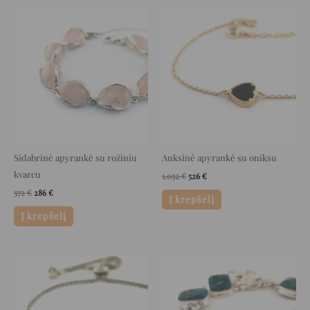
Original
Current
Original
Current
price
price
price
price
was:
is:
was:
is:
572 €.
286 €.
1.052 €.
526 €.
Sidabrinė apyrankė su rožiniu
Auksinė apyrankė su oniksu
kvarcu
1.052
€
526
€
572
€
286
€
Į krepšelį
Į krepšelį
Original
Current
Original
Current
price
price
price
price
was:
is:
was:
is:
143 €.
71 €.
926 €.
463 €.