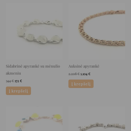
Original
Current
Original
Current
price
price
price
price
was:
is:
was:
is:
344 €.
172 €.
2.208 €.
1.104 €.
Sidabrinė apyrankė su mėnulio
Auksinė apyrankė
akmeniu
2.208
€
1.104
€
344
€
172
€
Į krepšelį
Į krepšelį
Original
Current
Original
Current
price
price
price
price
was:
is:
was:
is:
578 €.
289 €.
273 €.
136 €.