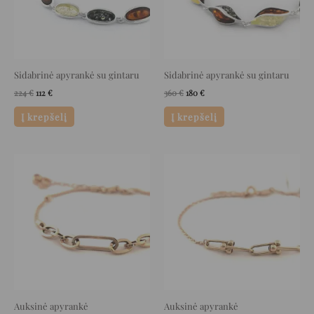
Sidabrinė apyrankė su gintaru
Sidabrinė apyrankė su gintaru
224
€
112
€
360
€
180
€
Į krepšelį
Į krepšelį
Original
Current
Original
Current
price
price
price
price
was:
is:
was:
is:
1.260 €.
630 €.
760 €.
380 €.
Auksinė apyrankė
Auksinė apyrankė