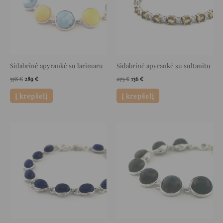
Sidabrinė apyrankė su larimaru
Sidabrinė apyrankė su sultanitu
578
€
289
€
273
€
136
€
Į krepšelį
Į krepšelį
Original
Current
Original
Current
price
price
price
price
was:
is:
was:
is:
289 €.
144 €.
615 €.
307 €.