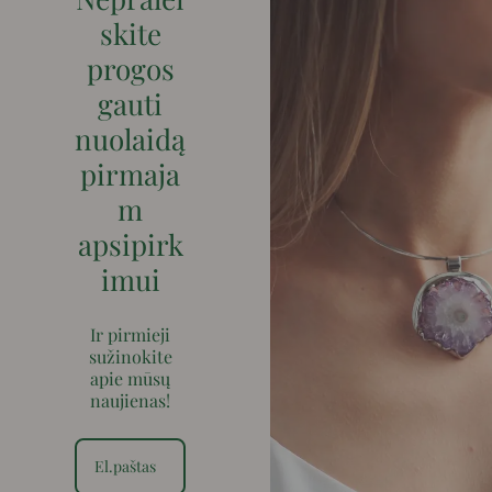
skite
progos
gauti
nuolaidą
pirmaja
m
apsipirk
imui
Ir pirmieji
sužinokite
apie mūsų
naujienas!