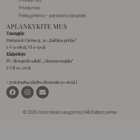
Privatumas
Prekių pirkimo – pardavimo taisyklės
APLANKYKITE MUS
Tauragėje
Dariaus ir Girėno g. 20 ,,Baltijos perlas”
I-V 9-18val, VI 9-15val
Klaipėdoje
PC Akropolis salelė ,,Akmens magija”
I-VII 10-21val
+37063619814 (darbo dienomis 10-16val.)
F
I
E
a
n
n
c
s
v
e
t
e
b
a
l
© 2026 Visos teisės saugomos UAB Baltijos perlas
o
g
o
o
r
p
k
a
e
m