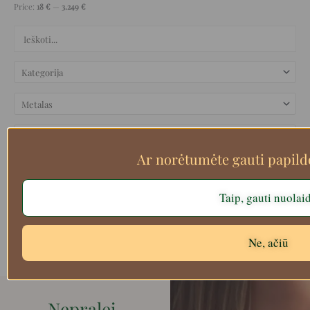
Price:
18 €
—
3.249 €
Ar norėtumėte gauti papil
Taip, gauti nuolai
Filtruoti
Ne, ačiū
Nepralei