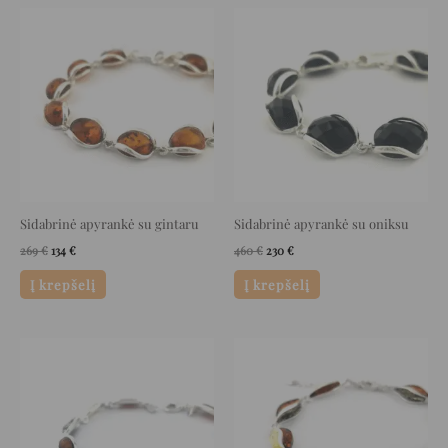
Original
Current
Original
Current
price
price
price
price
was:
is:
was:
is:
269 €.
134 €.
460 €.
230 €.
Sidabrinė apyrankė su gintaru
Sidabrinė apyrankė su oniksu
269
€
134
€
460
€
230
€
Į krepšelį
Į krepšelį
Original
Current
Original
Current
price
price
price
price
was:
is:
was:
is:
224 €.
112 €.
360 €.
180 €.