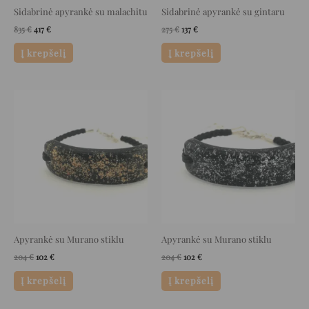
Sidabrinė apyrankė su malachitu
Sidabrinė apyrankė su gintaru
835
€
417
€
275
€
137
€
Į krepšelį
Į krepšelį
Original
Current
Original
Current
price
price
price
price
was:
is:
was:
is:
204 €.
102 €.
204 €.
102 €.
Apyrankė su Murano stiklu
Apyrankė su Murano stiklu
204
€
102
€
204
€
102
€
Į krepšelį
Į krepšelį