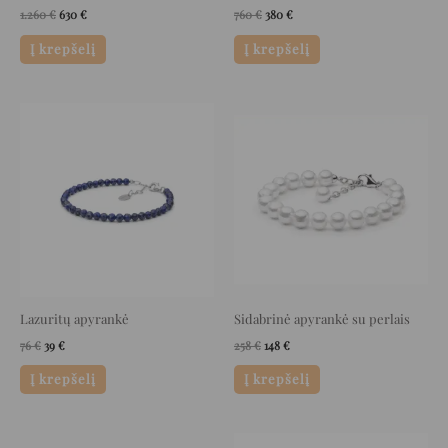
1.260
€
630
€
760
€
380
€
Į krepšelį
Į krepšelį
Original
Current
Original
Current
price
price
price
price
was:
is:
was:
is:
76 €.
39 €.
258 €.
148 €.
Lazuritų apyrankė
Sidabrinė apyrankė su perlais
76
€
39
€
258
€
148
€
Į krepšelį
Į krepšelį
Original
Current
Original
Current