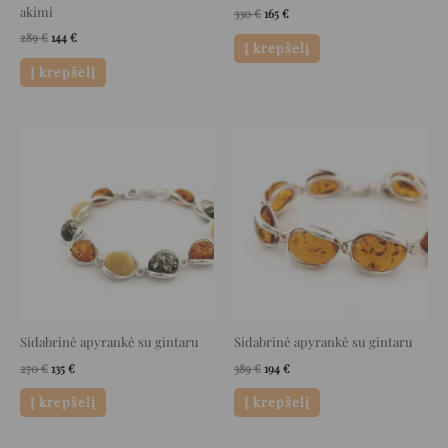
akimi
330
€
165
€
289
€
144
€
Į krepšelį
Į krepšelį
Original
Current
Original
Current
price
price
price
price
was:
is:
was:
is:
270 €.
135 €.
389 €.
194 €.
Sidabrinė apyrankė su gintaru
Sidabrinė apyrankė su gintaru
270
€
135
€
389
€
194
€
Į krepšelį
Į krepšelį