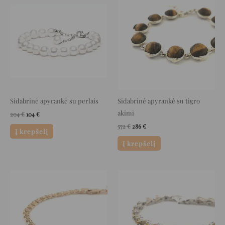
price
price
price
price
was:
is:
was:
is:
204 €.
104 €.
572 €.
286 €.
Sidabrinė apyrankė su perlais
Sidabrinė apyrankė su tigro
akimi
204
€
104
€
572
€
286
€
Į krepšelį
Į krepšelį
Original
Current
Original
Current
price
price
price
price
was:
is:
was:
is:
1.764 €.
882 €.
259 €.
129 €.