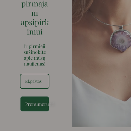
pirmaja
m
apsipirk
imui
Ir pirmieji
sužinokite
apie mūsų
naujienas!
Prenumeruoti