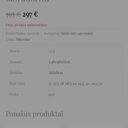
595
€
297
€
Deja, prekės nebeturime
Prekės kodas:
Aps2036
Kategorija:
Sidabrinės apyrankės
Žyma:
Mineralai
Svoris
22 g
Akmuo
Labradoritas
Metalas
Sidabras
Ilgis (cm)
17
,
17,5
,
18
,
18,5
,
19
,
19,5
,
20
,
20,5
,
21
Praba
925
Panašūs produktai
Original
Current
Original
Current