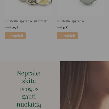
Sidabrinė apyrankė su gintaru
Sidabrinė apyrankė
330
€
165
€
91
€
45
€
Į krepšelį
Į krepšelį
Nepralei
skite
progos
gauti
nuolaidą