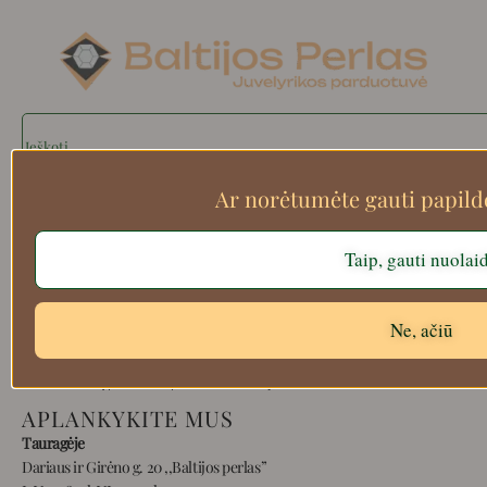
Search
Ar norėtumėte gauti papil
Apie mus
Taip, gauti nuolai
Atsiskaitymo informacija
Prekių grąžinimas
Ne, ačiū
Pristatymas
Privatumas
Prekių pirkimo – pardavimo taisyklės
APLANKYKITE MUS
Tauragėje
Dariaus ir Girėno g. 20 ,,Baltijos perlas”