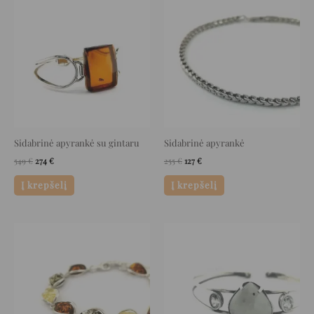
price
price
price
price
was:
is:
was:
is:
549 €.
274 €.
255 €.
127 €.
Sidabrinė apyrankė su gintaru
Sidabrinė apyrankė
549
€
274
€
255
€
127
€
Į krepšelį
Į krepšelį
Original
Current
Original
Current
price
price
price
price
was:
is:
was:
is:
330 €.
165 €.
91 €.
45 €.