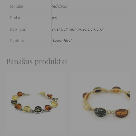
Metalas
Sidabras
Praba
925
Ilgis (cm)
17
,
17,5
,
18
,
18,5
,
19
,
19,5
,
20
,
20,5
Pynimas
Assembled
Panašūs produktai
Original
Current
Original
Current
price
price
price
price
was:
is:
was:
is:
319 €.
159 €.
346 €.
173 €.