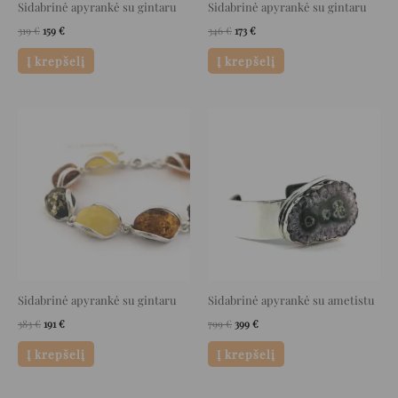
Sidabrinė apyrankė su gintaru
Sidabrinė apyrankė su gintaru
319
€
159
€
346
€
173
€
Į krepšelį
Į krepšelį
Original
Current
Original
Current
price
price
price
price
was:
is:
was:
is:
383 €.
191 €.
799 €.
399 €.
Sidabrinė apyrankė su gintaru
Sidabrinė apyrankė su ametistu
383
€
191
€
799
€
399
€
Į krepšelį
Į krepšelį