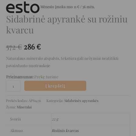
Mėnesio įmoka nuo
11
€
/ 36 mėn.
Sidabrinė apyrankė su rožiniu
kvarcu
572
€
286
€
Naturalaus mineralo atspalvis, tekstūra gali nežymiai neatitikti
pavaizduoto nuotraukoje
Prieinamumas:
Prekę turime
Į krepšelį
Prekės kodas:
APS1436
Kategorija:
Sidabrinės apyrankės
Žyma:
Mineralai
Svoris
22 g
Akmuo
Rožinis kvarcas