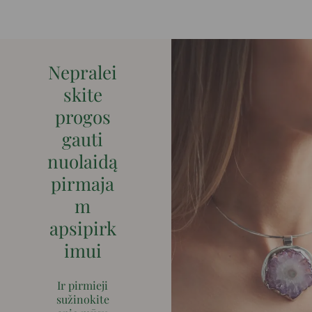
Nepralei
skite
progos
gauti
nuolaidą
pirmaja
m
apsipirk
imui
Ir pirmieji
sužinokite