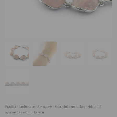
Pradžia
/
Parduotuvė
/
Apyrankės
/
Sidabrinės apyrankės
/ Sidabrinė
apyrankė su rožiniu kvarcu