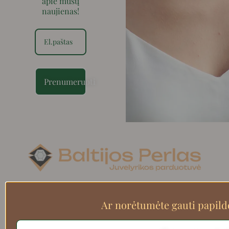
apie mūsų
naujienas!
Prenumeruoti
Search
Ar norėtumėte gauti papil