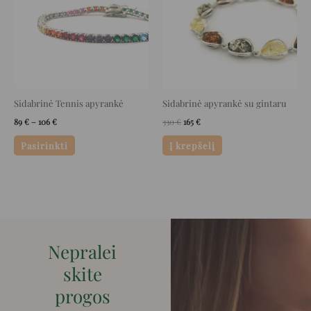
multiple
variants.
The
options
may
be
Sidabrinė Tennis apyrankė
Sidabrinė apyrankė su gintaru
chosen
89
€
–
106
€
330
€
165
€
on
the
Pasirinkti
Į krepšelį
product
page
Nepralei
skite
progos