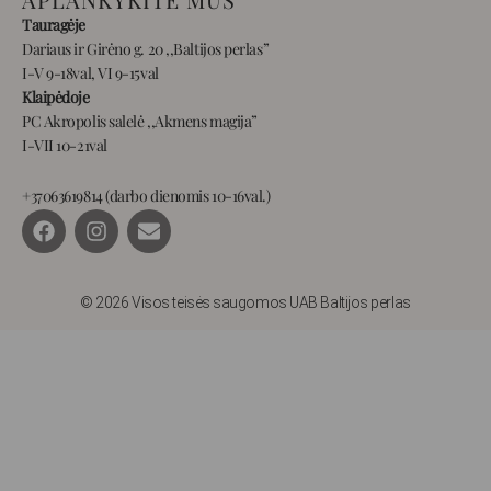
Tauragėje
Dariaus ir Girėno g. 20 ,,Baltijos perlas”
I-V 9-18val, VI 9-15val
Klaipėdoje
PC Akropolis salelė ,,Akmens magija”
I-VII 10-21val
+37063619814 (darbo dienomis 10-16val.)
F
I
E
a
n
n
c
s
v
e
t
e
b
a
l
© 2026 Visos teisės saugomos UAB Baltijos perlas
o
g
o
o
r
p
k
a
e
m