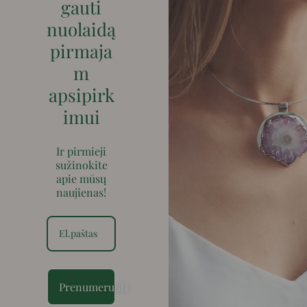
gauti
nuolaidą
pirmaja
m
apsipirk
imui
Ir pirmieji
sužinokite
apie mūsų
naujienas!
Prenumeruoti