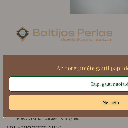
Search
Ar norėtumėte gauti papil
Apie mus
Taip, gauti nuolai
Atsiskaitymo informacija
Prekių grąžinimas
Ne, ačiū
Pristatymas
Privatumas
Prekių pirkimo – pardavimo taisyklės
APLANKYKITE MUS