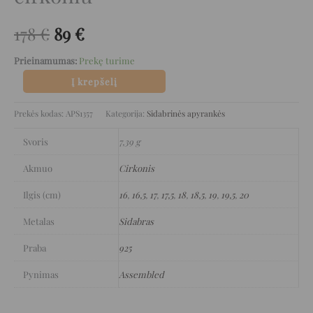
178
€
89
€
Prieinamumas:
Prekę turime
Į krepšelį
Prekės kodas:
APS1357
Kategorija:
Sidabrinės apyrankės
Svoris
7,39 g
Akmuo
Cirkonis
Ilgis (cm)
16
,
16,5
,
17
,
17,5
,
18
,
18,5
,
19
,
19,5
,
20
Metalas
Sidabras
Praba
925
Pynimas
Assembled