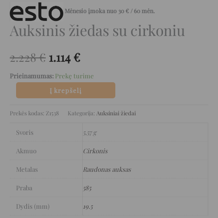
Mėnesio įmoka nuo
30
€
/ 60 mėn.
Auksinis žiedas su cirkoniu
2.228
€
1.114
€
Prieinamumas:
Prekę turime
Į krepšelį
Prekės kodas:
Z1538
Kategorija:
Auksiniai žiedai
Svoris
5,57 g
Akmuo
Cirkonis
Metalas
Raudonas auksas
Praba
585
Dydis (mm)
19.5