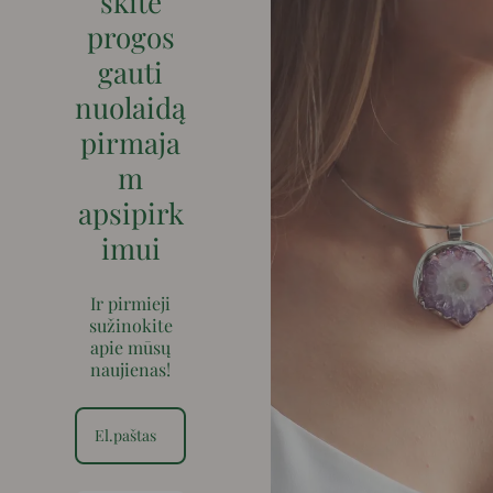
skite
progos
gauti
nuolaidą
pirmaja
m
apsipirk
imui
Ir pirmieji
sužinokite
apie mūsų
naujienas!