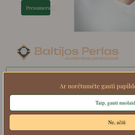
Prenumeruoti
Search
Ar norėtumėte gauti papil
Taip, gauti nuolai
Apie mus
Atsiskaitymo informacija
Prekių grąžinimas
Ne, ačiū
Pristatymas
Privatumas