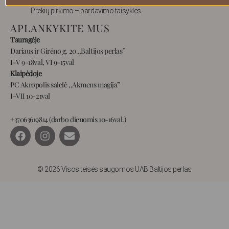
Prekių pirkimo – pardavimo taisyklės
APLANKYKITE MUS
Tauragėje
Dariaus ir Girėno g. 20 ,,Baltijos perlas”
I-V 9-18val, VI 9-15val
Klaipėdoje
PC Akropolis salelė ,,Akmens magija”
I-VII 10-21val
+37063619814 (darbo dienomis 10-16val.)
F
I
E
a
n
n
c
s
v
e
t
e
b
a
l
© 2026 Visos teisės saugomos UAB Baltijos perlas
o
g
o
o
r
p
k
a
e
m