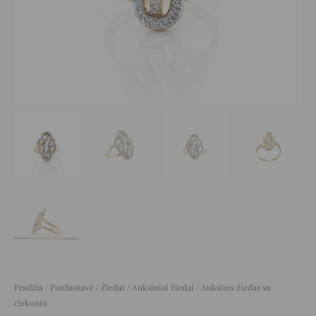
Pradžia
/
Parduotuvė
/
Žiedai
/
Auksiniai žiedai
/ Auksinis žiedas su
cirkoniu