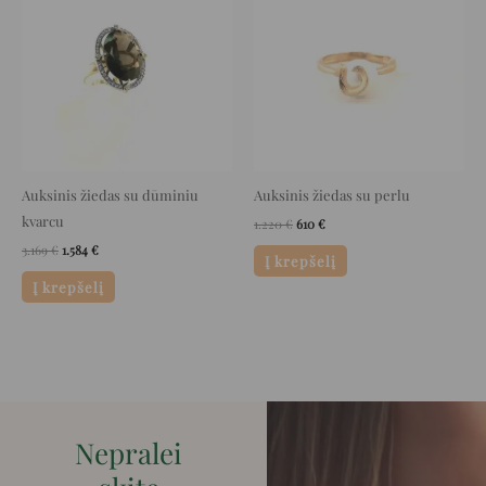
was:
is:
was:
is:
3.169 €.
1.584 €.
1.220 €.
610 €.
Auksinis žiedas su dūminiu
Auksinis žiedas su perlu
kvarcu
1.220
€
610
€
3.169
€
1.584
€
Į krepšelį
Į krepšelį
Nepralei