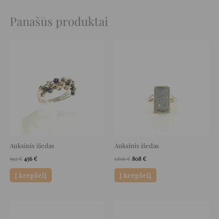
Panašūs produktai
Original
Current
Original
Current
price
price
price
price
was:
is:
was:
is:
912 €.
456 €.
1.616 €.
808 €.
Auksinis žiedas
Auksinis žiedas
912
€
456
€
1.616
€
808
€
Į krepšelį
Į krepšelį
Original
Current
Original
Current
price
price
price
price