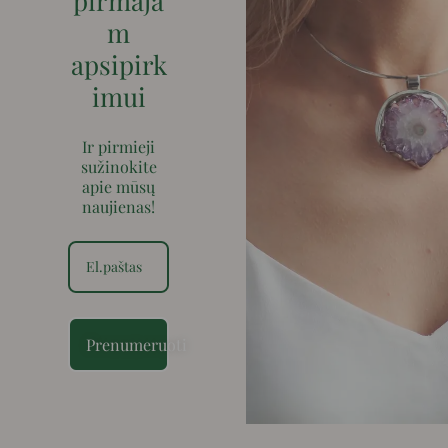
pirmaja
m
apsipirk
imui
Ir pirmieji
sužinokite
apie mūsų
naujienas!
Prenumeruoti