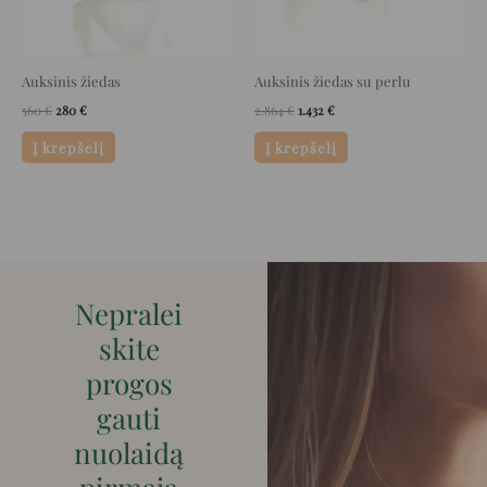
Auksinis žiedas
Auksinis žiedas su perlu
560
€
280
€
2.864
€
1.432
€
Į krepšelį
Į krepšelį
Nepralei
skite
progos
gauti
nuolaidą