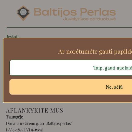
Search
Ar norėtumėte gauti papil
Apie mus
Taip, gauti nuolai
Atsiskaitymo informacija
Prekių grąžinimas
Pristatymas
Ne, ačiū
Privatumas
Prekių pirkimo – pardavimo taisyklės
APLANKYKITE MUS
Tauragėje
Dariaus ir Girėno g. 20 ,,Baltijos perlas”
I-V 9-18val, VI 9-15val