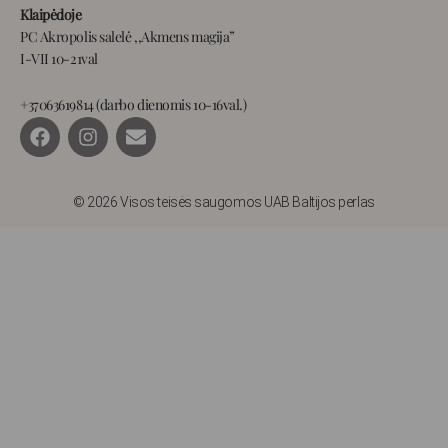
Klaipėdoje
PC Akropolis salelė ,,Akmens magija”
I-VII 10-21val
+37063619814 (darbo dienomis 10-16val.)
F
I
E
a
n
n
c
s
v
e
t
e
b
a
l
© 2026 Visos teisės saugomos UAB Baltijos perlas
o
g
o
o
r
p
k
a
e
m