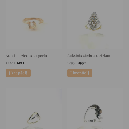
was:
is:
was:
is:
1.220 €.
610 €.
1.999 €.
999 €.
Auksinis žiedas su perlu
Auksinis žiedas su cirkoniu
1.220
€
610
€
1.999
€
999
€
Į krepšelį
Į krepšelį
Original
Current
Original
Current
price
price
price
price
was:
is:
was:
is:
560 €.
280 €.
2.864 €.
1.432 €.