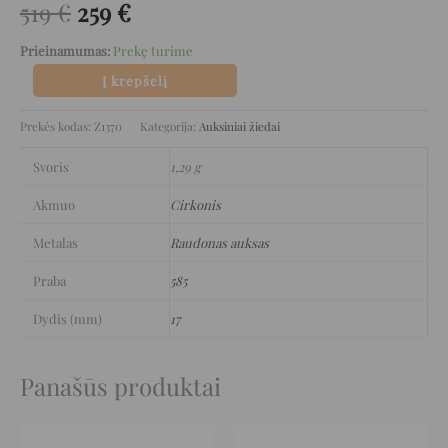
519
€
259
€
Prieinamumas:
Prekę turime
Į krepšelį
Prekės kodas:
Z1370
Kategorija:
Auksiniai žiedai
Svoris
1,29 g
Akmuo
Cirkonis
Metalas
Raudonas auksas
Praba
585
Dydis (mm)
17
Panašūs produktai
Original
Current
Original
Current
price
price
price
price