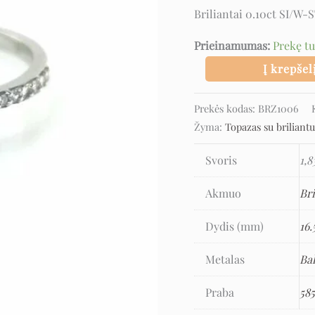
topazu
Briliantai 0.10ct SI/W
Prieinamumas:
Prekę t
Į krepšel
Prekės kodas:
BRZ1006
Žyma:
Topazas su briliant
Svoris
1,8
Akmuo
Bri
Dydis (mm)
16.
Metalas
Ba
Praba
58