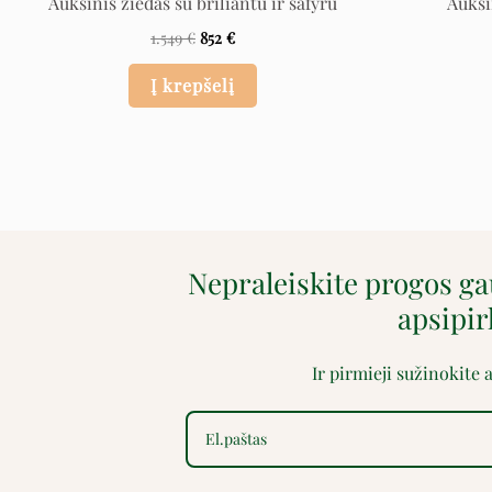
Auksinis žiedas su briliantu ir safyru
Auksi
1.549
€
852
€
Į krepšelį
Nepraleiskite progos g
apsipi
Ir pirmieji sužinokite