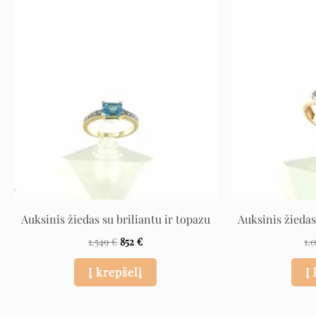
Original
Current
price
price
was:
is:
1.549 €.
852 €.
Auksinis žiedas su briliantu ir topazu
Auksinis žiedas
1.549
€
852
€
1.
Į krepšelį
Į