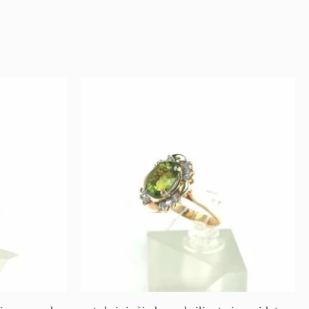
l
rent
Original
Current
ce
price
price
was:
is:
 €.
3.569 €.
1.963 €.