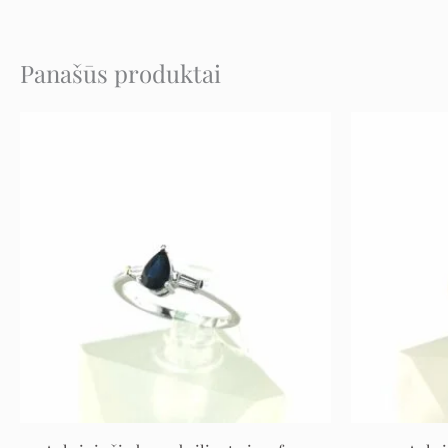
Panašūs produktai
Original
Current
price
price
was:
is:
1.549 €.
852 €.