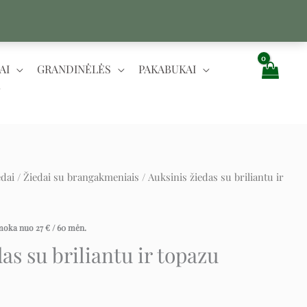
AI
GRANDINĖLĖS
PAKABUKAI
edai
/
Žiedai su brangakmeniais
/ Auksinis žiedas su briliantu ir
rent
e
įmoka nuo
27
€
/ 60 mėn.
as su briliantu ir topazu
€.