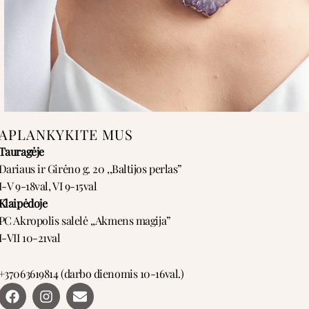
APLANKYKITE MUS
Tauragėje
Dariaus ir Girėno g. 20 ,,Baltijos perlas”
I-V 9-18val, VI 9-15val
Klaipėdoje
PC Akropolis salelė ,,Akmens magija”
I-VII 10-21val
+37063619814 (darbo dienomis 10-16val.)
F
I
E
a
n
n