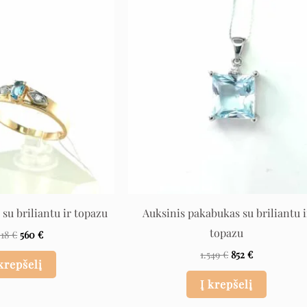
Original
Current
Original
Current
price
price
price
price
was:
is:
was:
is:
1.018 €.
560 €.
1.549 €.
852 €.
 su briliantu ir topazu
Auksinis pakabukas su briliantu i
topazu
018
€
560
€
1.549
€
852
€
 krepšelį
Į krepšelį