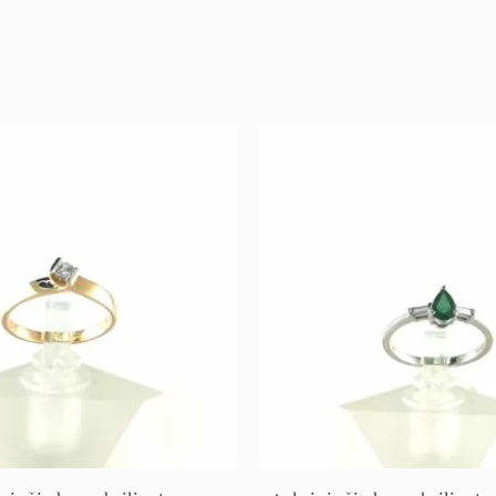
Original
Current
Origina
Cur
price
price
price
pri
was:
is:
was:
is:
1.949 €.
1.072 €.
1.729 €.
951