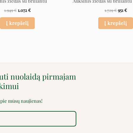
nis žiedas su briliantu
Auksinis žiedas su briliantu
1.949
€
1.072
€
1.729
€
951
€
Į krepšelį
Į krepšelį
auti nuolaidą pirmajam
rkimui
 apie mūsų naujienas!