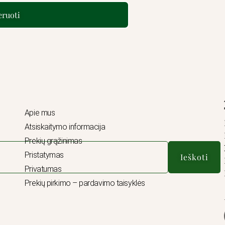
ruoti
Apie mus
Atsiskaitymo informacija
Prekių grąžinimas
Pristatymas
Ieškoti
Privatumas
Prekių pirkimo – pardavimo taisyklės