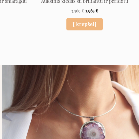
 ir smaragdu
Auksinis žiedas su briliantu ir peridotu
3.569
€
1.963
€
Į krepšelį