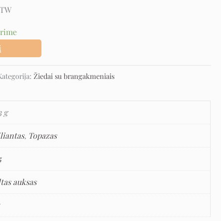
-STW
urime
į
Kategorija:
Žiedai su brangakmeniais
u
3 g
liantas
,
Topazas
5
ltas auksas
5