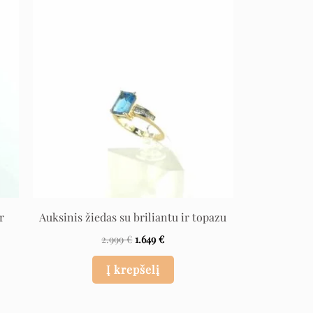
Original
Current
price
price
was:
is:
2.999 €.
1.649 €.
r
Auksinis žiedas su briliantu ir topazu
2.999
€
1.649
€
Į krepšelį