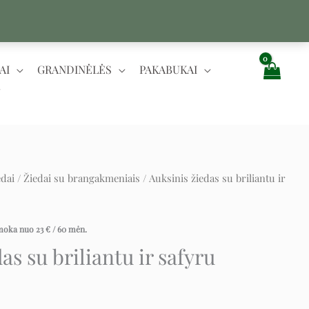
AI
GRANDINĖLĖS
PAKABUKAI
edai
/
Žiedai su brangakmeniais
/ Auksinis žiedas su briliantu ir
rent
ce
įmoka nuo
23
€
/ 60 mėn.
as su briliantu ir safyru
€.