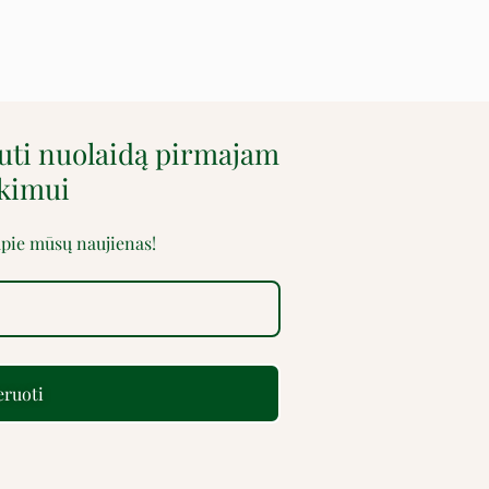
auti nuolaidą pirmajam
rkimui
 apie mūsų naujienas!
ruoti