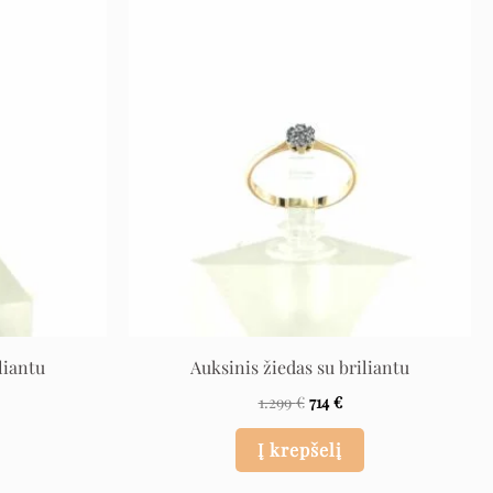
l
rrent
Original
Current
ce
price
price
was:
is:
 €.
1.299 €.
714 €.
liantu
Auksinis žiedas su briliantu
1.299
€
714
€
Į krepšelį