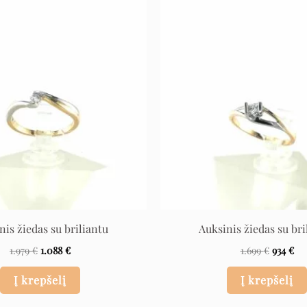
Original
Current
Origina
Cu
price
price
price
pri
was:
is:
was:
is:
1.979 €.
1.088 €.
1.699 €.
934
nis žiedas su briliantu
Auksinis žiedas su bri
1.979
€
1.088
€
1.699
€
934
€
Į krepšelį
Į krepšelį