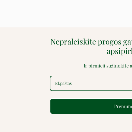
Nepraleiskite progos g
apsipi
Ir pirmieji sužinokite
Prenume