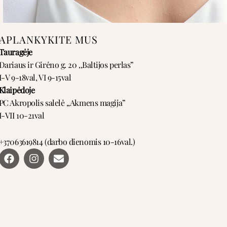
APLANKYKITE MUS
Tauragėje
Dariaus ir Girėno g. 20 ,,Baltijos perlas”
I-V 9-18val, VI 9-15val
Klaipėdoje
PC Akropolis salelė ,,Akmens magija”
I-VII 10-21val
+37063619814 (darbo dienomis 10-16val.)
F
I
E
a
n
n
c
s
v
e
t
e
b
a
l
o
g
o
o
r
p
k
a
e