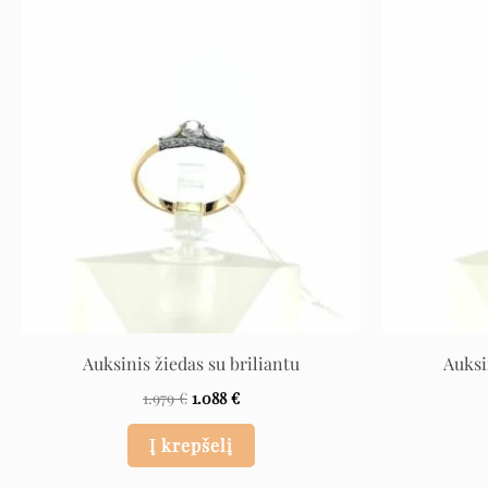
Original
Current
price
price
was:
is:
1.979 €.
1.088 €.
Auksinis žiedas su briliantu
Auksi
1.979
€
1.088
€
Į krepšelį