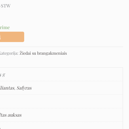
-STW
urime
į
Kategorija:
Žiedai su brangakmeniais
4 g
liantas
,
Safyras
ltas auksas
0