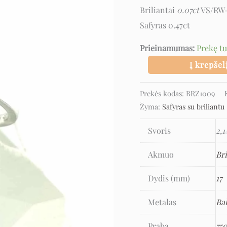
safyru
Briliantai
0.07ct
VS/RW
Safyras 0.47ct
Prieinamumas:
Prekę t
Į krepšel
Prekės kodas:
BRZ1009
Žyma:
Safyras su briliantu
Svoris
2,1
Akmuo
Bri
Dydis (mm)
17
Metalas
Ba
Praba
75