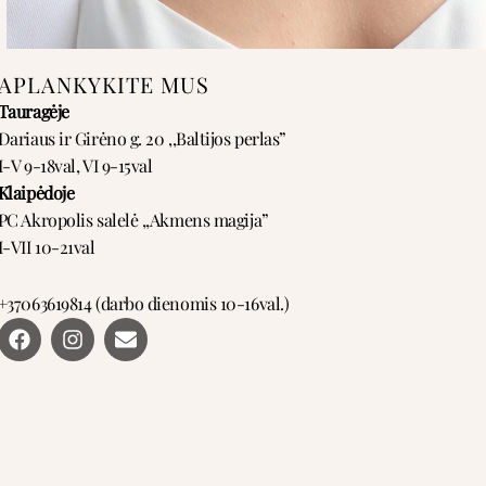
APLANKYKITE MUS
Tauragėje
Dariaus ir Girėno g. 20 ,,Baltijos perlas”
I-V 9-18val, VI 9-15val
Klaipėdoje
PC Akropolis salelė ,,Akmens magija”
I-VII 10-21val
+37063619814 (darbo dienomis 10-16val.)
F
I
E
a
n
n
c
s
v
e
t
e
b
a
l
o
g
o
o
r
p
k
a
e