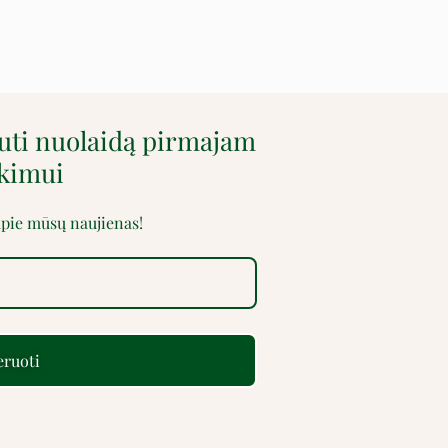
auti nuolaidą pirmajam
rkimui
 apie mūsų naujienas!
ruoti