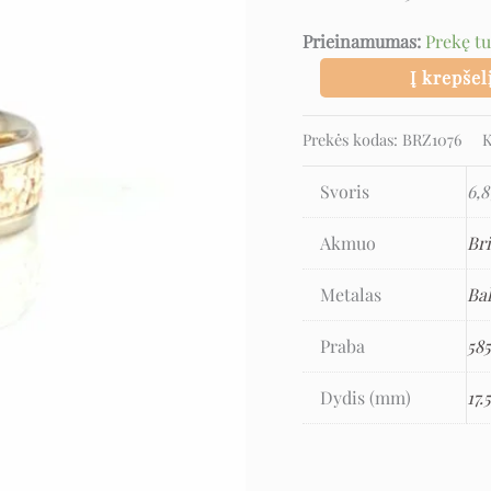
Prieinamumas:
Prekę t
Į krepšel
Prekės kodas:
BRZ1076
K
Svoris
6,8
Akmuo
Bri
Metalas
Ba
Praba
58
Dydis (mm)
17.