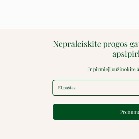
Nepraleiskite progos g
apsipi
Ir pirmieji sužinokite
Prenume