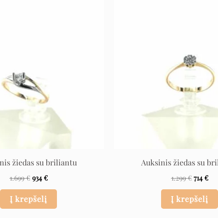
Original
Current
Origina
Cu
price
price
price
pri
was:
is:
was:
is:
1.699 €.
934 €.
1.299 €.
714
nis žiedas su briliantu
Auksinis žiedas su bri
1.699
€
934
€
1.299
€
714
€
Į krepšelį
Į krepšelį