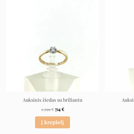
Original
Current
price
price
was:
is:
1.299 €.
714 €.
Auksinis žiedas su briliantu
Auksi
1.299
€
714
€
Į krepšelį