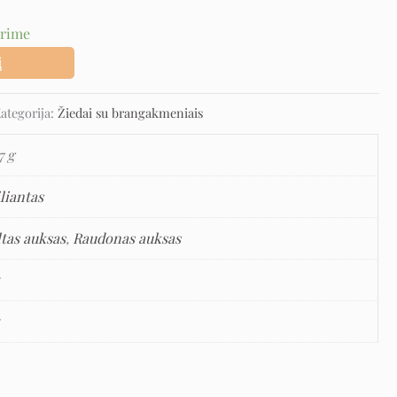
urime
į
ategorija:
Žiedai su brangakmeniais
7 g
liantas
ltas auksas
,
Raudonas auksas
5
5