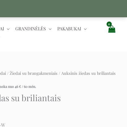
AI
GRANDINĖLĖS
PAKABUKAI
edai
/
Žiedai su brangakmeniais
/ Auksinis žiedas su briliantais
urrent
rice
įmoka nuo
46
€
/ 60 mėn.
as su briliantais
:
699 €.
W-W