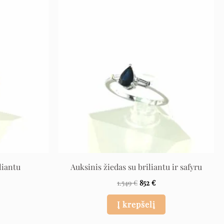
l
rrent
Original
Current
ce
price
price
was:
is:
 €.
1.549 €.
852 €.
liantu
Auksinis žiedas su briliantu ir safyru
1.549
€
852
€
Į krepšelį