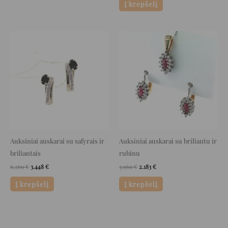
Į krepšelį
Original
Current
Original
Current
price
price
price
price
was:
is:
was:
is:
6.269 €.
3.448 €.
3.969 €.
2.183 €.
Auksiniai auskarai su safyrais ir
Auksiniai auskarai su briliantu ir
briliantais
rubinu
6.269
€
3.448
€
3.969
€
2.183
€
Į krepšelį
Į krepšelį