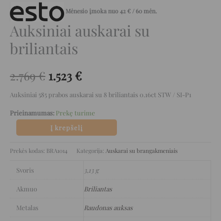
Mėnesio įmoka nuo
42
€
/ 60 mėn.
Auksiniai auskarai su
briliantais
2.769
€
1.523
€
Auksiniai 585 prabos auskarai su 8 briliantais 0.16ct STW / SI-P1
Prieinamumas:
Prekę turime
Į krepšelį
Prekės kodas:
BRA1014
Kategorija:
Auskarai su brangakmeniais
Svoris
3,13 g
Akmuo
Briliantas
Metalas
Raudonas auksas