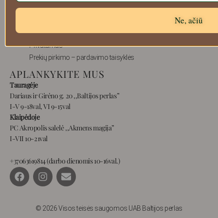
Atsiskaitymo informacija
Ne, ačiū
Prekių grąžinimas
Pristatymas
Privatumas
Prekių pirkimo – pardavimo taisyklės
APLANKYKITE MUS
Tauragėje
Dariaus ir Girėno g. 20 ,,Baltijos perlas”
I-V 9-18val, VI 9-15val
Klaipėdoje
PC Akropolis salelė ,,Akmens magija”
I-VII 10-21val
+37063619814 (darbo dienomis 10-16val.)
F
I
E
a
n
n
c
s
v
e
t
e
b
a
l
© 2026 Visos teisės saugomos UAB Baltijos perlas