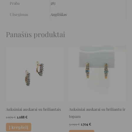
Praba
585
Užsegimas
Angliškas
Panašūs produktai
Original
Current
Original
Current
price
price
price
price
was:
is:
was:
is:
1.979 €.
1.088 €.
3.099 €.
1.704 €.
Auksiniai auskarai su briliantais
Auksiniai auskarai su briliantu ir
topazu
1.979
€
1.088
€
3.099
€
1.704
€
Į krepšelį