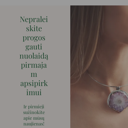
Nepralei
skite
progos
gauti
nuolaidą
pirmaja
m
apsipirk
imui
Ir pirmieji
sužinokite
apie mūsų
naujienas!