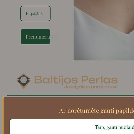
Prenumeruoti
Search
Ar norėtumėte gauti papil
Taip, gauti nuolai
Apie mus