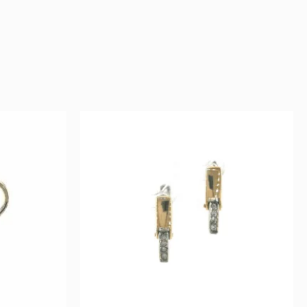
l
rrent
Original
Current
ce
price
price
was:
is:
 €.
2.769 €.
1.523 €.