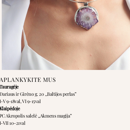
APLANKYKITE MUS
Tauragėje
Dariaus ir Girėno g. 20 ,,Baltijos perlas”
I-V 9-18val, VI 9-15val
Klaipėdoje
PC Akropolis salelė ,,Akmens magija”
I-VII 10-21val