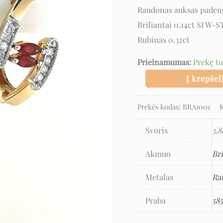
rubinu
Raudonas auksas paden
Briliantai 0.14ct SI W-
Rubinas 0.32ct
Prieinamumas:
Prekę t
Į krepšel
Prekės kodas:
BRA1001
K
Svoris
3,8
Akmuo
Bri
Metalas
Ra
Praba
58