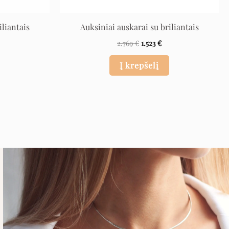
iliantais
Auksiniai auskarai su briliantais
2.769
€
1.523
€
Į krepšelį