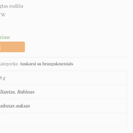
gtas rodžiu
STW
urime
į
ategorija:
Auskarai su brangakmeniais
8 g
liantas
,
Rubinas
udonas auksas
5