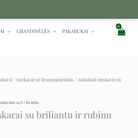
AI
GRANDINĖLĖS
PAKABUKAI
skarai
/
Auskarai su brangakmeniais
/ Auksiniai auskarai su
rent
ce
įmoka nuo
24
€
/ 60 mėn.
karai su briliantu ir rubinu
 €.