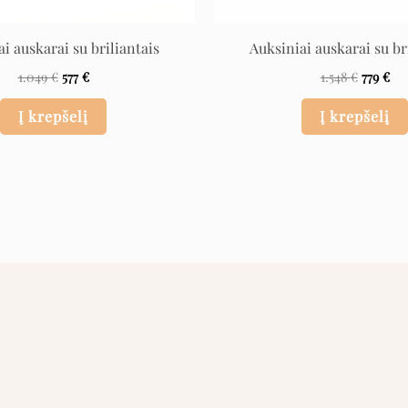
i auskarai su briliantais
Auksiniai auskarai su br
1.049
€
577
€
1.548
€
779
€
Į krepšelį
Į krepšelį