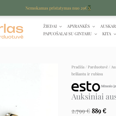
Nemokamas pristatymas nuo 29€
X
ŽIEDAI
APYRANKĖS
AUSKAR
PAPUOŠALAI SU GINTARU
KITA
produkto
Pradžia
/
Parduotuvė
/
Au
Original
Cur
briliantu ir rubinu
kiekis:
price
pri
Auksiniai
Mėnesio 
auskarai
was:
is:
Auksiniai aus
su
2.799 €.
889
briliantu
2.799
€
889
€
ir