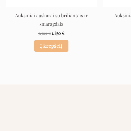
Auksiniai auskarai su briliantais ir
Auksinia
smaragdais
3.329
€
1.830
€
Į krepšelį