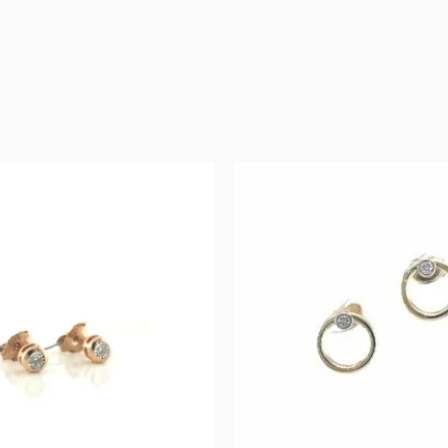
Original
Current
Origina
Cu
price
price
price
pri
was:
is:
was:
is:
1.049 €.
577 €.
1.548 €.
779