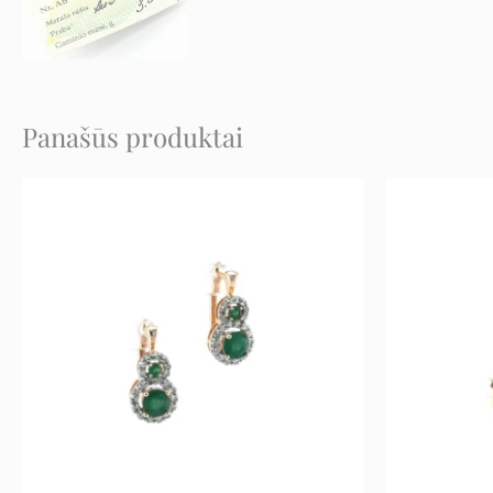
Panašūs produktai
Original
Current
price
price
was:
is:
3.329 €.
1.830 €.