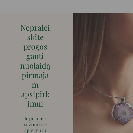
Nepralei
skite
progos
gauti
nuolaidą
pirmaja
m
apsipirk
imui
Ir pirmieji
sužinokite
apie mūsų