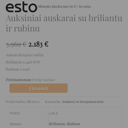
Mėnesio įmoka nuo
60
€
/ 60 mėn.
Auksiniai auskarai su briliantu
ir rubinu
3.969
€
2.183
€
Auksas dengtas rodžiu
Briliantai 0.24ct SI W
Rubinas 0.64ct
Prieinamumas:
Prekę turime
Į krepšelį
Prekės kodas:
BRA1005
Kategorija:
Auskarai su brangakmeniais
Svoris
2,56 g
Akmuo
Briliantas
,
Rubinas