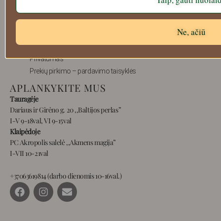
Apie mus
Atsiskaitymo informacija
Ne, ačiū
Prekių grąžinimas
Pristatymas
Privatumas
Prekių pirkimo – pardavimo taisyklės
APLANKYKITE MUS
Tauragėje
Dariaus ir Girėno g. 20 ,,Baltijos perlas”
I-V 9-18val, VI 9-15val
Klaipėdoje
PC Akropolis salelė ,,Akmens magija”
I-VII 10-21val
+37063619814 (darbo dienomis 10-16val.)
F
I
E
a
n
n
c
s
v
e
t
e