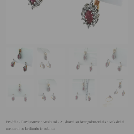
Pradžia
/
Parduotuvė
/
Auskarai
/
Auskarai su brangakmeniais
/ Auksiniai
auskarai su briliantu ir rubinu