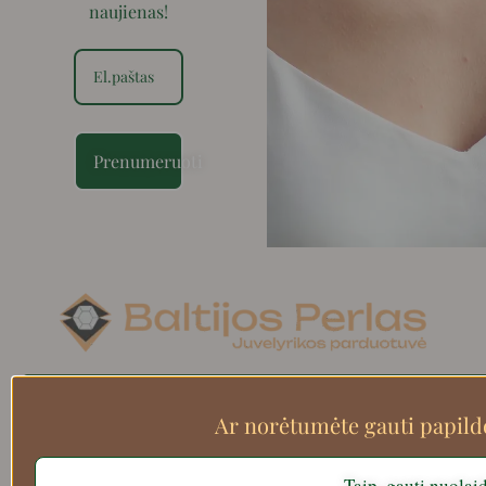
naujienas!
Prenumeruoti
Search
Ar norėtumėte gauti papil
Taip, gauti nuolai