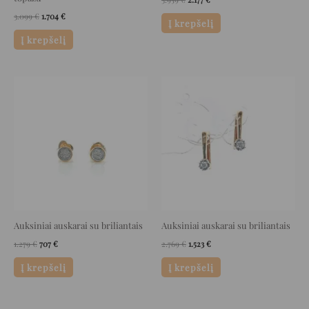
3.099
€
1.704
€
Į krepšelį
Į krepšelį
Original
Current
Original
Current
price
price
price
price
was:
is:
was:
is:
1.279 €.
707 €.
2.769 €.
1.523 €.
Auksiniai auskarai su briliantais
Auksiniai auskarai su briliantais
1.279
€
707
€
2.769
€
1.523
€
Į krepšelį
Į krepšelį