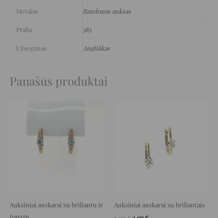
Metalas
Raudonas auksas
Praba
585
Užsegimas
Angliškas
Panašūs produktai
Original
Current
Original
Current
price
price
price
price
was:
is:
was:
is:
3.099 €.
1.704 €.
3.959 €.
2.177 €.
Auksiniai auskarai su briliantu ir
Auksiniai auskarai su briliantais
topazu
3.959
€
2.177
€